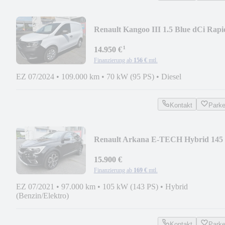
Renault Kangoo III 1.5 Blue dCi Rapi
L1 Advance
¹
14.950 €
Finanzierung ab
156 €
mtl.
EZ 07/2024
•
109.000 km
•
70 kW (95 PS)
•
Diesel
Kontakt
Park
Renault Arkana E-TECH Hybrid 145
Intens
15.900 €
Finanzierung ab
169 €
mtl.
EZ 07/2021
•
97.000 km
•
105 kW (143 PS)
•
Hybrid
(Benzin/Elektro)
Kontakt
Park