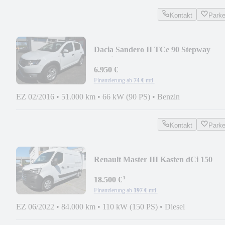
Kontakt
Park
Dacia Sandero II TCe 90 Stepway
Ambiance *51tkm*
6.950 €
Finanzierung ab
74 €
mtl.
EZ 02/2016
•
51.000 km
•
66 kW (90 PS)
•
Benzin
Kontakt
Park
Renault Master III Kasten dCi 150
L2H2 HKa 3,3t Komfort
¹
18.500 €
Finanzierung ab
197 €
mtl.
EZ 06/2022
•
84.000 km
•
110 kW (150 PS)
•
Diesel