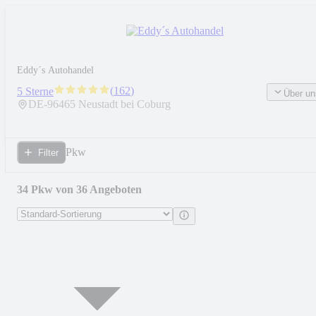
Eddy´s Autohandel
(
162
)
5 Sterne
Über un
DE-
96465
Neustadt bei Coburg
Pkw
Filter
34 Pkw von 36 Angeboten