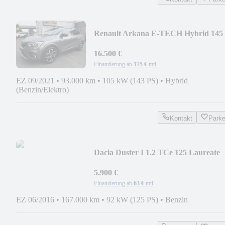
Renault Arkana E-TECH Hybrid 145
Intens
16.500 €
Finanzierung ab
175 €
mtl.
EZ 09/2021
•
93.000 km
•
105 kW (143 PS)
•
Hybrid
(Benzin/Elektro)
Kontakt
Park
Dacia Duster I 1.2 TCe 125 Laureate
4x2
5.900 €
Finanzierung ab
63 €
mtl.
EZ 06/2016
•
167.000 km
•
92 kW (125 PS)
•
Benzin