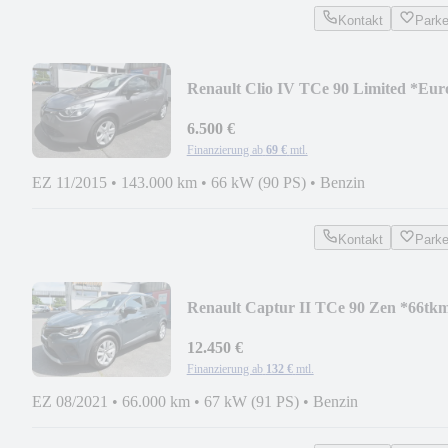
Kontakt
Park
Renault Clio IV TCe 90 Limited *Eur
6*
6.500 €
Finanzierung ab
69 €
mtl.
EZ 11/2015
•
143.000 km
•
66 kW (90 PS)
•
Benzin
Kontakt
Park
Renault Captur II TCe 90 Zen *66tk
12.450 €
Finanzierung ab
132 €
mtl.
EZ 08/2021
•
66.000 km
•
67 kW (91 PS)
•
Benzin