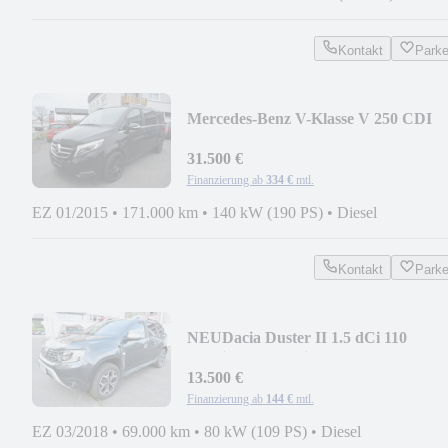
Kontakt
Park
Mercedes-Benz V-Klasse V 250 CDI
AVANTGARDE Burmester
31.500 €
Finanzierung ab
334 €
mtl.
EZ 01/2015
•
171.000 km
•
140 kW (190 PS)
•
Diesel
Kontakt
Park
NEU
Dacia Duster II 1.5 dCi 110
Prestige Automatik
13.500 €
Finanzierung ab
144 €
mtl.
EZ 03/2018
•
69.000 km
•
80 kW (109 PS)
•
Diesel