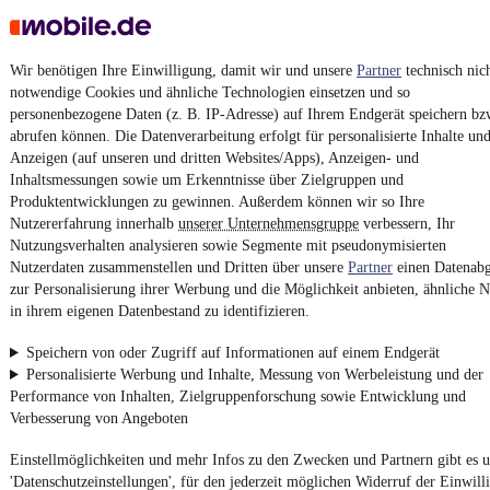
AGB
Vertrag widerrufen
Wir benötigen Ihre Einwilligung, damit wir und unsere
Partner
technisch nic
Datenschutz
notwendige Cookies und ähnliche Technologien einsetzen und so
personenbezogene Daten (z. B. IP-Adresse) auf Ihrem Endgerät speichern bz
Datenschutzeinstellungen
abrufen können. Die Datenverarbeitung erfolgt für personalisierte Inhalte un
Erklärung zur Barrierefreiheit
Anzeigen (auf unseren und dritten Websites/Apps), Anzeigen- und
Inhaltsmessungen sowie um Erkenntnisse über Zielgruppen und
Report Security Vulnerability (English)
Produktentwicklungen zu gewinnen. Außerdem können wir so Ihre
Nutzererfahrung innerhalb
unserer Unternehmensgruppe
verbessern, Ihr
Powered by
Nutzungsverhalten analysieren sowie Segmente mit pseudonymisierten
Nutzerdaten zusammenstellen und Dritten über unsere
Partner
einen Datenabg
zur Personalisierung ihrer Werbung und die Möglichkeit anbieten, ähnliche N
in ihrem eigenen Datenbestand zu identifizieren.
Noch mehr
neue Autos
unterschiedlicher Marken, auch als
Leasing-Angebote
, gibt es bei mobile.de
Speichern von oder Zugriff auf Informationen auf einem Endgerät
Personalisierte Werbung und Inhalte, Messung von Werbeleistung und der
Performance von Inhalten, Zielgruppenforschung sowie Entwicklung und
Verbesserung von Angeboten
Einstellmöglichkeiten und mehr Infos zu den Zwecken und Partnern gibt es u
'Datenschutzeinstellungen', für den jederzeit möglichen Widerruf der Einwill