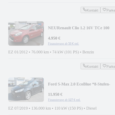
Kontakt
Park
NEU
Renault Clio 1.2 16V TCe 100
Grandtour Dynamique *76tkm*
4.950 €
Finanzierung ab
53 €
mtl.
EZ 01/2012
•
76.000 km
•
74 kW (101 PS)
•
Benzin
Kontakt
Park
Ford S-Max 2.0 EcoBlue *8-Stufen-
Automatikgetriebe*
11.950 €
Finanzierung ab
127 €
mtl.
EZ 07/2019
•
136.000 km
•
110 kW (150 PS)
•
Diesel