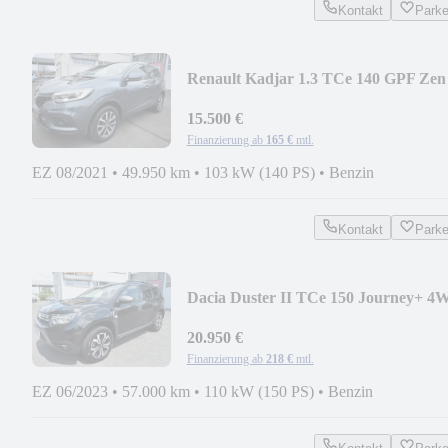
Kontakt
Park
Renault Kadjar 1.3 TCe 140 GPF Zen
*50tkm*
15.500 €
Finanzierung ab
165 €
mtl.
EZ 08/2021
•
49.950 km
•
103 kW (140 PS)
•
Benzin
Kontakt
Park
Dacia Duster II TCe 150 Journey+ 4
AHK
20.950 €
Finanzierung ab
218 €
mtl.
EZ 06/2023
•
57.000 km
•
110 kW (150 PS)
•
Benzin