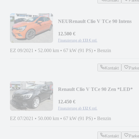
Kontakt
Park
NEU
Renault Clio V TCe 90 Intens
*52tkm*
12.500 €
Finanzierung ab
133 €
mtl.
EZ 09/2021
•
52.000 km
•
67 kW (91 PS)
•
Benzin
Kontakt
Park
Renault Clio V TCe 90 Zen *LED*
50tkm
12.450 €
Finanzierung ab
132 €
mtl.
EZ 07/2021
•
50.000 km
•
67 kW (91 PS)
•
Benzin
Kontakt
Park