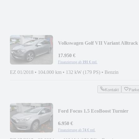
Volkswagen Golf VII Variant Alltrack
1.8TSI DSG 4Motion AHK
17.950 €
Finanzierung ab
191 €
mtl.
EZ 01/2018
•
104.000 km
•
132 kW (179 PS)
•
Benzin
Kontakt
Park
Ford Focus 1.5 EcoBoost Turnier
Business *93tkm*
6.950 €
Finanzierung ab
74 €
mtl.