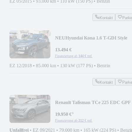
EZ 05/2015
•
93.000 km
•
110 kW (150 PS)
•
Benzin
Kontakt
Park
NEU
Hyundai Kona 1.6 T-GDI Style
2WD Automatik AHK
13.494 €
Finanzierung ab
144 €
mtl.
EZ 12/2018
•
85.000 km
•
130 kW (177 PS)
•
Benzin
Kontakt
Park
Renault Talisman TCe 225 EDC GPF
Grandtour Intens
¹
19.950 €
Finanzierung ab
212 €
mtl.
Unfallfrei
•
EZ 09/2021
•
79.000 km
•
165 kW (224 PS)
•
Benzi