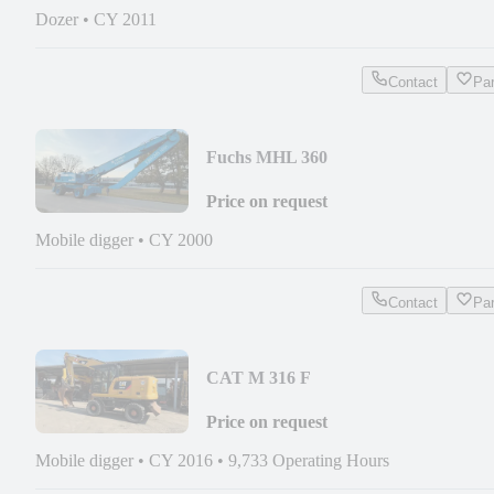
Dozer
•
CY 2011
Contact
Pa
Fuchs MHL 360
Price on request
Mobile digger
•
CY 2000
Contact
Pa
CAT M 316 F
Price on request
Mobile digger
•
CY 2016
•
9,733 Operating Hours