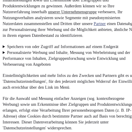
Inhaltsmessungen sowie um Erkenntnisse über Zielgruppen und
Produktentwicklungen zu gewinnen. Außerdem können wir so Ihre
Accessibility Statement
Nutzererfahrung innerhalb
unserer Unternehmensgruppe
verbessern, Ihr
Report Security Vulnerability
Nutzungsverhalten analysieren sowie Segmente mit pseudonymisierten
Nutzerdaten zusammenstellen und Dritten über unsere
Partner
einen Datenabg
zur Personalisierung ihrer Werbung und die Möglichkeit anbieten, ähnliche N
Powered by
in ihrem eigenen Datenbestand zu identifizieren.
Speichern von oder Zugriff auf Informationen auf einem Endgerät
Entdecke
Kleinwagen
,
SUV
und
Wohnmobile
und mehr bei
Personalisierte Werbung und Inhalte, Messung von Werbeleistung und der
mobile.de
Performance von Inhalten, Zielgruppenforschung sowie Entwicklung und
Verbesserung von Angeboten
Einstellmöglichkeiten und mehr Infos zu den Zwecken und Partnern gibt es u
'Datenschutzeinstellungen', für den jederzeit möglichen Widerruf der Einwill
auch erreichbar über den Link im Menü.
Für die Auswahl und Messung einfacher Anzeigen (sog. kontextbezogene
Werbung) sowie um Erkenntnisse über Zielgruppen und Produktentwicklung
erlangen, erfolgt eine Verarbeitung Ihrer personenbezogenen Daten (z. B. IP-
Adresse) ohne Cookies durch bestimmte Partner auch auf Basis von berechtig
Interessen. Dieser Datenverarbeitung können Sie jederzeit unter
'Datenschutzeinstellungen' widersprechen.