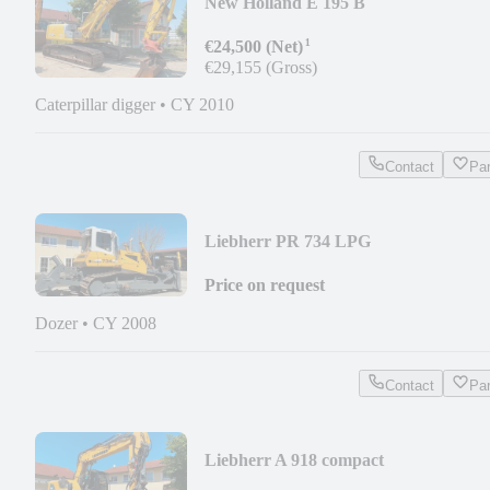
New Holland E 195 B
¹
€24,500 (Net)
€29,155 (Gross)
Caterpillar digger
•
CY 2010
Contact
Pa
Liebherr PR 734 LPG
Price on request
Dozer
•
CY 2008
Contact
Pa
Liebherr A 918 compact