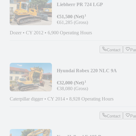
Liebherr PR 724 LGP
¹
€51,500 (Net)
€61,285 (Gross)
Dozer
•
CY 2012
•
6,900 Operating Hours
Contact
Pa
Hyundai Robex 220 NLC 9A
¹
€32,000 (Net)
€38,080 (Gross)
Caterpillar digger
•
CY 2014
•
8,928 Operating Hours
Contact
Pa