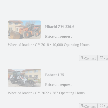
Hitachi ZW 330-6
Price on request
Wheeled loader
•
CY 2018
•
10,000 Operating Hours
Contact
Pa
Bobcat L75
Price on request
Wheeled loader
•
CY 2022
•
387 Operating Hours
Contact
Pa