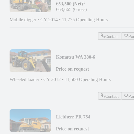
¹
€53,500 (Net)
€63,665 (Gross)
Mobile digger
•
CY 2014
•
11,775 Operating Hours
Contact
Pa
Komatsu WA 380-6
Price on request
Wheeled loader
•
CY 2012
•
11,500 Operating Hours
Contact
Pa
Liebherr PR 754
Price on request