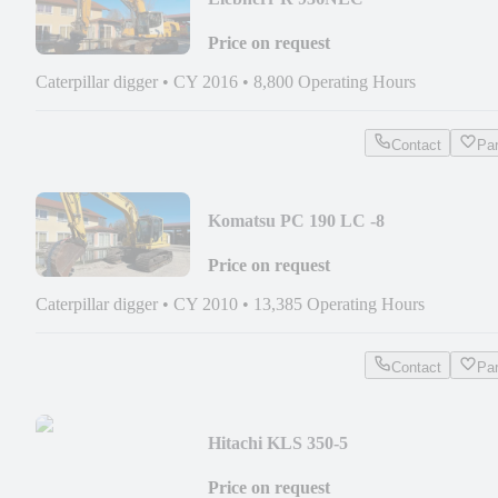
Price on request
Caterpillar digger
•
CY 2016
•
8,800 Operating Hours
Contact
Pa
Komatsu PC 190 LC -8
Price on request
Caterpillar digger
•
CY 2010
•
13,385 Operating Hours
Contact
Pa
Hitachi KLS 350-5
Price on request