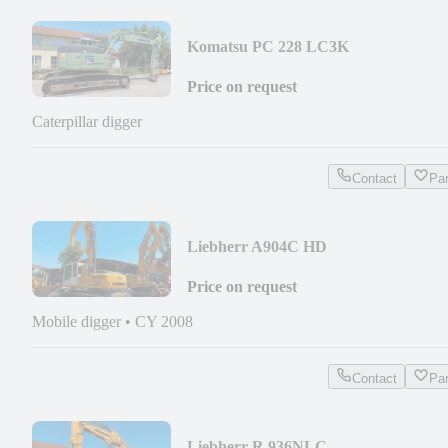
Komatsu PC 228 LC3K
Price on request
Caterpillar digger
Contact
Pa
Liebherr A904C HD
Price on request
Mobile digger
•
CY 2008
Contact
Pa
Liebherr R 936NLC