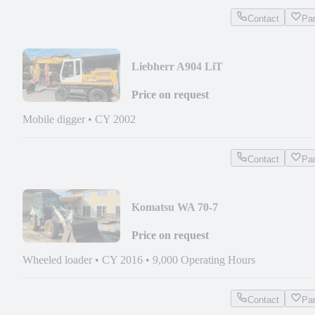
Contact
Pa
Liebherr A904 LiT
Price on request
Mobile digger
•
CY 2002
Contact
Pa
Komatsu WA 70-7
Price on request
Wheeled loader
•
CY 2016
•
9,000 Operating Hours
Contact
Pa