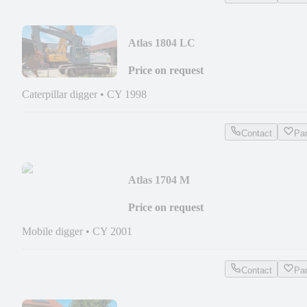
Atlas 1804 LC
Price on request
Caterpillar digger
•
CY 1998
Contact
Pa
Atlas 1704 M
Price on request
Mobile digger
•
CY 2001
Contact
Pa