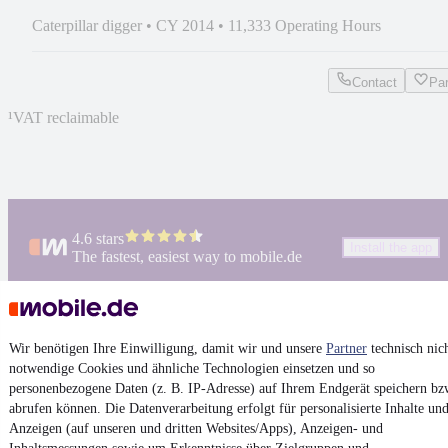
Caterpillar digger
•
CY 2014
•
11,333 Operating Hours
Contact
Pa
¹
VAT reclaimable
4.6 stars
Install the app
The fastest, easiest way to mobile.de
Imprint
Wir benötigen Ihre Einwilligung, damit wir und unsere
Partner
technisch nic
General Terms and Conditions
notwendige Cookies und ähnliche Technologien einsetzen und so
Vertrag widerrufen (Deutsch)
personenbezogene Daten (z. B. IP-Adresse) auf Ihrem Endgerät speichern bz
abrufen können. Die Datenverarbeitung erfolgt für personalisierte Inhalte un
Privacy Policy
Anzeigen (auf unseren und dritten Websites/Apps), Anzeigen- und
Privacy Settings