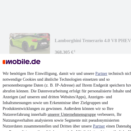
Lamborghini Temerario 4.0 V8 PHE
2026 full options -10%
¹
368.305 €
Neuwagen
•
677 kW (920 PS)
•
Hybrid (Benzin/Elektro)
43,0 kWh/100km + -- l/100km (gew. komb.), -- l/100km (entladen
komb.)
•
272 g CO₂/km (gew. komb.)
•
CO₂-Klasse G (gew.
Wir benötigen Ihre Einwilligung, damit wir und unsere
Partner
technisch nic
komb.), -- (entladen, komb.)
notwendige Cookies und ähnliche Technologien einsetzen und so
personenbezogene Daten (z. B. IP-Adresse) auf Ihrem Endgerät speichern bz
abrufen können. Die Datenverarbeitung erfolgt für personalisierte Inhalte un
Kontakt
Park
Anzeigen (auf unseren und dritten Websites/Apps), Anzeigen- und
Inhaltsmessungen sowie um Erkenntnisse über Zielgruppen und
¹
MwSt. ausweisbar
Produktentwicklungen zu gewinnen. Außerdem können wir so Ihre
Nutzererfahrung innerhalb
unserer Unternehmensgruppe
verbessern, Ihr
Nutzungsverhalten analysieren sowie Segmente mit pseudonymisierten
Nutzerdaten zusammenstellen und Dritten über unsere
Partner
einen Datenabg