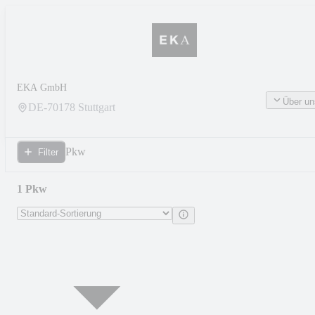
EKA GmbH
Über un
DE-
70178
Stuttgart
Pkw
Filter
1 Pkw