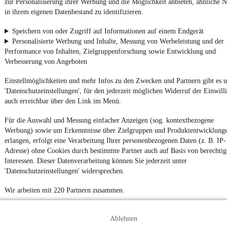
zur Personalisierung ihrer Werbung und die Möglichkeit anbieten, ähnliche N
in ihrem eigenen Datenbestand zu identifizieren.
4.6 Sterne
App installieren
Nutze mobile.de schnell und einfach
Speichern von oder Zugriff auf Informationen auf einem Endgerät
Personalisierte Werbung und Inhalte, Messung von Werbeleistung und der
Performance von Inhalten, Zielgruppenforschung sowie Entwicklung und
Verbesserung von Angeboten
Impressum
AGB
Einstellmöglichkeiten und mehr Infos zu den Zwecken und Partnern gibt es u
'Datenschutzeinstellungen', für den jederzeit möglichen Widerruf der Einwill
Vertrag widerrufen
auch erreichbar über den Link im Menü.
Datenschutz
Für die Auswahl und Messung einfacher Anzeigen (sog. kontextbezogene
Datenschutzeinstellungen
Werbung) sowie um Erkenntnisse über Zielgruppen und Produktentwicklung
Erklärung zur Barrierefreiheit
erlangen, erfolgt eine Verarbeitung Ihrer personenbezogenen Daten (z. B. IP-
Adresse) ohne Cookies durch bestimmte Partner auch auf Basis von berechtig
Report Security Vulnerability (English)
Interessen. Dieser Datenverarbeitung können Sie jederzeit unter
'Datenschutzeinstellungen' widersprechen.
Powered by
Wir arbeiten mit 220 Partnern zusammen.
Ob
Neuwagen
,
Gebrauchtwagen
oder
Leasing-Angebote
: Alle
Fahrzeuge gibt es bei mobile.de
Ablehnen