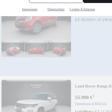
8.500 €
Impressum
Datenschutz
Cookie-Erklärung
Finanzierung ab
69 €
mtl.
EZ 06/2019
•
47.196 
Land Rover Range R
Hybrid*HuD*Panor
¹
55.900 €
Finanzierung ab
453 €
mtl.
Unfallfrei
•
EZ 11/202