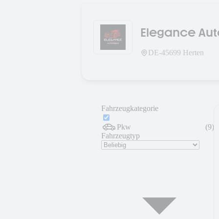
DE-
45699
Herten
Fahrzeugkategorie
Pkw
(
9
)
Fahrzeugtyp