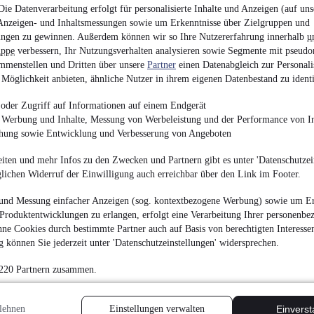
8.990 €
ie Datenverarbeitung erfolgt für personalisierte Inhalte und Anzeigen (auf uns
Anzeigen- und Inhaltsmessungen sowie um Erkenntnisse über Zielgruppen und
Finanzierung ab
73 €
mtl.
ngen zu gewinnen. Außerdem können wir so Ihre Nutzererfahrung innerhalb
u
EZ 06/2018
•
76.800 
uppe
verbessern, Ihr Nutzungsverhalten analysieren sowie Segmente mit pseudo
mmenstellen und Dritten über unsere
Partner
einen Datenabgleich zur Personali
Möglichkeit anbieten, ähnliche Nutzer in ihrem eigenen Datenbestand zu identi
oder Zugriff auf Informationen auf einem Endgerät
e Werbung und Inhalte, Messung von Werbeleistung und der Performance von In
chung sowie Entwicklung und Verbesserung von Angeboten
Land Rover Discover
AWD*AHK*K.less*P
iten und mehr Infos zu den Zwecken und Partnern gibt es unter 'Datenschutzein
¹
33.500 €
glichen Widerruf der Einwilligung auch erreichbar über den Link im Footer.
Finanzierung ab
272 €
mtl.
und Messung einfacher Anzeigen (sog. kontextbezogene Werbung) sowie um Er
Unfallfrei
•
EZ 11/202
Produktentwicklungen zu erlangen, erfolgt eine Verarbeitung Ihrer personenbe
ne Cookies durch bestimmte Partner auch auf Basis von berechtigten Interesse
 können Sie jederzeit unter 'Datenschutzeinstellungen' widersprechen.
 220 Partnern zusammen.
Renault Twingo Lim
lehnen
Einstellungen verwalten
Einvers