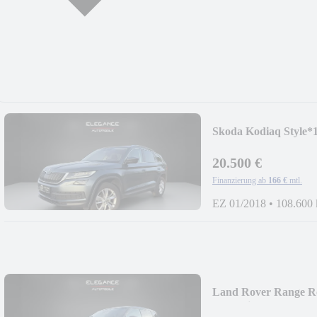
Skoda Kodiaq Style
20.500 €
Finanzierung ab
166 €
mtl.
EZ 01/2018
•
108.600
Land Rover Range R
Dynamic*Panorama*