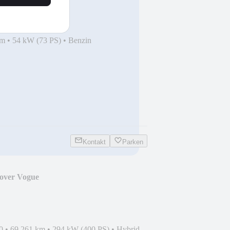
km
•
54 kW (73 PS)
•
Benzin
Kontakt
Parken
over Vogue
ama*21Zoll*ACC
0
•
69.261 km
•
294 kW (400 PS)
•
Hybrid