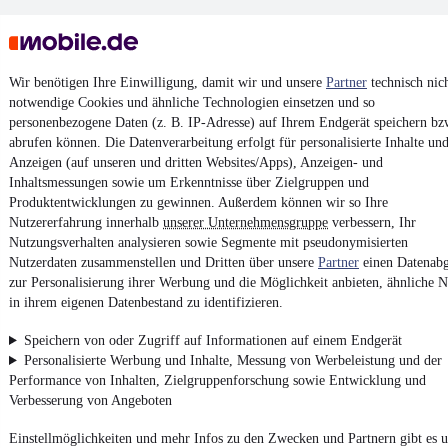
Wir benötigen Ihre Einwilligung, damit wir und unsere
Partner
technisch nic
notwendige Cookies und ähnliche Technologien einsetzen und so
personenbezogene Daten (z. B. IP-Adresse) auf Ihrem Endgerät speichern bz
Keine Inserate gefunden
abrufen können. Die Datenverarbeitung erfolgt für personalisierte Inhalte un
Anzeigen (auf unseren und dritten Websites/Apps), Anzeigen- und
Inhaltsmessungen sowie um Erkenntnisse über Zielgruppen und
Produktentwicklungen zu gewinnen. Außerdem können wir so Ihre
¹
MwSt. ausweisbar
Nutzererfahrung innerhalb
unserer Unternehmensgruppe
verbessern, Ihr
Nutzungsverhalten analysieren sowie Segmente mit pseudonymisierten
Nutzerdaten zusammenstellen und Dritten über unsere
Partner
einen Datenabg
zur Personalisierung ihrer Werbung und die Möglichkeit anbieten, ähnliche N
in ihrem eigenen Datenbestand zu identifizieren.
4.6 Sterne
App installieren
Speichern von oder Zugriff auf Informationen auf einem Endgerät
Nutze mobile.de schnell und einfach
Personalisierte Werbung und Inhalte, Messung von Werbeleistung und der
Performance von Inhalten, Zielgruppenforschung sowie Entwicklung und
Verbesserung von Angeboten
Impressum
Einstellmöglichkeiten und mehr Infos zu den Zwecken und Partnern gibt es u
AGB