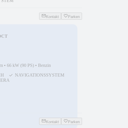
YSTEM
Kontakt
Parken
 DCT
Z*NAVI*PTS*KAM
km
•
66 kW (90 PS)
•
Benzin
CH
NAVIGATIONSSYSTEM
ERA
Kontakt
Parken