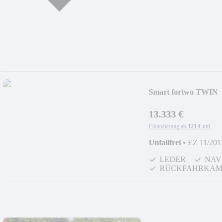
Smart fortwo TWIN
prime*PANO*LED
13.333 €
Finanzierung ab
121 €
mtl.
Unfallfrei
•
EZ 11/201
LEDER
NAV
RÜCKFAHRKAM