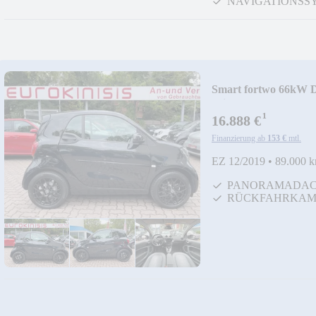
NAVIGATIONSS
Smart fortwo 66kW
prime*LEDER*SH
¹
16.888 €
Finanzierung ab
153 €
mtl.
EZ 12/2019
•
89.000 
PANORAMADA
RÜCKFAHRKAM