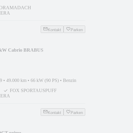
ORAMADACH
ERA
Kontakt
Parken
66kW Cabrio BRABUS
*SHZ*KAM
9
•
49.000 km
•
66 kW (90 PS)
•
Benzin
FOX SPORTAUSPUFF
ERA
Kontakt
Parken
DCT prime