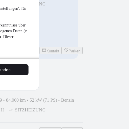
CH
SITZHEIZUNG
stellungen', für
G
kenntnisse über
zogenen Daten (z.
n. Dieser
Kontakt
Parken
tanden
MA*PANO*AUDIO*SHZ*
9
•
84.000 km
•
52 kW (71 PS)
•
Benzin
CH
SITZHEIZUNG