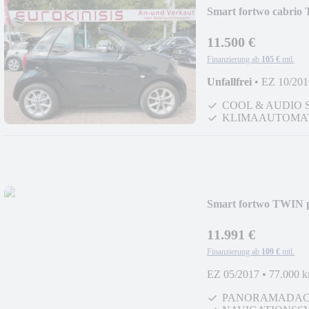
Smart fortwo cabrio
*LED*KLIMA*SHZ
11.500 €
Finanzierung ab
105 €
mtl.
Unfallfrei
•
EZ 10/201
COOL & AUDIO 
KLIMAAUTOMA
Smart fortwo TWI
11.991 €
Finanzierung ab
109 €
mtl.
EZ 05/2017
•
77.000 
PANORAMADA