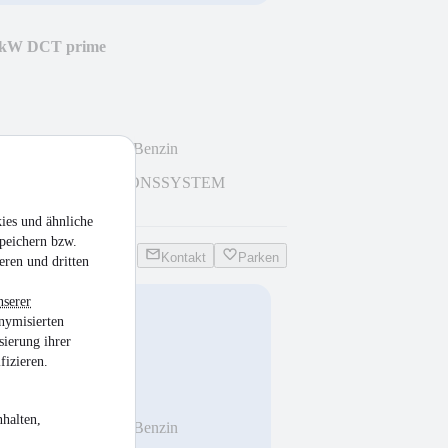
66kW DCT prime
*SHZ*PTS*KAM
km
•
66 kW (90 PS)
•
Benzin
CH
NAVIGATIONSSYSTEM
ERA
ies und ähnliche
peichern bzw.
Kontakt
Parken
eren und dritten
nserer
nymisierten
ftouch
sierung ihrer
A*SERVO*SHZ*
fizieren.
halten,
km
•
52 kW (71 PS)
•
Benzin