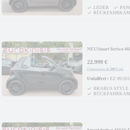
LEDER
PAN
RÜCKFAHRKAM
NEU
Smart fortwo 
Xcl*LEDER*NAVI
22.999 €
Finanzierung ab
209 €
mtl.
Unfallfrei
•
EZ 09/201
BRABUS STYLE
RÜCKFAHRKAM
Smart fortwo 66kW 