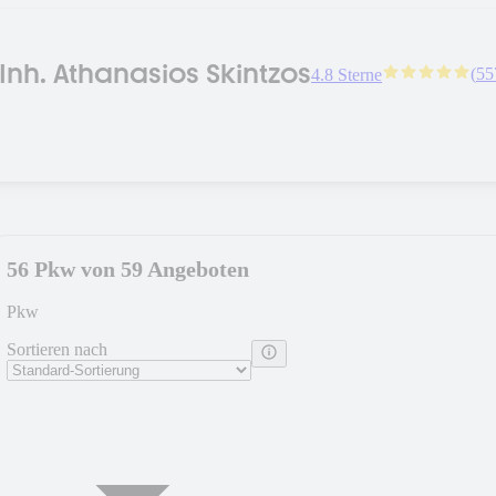
 Inh. Athanasios Skintzos
(
55
4.8 Sterne
56 Pkw von 59 Angeboten
Pkw
Sortieren nach