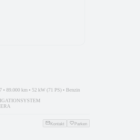
ER*NAVI*SHZ*KAM*
7
•
89.000 km
•
52 kW (71 PS)
•
Benzin
IGATIONSYSTEM
ERA
Kontakt
Parken