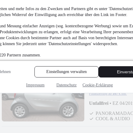
PANORAMADA
iten und mehr Infos zu den Zwecken und Partnern gibt es unter 'Datenschutzein
SERVOLENKUN
glichen Widerruf der Einwilligung auch erreichbar über den Link im Footer.
und Messung einfacher Anzeigen (sog. kontextbezogene Werbung) sowie um Er
Produktentwicklungen zu erlangen, erfolgt eine Verarbeitung Ihrer personenbe
ne Cookies durch bestimmte Partner auch auf Basis von berechtigten Interesse
 können Sie jederzeit unter 'Datenschutzeinstellungen' widersprechen.
 220 Partnern zusammen.
lehnen
Einstellungen verwalten
Einvers
Smart fortwo TWIN
passion*LED*KLI
¹
Impressum
Datenschutz
Cookie-Erklärung
11.800 €
Finanzierung ab
107 €
mtl.
Unfallfrei
•
EZ 04/201
PANORAMADA
COOL & AUDIO