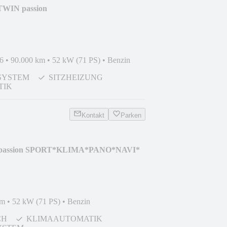
 TWIN passion
*AUDIO*
6
•
90.000 km
•
52 kW (71 PS)
•
Benzin
SYSTEM
SITZHEIZUNG
TIK
Kontakt
Parken
N passion SPORT*KLIMA*PANO*NAVI*
km
•
52 kW (71 PS)
•
Benzin
CH
KLIMAAUTOMATIK