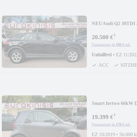
NEU
Audi Q2 30TDI 
Tronic*ACC*eHK*
¹
20.500 €
Finanzierung ab
186 €
mtl.
Unfallfrei
•
EZ 11/202
ACC
SITZH
Smart fortwo 66kW 
SPORT*PANO*NAV
¹
19.399 €
Finanzierung ab
176 €
mtl.
EZ 10/2019
•
56.000 