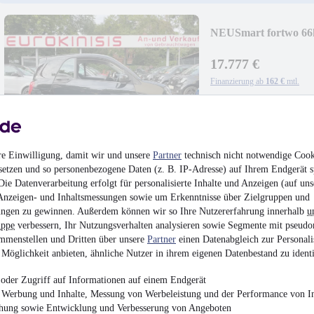
NEU
Smart fortwo 
SPORT*PANO*NAV
17.777 €
Finanzierung ab
162 €
mtl.
EZ 05/2019
•
69.000 
PANORAMADA
RÜCKFAHRKAM
re Einwilligung, damit wir und unsere
Partner
technisch nicht notwendige Cook
setzen und so personenbezogene Daten (z. B. IP-Adresse) auf Ihrem Endgerät s
ie Datenverarbeitung erfolgt für personalisierte Inhalte und Anzeigen (auf uns
Anzeigen- und Inhaltsmessungen sowie um Erkenntnisse über Zielgruppen und
ngen zu gewinnen. Außerdem können wir so Ihre Nutzererfahrung innerhalb
u
uppe
verbessern, Ihr Nutzungsverhalten analysieren sowie Segmente mit pseudo
Smart fortwo mhd so
mmenstellen und Dritten über unsere
Partner
einen Datenabgleich zur Personali
52kW*PANO*KLIM
Möglichkeit anbieten, ähnliche Nutzer in ihrem eigenen Datenbestand zu identi
6.600 €
Finanzierung ab
60 €
mtl.
oder Zugriff auf Informationen auf einem Endgerät
e Werbung und Inhalte, Messung von Werbeleistung und der Performance von In
EZ 05/2013
•
83.000 
chung sowie Entwicklung und Verbesserung von Angeboten