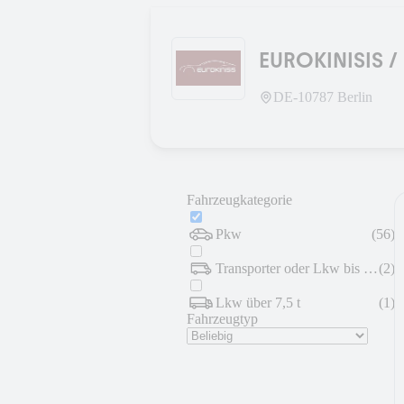
EUROKINISIS /
DE-
10787
Berlin
Fahrzeugkategorie
Pkw
(
56
)
Transporter oder Lkw bis 7,5 t
(
2
)
Lkw über 7,5 t
(
1
)
Fahrzeugtyp