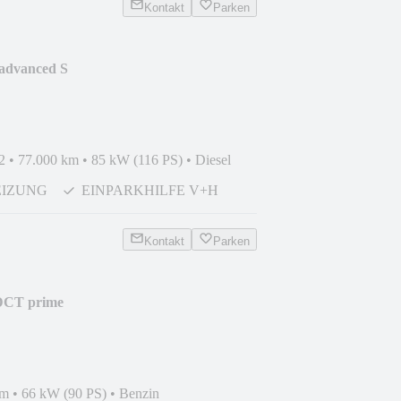
Kontakt
Parken
advanced S
KLIMA*SHZ*APS
2
•
77.000 km
•
85 kW (116 PS)
•
Diesel
EIZUNG
EINPARKHILFE V+H
Kontakt
Parken
DCT prime
*SHZ*PTS*KAM
km
•
66 kW (90 PS)
•
Benzin