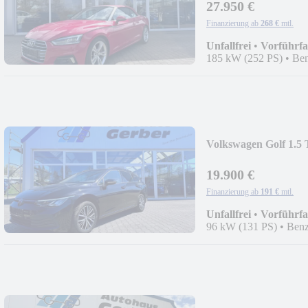
27.950 €
Finanzierung ab
268 €
mtl.
Unfallfrei
•
Vorführf
185 kW (252 PS)
•
Ben
Volkswagen Golf 1.5
19.900 €
Finanzierung ab
191 €
mtl.
Unfallfrei
•
Vorführf
96 kW (131 PS)
•
Benz