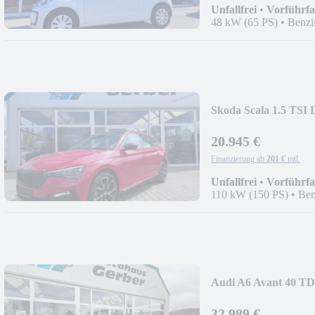
Unfallfrei
•
Vorführf
48 kW (65 PS)
•
Benzi
Skoda Scala 1.5 T
18"ALU
20.945 €
Finanzierung ab
201 €
mtl.
Unfallfrei
•
Vorführf
110 kW (150 PS)
•
Ben
Audi A6 Avant 40 TD
32.989 €