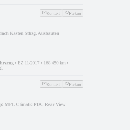
Kontakt
Parken
ach Kasten Sthzg. Ausbauten
ahrzeug
•
EZ 11/2017
•
168.450 km
•
el
Kontakt
Parken
up! MFL Climatic PDC Rear View