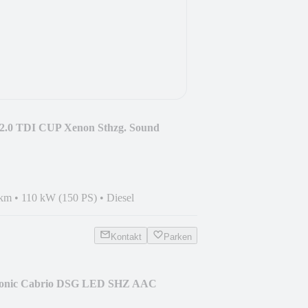
 2.0 TDI CUP Xenon Sthzg. Sound
 km
•
110 kW (150 PS)
•
Diesel
Kontakt
Parken
tronic Cabrio DSG LED SHZ AAC