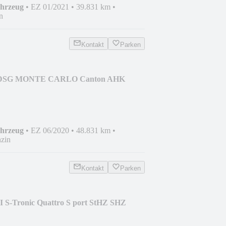
ahrzeug
•
EZ 01/2021
•
39.831 km
•
n
Kontakt
Parken
SI DSG MONTE CARLO Canton AHK
ahrzeug
•
EZ 06/2020
•
48.831 km
•
zin
Kontakt
Parken
I S-Tronic Quattro S port StHZ SHZ