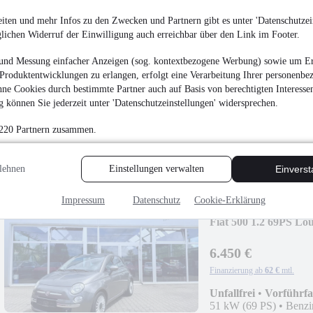
iten und mehr Infos zu den Zwecken und Partnern gibt es unter 'Datenschutzein
glichen Widerruf der Einwilligung auch erreichbar über den Link im Footer.
und Messung einfacher Anzeigen (sog. kontextbezogene Werbung) sowie um Er
Ford EcoSport 1,0 E
Produktentwicklungen zu erlangen, erfolgt eine Verarbeitung Ihrer personenbe
ne Cookies durch bestimmte Partner auch auf Basis von berechtigten Interesse
8.490 €
 können Sie jederzeit unter 'Datenschutzeinstellungen' widersprechen.
Finanzierung ab
82 €
mtl.
 220 Partnern zusammen.
Unfallfrei
•
EZ 05/201
lehnen
Einstellungen verwalten
Einvers
Impressum
Datenschutz
Cookie-Erklärung
Fiat 500 1.2 69PS Lo
6.450 €
Finanzierung ab
62 €
mtl.
Unfallfrei
•
Vorführf
51 kW (69 PS)
•
Benzi