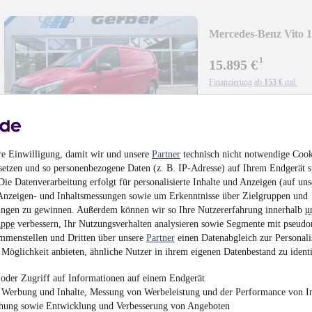
Mercedes-Benz Vito
¹
15.895 €
Finanzierung ab
153 €
mtl.
Unfallfrei
•
Vorführf
75 kW (102 PS)
•
Dies
re Einwilligung, damit wir und unsere
Partner
technisch nicht notwendige Cook
setzen und so personenbezogene Daten (z. B. IP-Adresse) auf Ihrem Endgerät s
ie Datenverarbeitung erfolgt für personalisierte Inhalte und Anzeigen (auf uns
Anzeigen- und Inhaltsmessungen sowie um Erkenntnisse über Zielgruppen und
Volkswagen Passat V
ngen zu gewinnen. Außerdem können wir so Ihre Nutzererfahrung innerhalb
u
uppe
verbessern, Ihr Nutzungsverhalten analysieren sowie Segmente mit pseudo
24.950 €
mmenstellen und Dritten über unsere
Partner
einen Datenabgleich zur Personali
Möglichkeit anbieten, ähnliche Nutzer in ihrem eigenen Datenbestand zu identi
Finanzierung ab
239 €
mtl.
Unfallfrei
•
Vorführf
oder Zugriff auf Informationen auf einem Endgerät
176 kW (239 PS)
•
Die
e Werbung und Inhalte, Messung von Werbeleistung und der Performance von In
chung sowie Entwicklung und Verbesserung von Angeboten