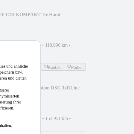
 110 CDI KOMPAKT 1te Hand
ahrzeug
•
EZ 03/2020
•
118.990 km
•
el
ies und ähnliche
Kontakt
Parken
peichern bzw.
eren und dritten
ariant 2.0BiTDI 4Motion DSG 3xRLine
nserer
nymisierten
sierung ihrer
fizieren.
ahrzeug
•
EZ 06/2019
•
153.951 km
•
sel
halten,