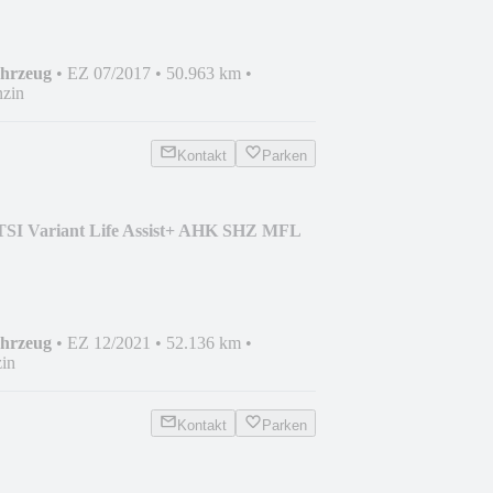
ahrzeug
•
EZ 07/2017
•
50.963 km
•
zin
Kontakt
Parken
 TSI Variant Life Assist+ AHK SHZ MFL
ahrzeug
•
EZ 12/2021
•
52.136 km
•
in
Kontakt
Parken