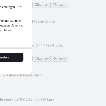
Kontakt
Parken
stellungen', für
kenntnisse über
coBoost 125PS Trend Winter-Paket
zogenen Daten (z.
n. Dieser
8
•
98.990 km
•
92 kW (125 PS)
•
Benzin
tanden
Kontakt
Parken
unge Glasdach Klima Alu X
ahrzeug
•
EZ 05/2012
•
85.990 km
•
n