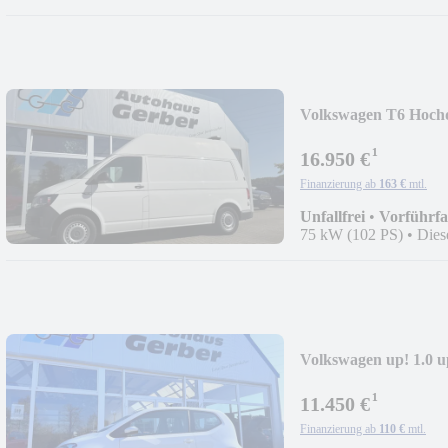
Volkswagen T6 Hochd
¹
16.950 €
Finanzierung ab
163 €
mtl.
Unfallfrei
•
Vorführf
75 kW (102 PS)
•
Dies
Volkswagen up! 1.0 
¹
11.450 €
Finanzierung ab
110 €
mtl.