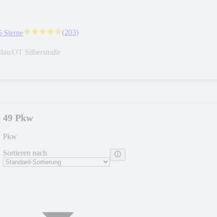
(
203
)
5 Sterne
lau/OT Silberstraße
49 Pkw
Pkw
Sortieren nach