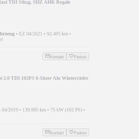
axi TDI Sthzg. SHZ AHK Regale
ahrzeug
•
EZ 04/2021
•
92.495 km
•
el
Kontakt
Parken
 2.0 TDI 102PS 6-Sitzer Alu Winterräder
 04/2019
•
139.985 km
•
75 kW (102 PS)
•
Kontakt
Parken