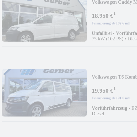
Volkswagen Caddy M
¹
18.950 €
Finanzierung ab
182 €
mtl.
Unfallfrei
•
Vorführf
75 kW (102 PS)
•
Dies
Volkswagen T6 Kombi
¹
19.950 €
Finanzierung ab
191 €
mtl.
Vorführfahrzeug
•
EZ
Diesel