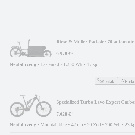
Riese & Müller Packster 70 automatic
¹
9.528 €
Neufahrzeug
•
Lastenrad
•
1.250 Wh
•
45 kg
Kontakt
Park
Specialized Turbo Levo Expert Carbo
¹
7.028 €
Neufahrzeug
•
Mountainbike
•
42 cm
•
29 Zoll
•
700 Wh
•
23 k