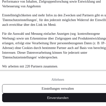
Performance von Inhalten, Zielgruppenforschung sowie Entwicklung und
Datenschutz
Verbesserung von Angeboten
Datenschutzeinstellungen
Einstellmöglichkeiten und mehr Infos zu den Zwecken und Partnern gibt es u
Erklärung zur Barrierefreiheit
'Datenschutzeinstellungen', für den jederzeit möglichen Widerruf der Einwill
Report Security Vulnerability (English)
auch erreichbar über den Link im Menü.
Für die Auswahl und Messung einfacher Anzeigen (sog. kontextbezogene
Powered by
Werbung) sowie um Erkenntnisse über Zielgruppen und Produktentwicklung
erlangen, erfolgt eine Verarbeitung Ihrer personenbezogenen Daten (z. B. IP-
Adresse) ohne Cookies durch bestimmte Partner auch auf Basis von berechtig
Noch mehr
neue Autos
unterschiedlicher Marken, auch als
Interessen. Dieser Datenverarbeitung können Sie jederzeit unter
Leasing-Angebote
, gibt es bei mobile.de
'Datenschutzeinstellungen' widersprechen.
Wir arbeiten mit 220 Partnern zusammen.
Ablehnen
Einstellungen verwalten
Einverstanden