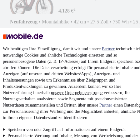
¹
4.128 €
Neufahrzeug
•
Mountainbike
•
42 cm
•
27,5 Zoll
•
750 Wh
•
25 
Kontakt
Park
Wir benötigen Ihre Einwilligung, damit wir und unsere
Partner
technisch nic
¹
MwSt. ausweisbar
notwendige Cookies und ähnliche Technologien einsetzen und so
personenbezogene Daten (z. B. IP-Adresse) auf Ihrem Endgerät speichern bz
abrufen können. Die Datenverarbeitung erfolgt für personalisierte Inhalte un
Anzeigen (auf unseren und dritten Websites/Apps), Anzeigen- und
Inhaltsmessungen sowie um Erkenntnisse über Zielgruppen und
Produktentwicklungen zu gewinnen. Außerdem können wir so Ihre
4.6 Sterne
App installieren
Nutzererfahrung innerhalb
unserer Unternehmensgruppe
verbessern, Ihr
Nutze mobile.de schnell und einfach
Nutzungsverhalten analysieren sowie Segmente mit pseudonymisierten
Nutzerdaten zusammenstellen und Dritten über unsere
Partner
einen Datenabg
zur Personalisierung ihrer Werbung und die Möglichkeit anbieten, ähnliche N
Impressum
in ihrem eigenen Datenbestand zu identifizieren.
AGB
Speichern von oder Zugriff auf Informationen auf einem Endgerät
Vertrag widerrufen
Personalisierte Werbung und Inhalte, Messung von Werbeleistung und der