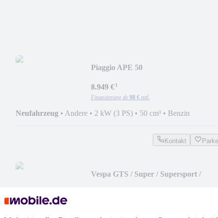
Piaggio APE 50
¹
8.949 €
Finanzierung ab
98 €
mtl.
Neufahrzeug
•
Andere
•
2 kW (3 PS)
•
50 cm³
•
Benzin
Kontakt
Park
Vespa GTS / Super / Supersport /
Supertech / 80th
¹
6.300 €
Finanzierung ab
69 €
mtl.