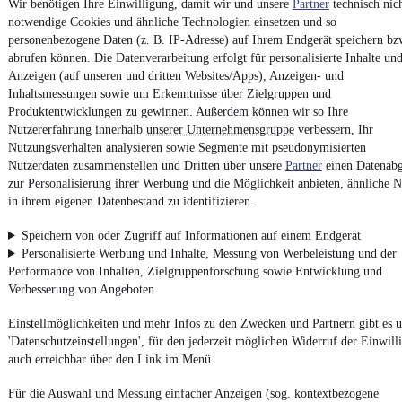
Neufahrzeug
•
Roller/Scooter
•
Benzin
Wir benötigen Ihre Einwilligung, damit wir und unsere
Partner
technisch nic
notwendige Cookies und ähnliche Technologien einsetzen und so
personenbezogene Daten (z. B. IP-Adresse) auf Ihrem Endgerät speichern bz
Kontakt
Park
abrufen können. Die Datenverarbeitung erfolgt für personalisierte Inhalte un
Anzeigen (auf unseren und dritten Websites/Apps), Anzeigen- und
¹
MwSt. ausweisbar
Inhaltsmessungen sowie um Erkenntnisse über Zielgruppen und
Produktentwicklungen zu gewinnen. Außerdem können wir so Ihre
Nutzererfahrung innerhalb
unserer Unternehmensgruppe
verbessern, Ihr
Nutzungsverhalten analysieren sowie Segmente mit pseudonymisierten
Nutzerdaten zusammenstellen und Dritten über unsere
Partner
einen Datenabg
zur Personalisierung ihrer Werbung und die Möglichkeit anbieten, ähnliche N
4.6 Sterne
in ihrem eigenen Datenbestand zu identifizieren.
App installieren
Nutze mobile.de schnell und einfach
Speichern von oder Zugriff auf Informationen auf einem Endgerät
Personalisierte Werbung und Inhalte, Messung von Werbeleistung und der
Performance von Inhalten, Zielgruppenforschung sowie Entwicklung und
Impressum
Verbesserung von Angeboten
AGB
Einstellmöglichkeiten und mehr Infos zu den Zwecken und Partnern gibt es u
Vertrag widerrufen
'Datenschutzeinstellungen', für den jederzeit möglichen Widerruf der Einwill
Datenschutz
auch erreichbar über den Link im Menü.
Datenschutzeinstellungen
Für die Auswahl und Messung einfacher Anzeigen (sog. kontextbezogene