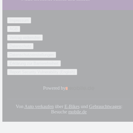
Impressum
AGB
Vertrag widerrufen
Datenschutz
Datenschutzeinstellungen
Erklärung zur Barrierefreiheit
Report Security Vulnerability (English)
Powered by
Von
Auto verkaufen
über
E-Bikes
und
Gebrauchtwagen
:
Besuche
mobile.de