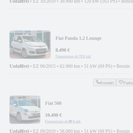
Unfallfrei
•
EZ 10/2019
•
39.900 km
•
120 kW (163 PS)
•
Benzi
Fiat Panda 1.2 Lounge
KLIMA/SERVICE & HU
NEU/PDC/SHZ
8.490 €
Finanzierung ab
72 €
mtl.
Unfallfrei
•
EZ 06/2015
•
62.900 km
•
51 kW (69 PS)
•
Benzin
Kontakt
Park
Fiat 500
*CARPLAY*PDC*KLIMA*SERVICE&
neu
10.490 €
Finanzierung ab
89 €
mtl.
Unfallfrei
•
EZ 09/2019
•
58.000 km
•
51 kW (69 PS)
•
Benzin