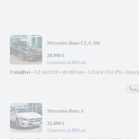
Mercedes-Benz CLA 200
AMG*360KAM*MBUX*PANO*BURMES
28.990 €
Finanzierung ab
244 €
mtl.
Unfallfrei
•
EZ 04/2019
•
49.990 km
•
120 kW (163 PS)
•
Benzi
Ko
Mercedes-Benz A
200*AUTOMATIK*MULTIBEAM*WIDE
22.490 €
Finanzierung ab
190 €
mtl.