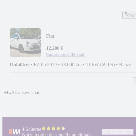
Kon
Fiat
500*DIGITALTACHO*CARPLAY*NAV
12.200 €
Finanzierung ab
103 €
mtl.
Unfallfrei
•
EZ 05/2019
•
38.000 km
•
51 kW (69 PS)
•
Benzin
¹
MwSt. ausweisbar
4.6 Sterne
App installieren
Nutze mobile.de schnell und einfach