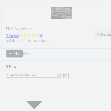
FDM Automobile
Über un
(
6
)
5 Sterne
DE-
76474
Au am Rhein
Pkw
Filter
5 Pkw