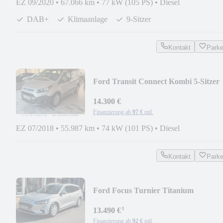
EZ 09/2020
•
67.066 km
•
77 kW (105 PS)
•
Diesel
DAB+
Klimaanlage
9-Sitzer
Kontakt
Park
Ford Transit Connect Kombi 5-Sitzer
Gitter Klima AHK
14.300 €
Finanzierung ab
97 €
mtl.
EZ 07/2018
•
55.987 km
•
74 kW (101 PS)
•
Diesel
Kontakt
Park
Ford Focus Turnier Titanium
B&O*Kamera*PDC*Klimaa*ACC
¹
13.490 €
Finanzierung ab
92 €
mtl.