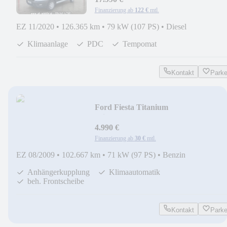
Finanzierung ab
122 €
mtl.
EZ 11/2020
•
126.365 km
•
79 kW (107 PS)
•
Diesel
Klimaanlage
PDC
Tempomat
Kontakt
Park
Ford Fiesta Titanium
Klimaa.*AHK*PDC*ALU
4.990 €
Finanzierung ab
30 €
mtl.
EZ 08/2009
•
102.667 km
•
71 kW (97 PS)
•
Benzin
Anhängerkupplung
Klimaautomatik
beh. Frontscheibe
Kontakt
Park