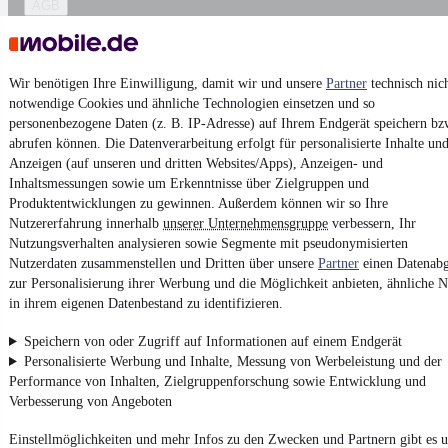
AGB
Vertrag widerrufen
Datenschutz
Wir benötigen Ihre Einwilligung, damit wir und unsere
Partner
technisch nic
Datenschutzeinstellungen
notwendige Cookies und ähnliche Technologien einsetzen und so
Erklärung zur Barrierefreiheit
personenbezogene Daten (z. B. IP-Adresse) auf Ihrem Endgerät speichern bz
abrufen können. Die Datenverarbeitung erfolgt für personalisierte Inhalte un
Report Security Vulnerability (English)
Anzeigen (auf unseren und dritten Websites/Apps), Anzeigen- und
Inhaltsmessungen sowie um Erkenntnisse über Zielgruppen und
Produktentwicklungen zu gewinnen. Außerdem können wir so Ihre
Powered by
Nutzererfahrung innerhalb
unserer Unternehmensgruppe
verbessern, Ihr
Nutzungsverhalten analysieren sowie Segmente mit pseudonymisierten
Nutzerdaten zusammenstellen und Dritten über unsere
Partner
einen Datenabg
Noch mehr
neue Autos
unterschiedlicher Marken, auch als
zur Personalisierung ihrer Werbung und die Möglichkeit anbieten, ähnliche N
Leasing-Angebote
, gibt es bei mobile.de
in ihrem eigenen Datenbestand zu identifizieren.
Speichern von oder Zugriff auf Informationen auf einem Endgerät
Personalisierte Werbung und Inhalte, Messung von Werbeleistung und der
Performance von Inhalten, Zielgruppenforschung sowie Entwicklung und
Verbesserung von Angeboten
Einstellmöglichkeiten und mehr Infos zu den Zwecken und Partnern gibt es u