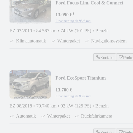
Ford Focus Lim. Cool & Connect
Winterpaket Navi
¹
13.990 €
Finanzierung ab
95 €
mtl.
EZ 03/2019
•
84.567 km
•
74 kW (101 PS)
•
Benzin
Klimaautomatik
Winterpaket
Navigationssystem
Kontakt
Park
Ford EcoSport Titanium
Winterpaket*Automatik*PDC*Cam
13.700 €
Finanzierung ab
93 €
mtl.
EZ 08/2018
•
70.740 km
•
92 kW (125 PS)
•
Benzin
Automatik
Winterpaket
Rückfahrkamera
Kontakt
Park