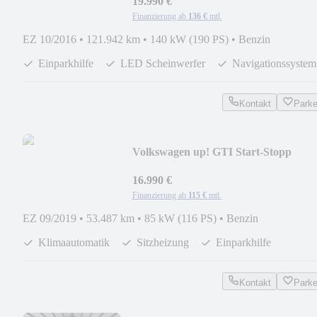
19.990 €
Finanzierung ab
136 €
mtl.
EZ 10/2016
•
121.942 km
•
140 kW (190 PS)
•
Benzin
Einparkhilfe
LED Scheinwerfer
Navigationssystem
Kontakt
Park
Volkswagen up! GTI Start-Stopp
PDC*Klimaa.*Tempomat
16.990 €
Finanzierung ab
115 €
mtl.
EZ 09/2019
•
53.487 km
•
85 kW (116 PS)
•
Benzin
Klimaautomatik
Sitzheizung
Einparkhilfe
Kontakt
Park