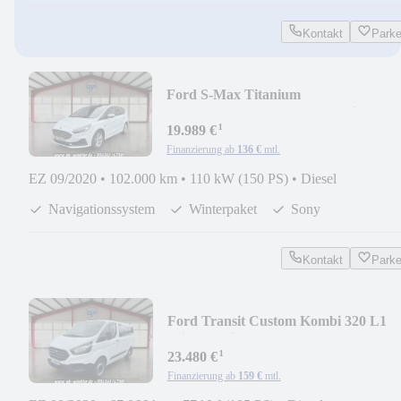
Kontakt
Park
Ford S-Max Titanium
ACC*Pano*Sony*Kamera*Winterpak
¹
19.989 €
Finanzierung ab
136 €
mtl.
EZ 09/2020
•
102.000 km
•
110 kW (150 PS)
•
Diesel
Navigationssystem
Winterpaket
Sony
Kontakt
Park
Ford Transit Custom Kombi 320 L1
Klima*9-Sitzer*DAB+
¹
23.480 €
Finanzierung ab
159 €
mtl.