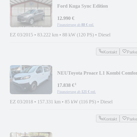
Ford Kuga Sync Edition
Klima*Allwetter*Sitzheizung
12.990 €
Finanzierung ab
88 €
mtl.
EZ 03/2015
•
83.222 km
•
88 kW (120 PS)
•
Diesel
Kontakt
Park
NEU
Toyota Proace L1 Kombi Comfor
¹
17.838 €
Finanzierung ab
121 €
mtl.
EZ 03/2018
•
157.331 km
•
85 kW (116 PS)
•
Diesel
Kontakt
Park