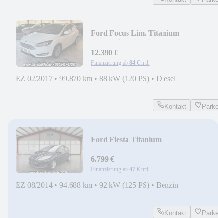
Ford Focus Lim. Titanium
Standheizung*Klimaa.*Winterp
12.390 €
Finanzierung ab
84 €
mtl.
EZ 02/2017
•
99.870 km
•
88 kW (120 PS)
•
Diesel
Kontakt
Park
Ford Fiesta Titanium
6.799 €
Finanzierung ab
47 €
mtl.
EZ 08/2014
•
94.688 km
•
92 kW (125 PS)
•
Benzin
Kontakt
Park