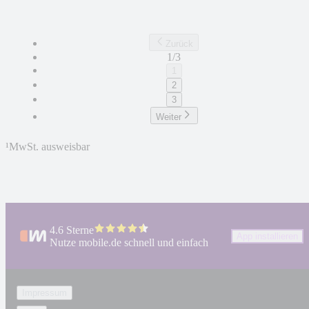
Zurück
1/3
1
2
3
Weiter
¹
MwSt. ausweisbar
4.6 Sterne
App installieren
Nutze mobile.de schnell und einfach
Impressum