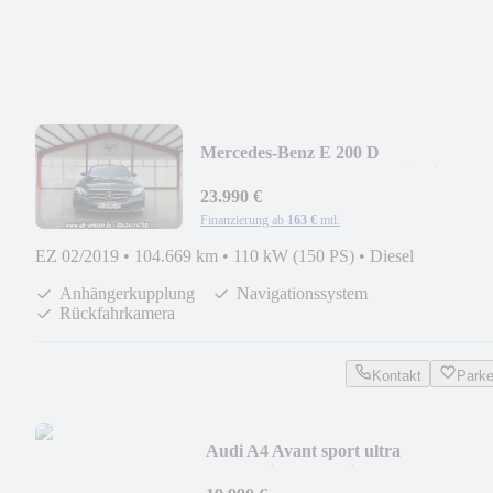
Mercedes-Benz E 200 D
Kamera*DAB+*AHK*Navigation*Led
23.990 €
Finanzierung ab
163 €
mtl.
EZ 02/2019
•
104.669 km
•
110 kW (150 PS)
•
Diesel
Anhängerkupplung
Navigationssystem
Rückfahrkamera
Kontakt
Park
Audi A4 Avant sport ultra
LED*Klimaa.*Navi*ALU