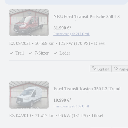
NEU
Ford Transit Pritsche 350 L3
Doppelkabine TRAIL
¹
31.990 €
Finanzierung ab
217 €
mtl.
EZ 09/2021
•
56.569 km
•
125 kW (170 PS)
•
Diesel
Trail
7-Sitzer
Leder
Kontakt
Park
Ford Transit Kasten 350 L3 Trend
Klima*Frontscheibe
¹
19.990 €
Finanzierung ab
136 €
mtl.
EZ 04/2019
•
71.417 km
•
96 kW (131 PS)
•
Diesel