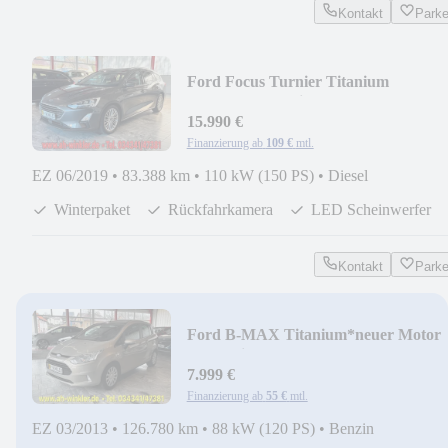
Kontakt
Park
Ford Focus Turnier Titanium
Alu*Kamera*Winterpaket
15.990 €
Finanzierung ab
109 €
mtl.
EZ 06/2019
•
83.388 km
•
110 kW (150 PS)
•
Diesel
Winterpaket
Rückfahrkamera
LED Scheinwerfer
Kontakt
Park
Ford B-MAX Titanium*neuer Motor
Ford bei 108.000km
7.999 €
Finanzierung ab
55 €
mtl.
EZ 03/2013
•
126.780 km
•
88 kW (120 PS)
•
Benzin