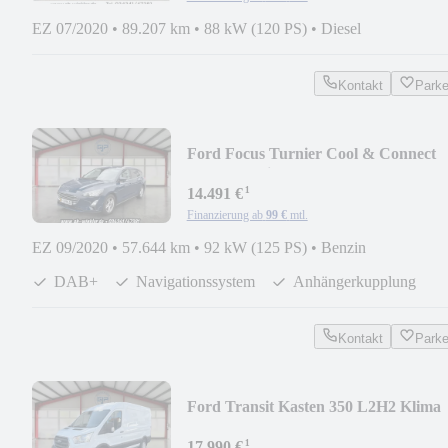
EZ 07/2020
•
89.207 km
•
88 kW (120 PS)
•
Diesel
Kontakt
Park
Ford Focus Turnier Cool & Connect
DAB+*Navi*AHK
¹
14.491 €
Finanzierung ab
99 €
mtl.
EZ 09/2020
•
57.644 km
•
92 kW (125 PS)
•
Benzin
DAB+
Navigationssystem
Anhängerkupplung
Kontakt
Park
Ford Transit Kasten 350 L2H2 Klima
NEUER MOTOR FORD
¹
17.990 €