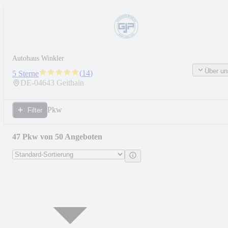
Autohaus Winkler
Über un
(
14
)
5 Sterne
DE-
04643
Geithain
Pkw
Filter
47 Pkw von 50 Angeboten