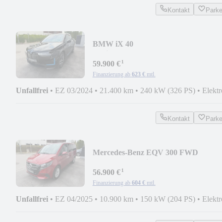
Kontakt
Park
BMW iX 40
xDrive*AHK*LUFT*DRIVING
¹
PROFESSIONAL*
59.900 €
Finanzierung ab
623 €
mtl.
Unfallfrei
•
EZ 03/2024
•
21.400 km
•
240 kW (326 PS)
•
Elektr
Kontakt
Park
Mercedes-Benz EQV 300 FWD
lang*LED Multibeam*Kamera 360°*7
¹
Sit
56.900 €
Finanzierung ab
604 €
mtl.
Unfallfrei
•
EZ 04/2025
•
10.900 km
•
150 kW (204 PS)
•
Elektr