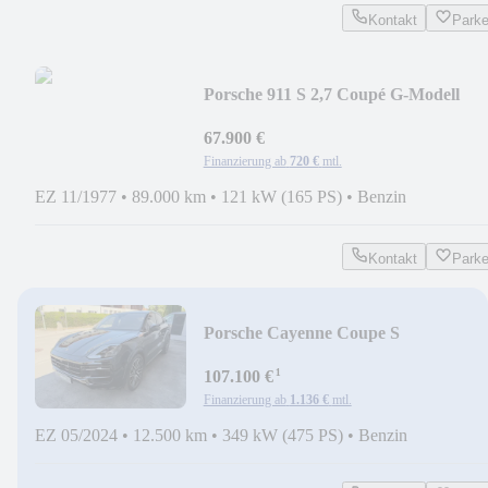
Kontakt
Park
Porsche 911 S 2,7 Coupé G-Modell
Schmalkarosse
67.900 €
Finanzierung ab
720 €
mtl.
EZ 11/1977
•
89.000 km
•
121 kW (165 PS)
•
Benzin
Kontakt
Park
Porsche Cayenne Coupe S
*Schwarz/Schwarz*APPROVED*
¹
107.100 €
Finanzierung ab
1.136 €
mtl.
EZ 05/2024
•
12.500 km
•
349 kW (475 PS)
•
Benzin