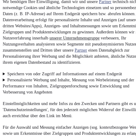
Wir benötigen Ihre Einwilligung, damit wir und unsere
Partner
technisch nic
notwendige Cookies und ähnliche Technologien einsetzen und so personenbe
Powered by
Daten (z. B. IP-Adresse) auf Ihrem Endgerät speichern bzw. abrufen können.
Datenverarbeitung erfolgt für personalisierte Inhalte und Anzeigen (auf unse
dritten Websites/Apps), Anzeigen- und Inhaltsmessungen sowie um Erkenntni
Noch mehr
neue Autos
unterschiedlicher Marken, auch als
Zielgruppen und Produktentwicklungen zu gewinnen. Außerdem können wir 
Leasing-Angebote
, gibt es bei mobile.de
Nutzererfahrung innerhalb
unserer Unternehmensgruppe
verbessern, Ihr
Nutzungsverhalten analysieren sowie Segmente mit pseudonymisierten Nutze
zusammenstellen und Dritten über unsere
Partner
einen Datenabgleich zur
Personalisierung ihrer Werbung und die Möglichkeit anbieten, ähnliche Nutze
ihrem eigenen Datenbestand zu identifizieren.
Speichern von oder Zugriff auf Informationen auf einem Endgerät
Personalisierte Werbung und Inhalte, Messung von Werbeleistung und der
Performance von Inhalten, Zielgruppenforschung sowie Entwicklung und
Verbesserung von Angeboten
Einstellmöglichkeiten und mehr Infos zu den Zwecken und Partnern gibt es u
'Datenschutzeinstellungen', für den jederzeit möglichen Widerruf der Einwill
auch erreichbar über den Link im Menü.
Für die Auswahl und Messung einfacher Anzeigen (sog. kontextbezogene We
sowie um Erkenntnisse über Zielgruppen und Produktentwicklungen zu erlan