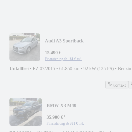
Audi A3 Sportback
Ambition*MMI*XENON*GANZJAHRES
15.490 €
Finanzierung ab
161 €
mtl.
Unfallfrei
•
EZ 07/2015
•
61.850 km
•
92 kW (125 PS)
•
Benzin
Kontakt
BMW X3 M40
d*PANORAMA*360°KAMERA*AHK*S
¹
35.900 €
Finanzierung ab
381 €
mtl.