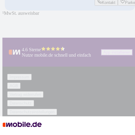
Kontakt
Park
¹
MwSt. ausweisbar
4.6 Sterne
App installieren
Nutze mobile.de schnell und einfach
Impressum
AGB
Vertrag widerrufen
Datenschutz
Datenschutzeinstellungen
Erklärung zur Barrierefreiheit
Report Security Vulnerability (English)