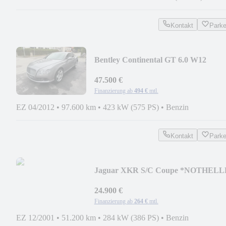
Kontakt
Park
Bentley Continental GT 6.0 W12
4WD*MULLINER*NAIM*
47.500 €
Finanzierung ab
494 €
mtl.
EZ 04/2012
•
97.600 km
•
423 kW (575 PS)
•
Benzin
Kontakt
Park
Jaguar XKR S/C Coupe *NOTHELL
MOTORS*
24.900 €
Finanzierung ab
264 €
mtl.
EZ 12/2001
•
51.200 km
•
284 kW (386 PS)
•
Benzin