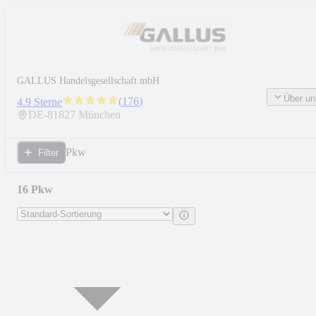
GALLUS Handelsgesellschaft mbH
Über un
(
176
)
4.9 Sterne
DE-
81827
München
Pkw
Filter
16 Pkw