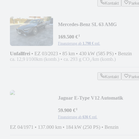
Kontakt
Park
Mercedes-Benz SL 63 AMG
4matic+*PREMIUM PLUS PACK*
¹
169.500 €
Finanzierung ab
1.798 €
mtl.
Unfallfrei
•
EZ 03/2023
•
85 km
•
430 kW (585 PS)
•
Benzin
ca. 12,9 l/100km (komb.)
•
ca. 293 g CO₂/km (komb.)
Kontakt
Park
Jaguar E-Type V12 Automatik
¹
59.900 €
Finanzierung ab
636 €
mtl.
EZ 04/1971
•
137.000 km
•
184 kW (250 PS)
•
Benzin