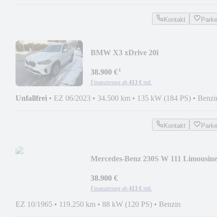
Kontakt
Park
BMW X3 xDrive 20i
Steptronic*LEDER*KAMERA*LED
¹
38.900 €
Finanzierung ab
413 €
mtl.
Unfallfrei
•
EZ 06/2023
•
34.500 km
•
135 kW (184 PS)
•
Benzi
Kontakt
Park
Mercedes-Benz 230S W 111 Limousin
Automatik Schiebedach
38.900 €
Finanzierung ab
413 €
mtl.
EZ 10/1965
•
119.250 km
•
88 kW (120 PS)
•
Benzin