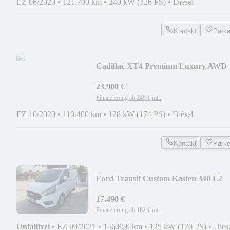
EZ 06/2020
•
121.700 km
•
240 kW (326 PS)
•
Diesel
Kontakt
Park
Cadillac XT4 Premium Luxury AWD
Platinum
¹
23.900 €
Finanzierung ab
249 €
mtl.
EZ 10/2020
•
110.400 km
•
128 kW (174 PS)
•
Diesel
Kontakt
Park
Ford Transit Custom Kasten 340 L2
Trend*KAMERA*
17.490 €
Finanzierung ab
182 €
mtl.
Unfallfrei
•
EZ 09/2021
•
146.850 km
•
125 kW (170 PS)
•
Dies