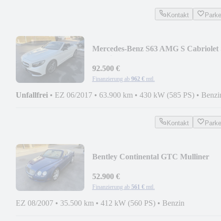
Kontakt
Park
Mercedes-Benz S63 AMG S Cabriolet 
4Matic
92.500 €
Finanzierung ab
962 €
mtl.
Unfallfrei
•
EZ 06/2017
•
63.900 km
•
430 kW (585 PS)
•
Benzi
Kontakt
Park
Bentley Continental GTC Mulliner
52.900 €
Finanzierung ab
561 €
mtl.
EZ 08/2007
•
35.500 km
•
412 kW (560 PS)
•
Benzin