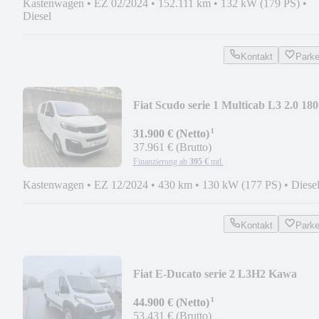
Kastenwagen
•
EZ 02/2024
•
152.111 km
•
132 kW (179 PS)
•
Diesel
Kontakt
Park
Fiat Scudo serie 1 Multicab L3 2.0 180
AT8
¹
31.900 € (Netto)
37.961 € (Brutto)
Finanzierung ab
395 €
mtl.
Kastenwagen
•
EZ 12/2024
•
430 km
•
130 kW (177 PS)
•
Diese
Kontakt
Park
Fiat E-Ducato serie 2 L3H2 Kawa
verblecht
¹
44.900 € (Netto)
53.431 € (Brutto)