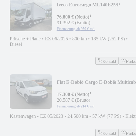
Iveco Eurocargo ML140E25/P
¹
76.800 € (Netto)
91.392 € (Brutto)
Finanzierung ab
950 €
mtl.
Pritsche + Plane
•
EZ 06/2025
•
800 km
•
185 kW (252 PS)
•
Diesel
Kontakt
Park
Fiat E-Doblò Cargo E-Doblò Multicab
L2 50kWh 100kW
¹
17.300 € (Netto)
20.587 € (Brutto)
Finanzierung ab
214 €
mtl.
Kastenwagen
•
EZ 05/2023
•
24.500 km
•
57 kW (77 PS)
•
Elekt
Kontakt
Park