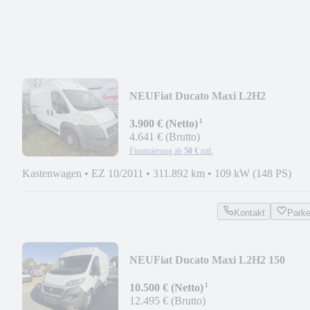
NEU
Fiat Ducato Maxi L2H2
¹
3.900 € (Netto)
4.641 € (Brutto)
Finanzierung ab
50 €
mtl.
Kastenwagen
•
EZ 10/2011
•
311.892 km
•
109 kW (148 PS)
Kontakt
Park
NEU
Fiat Ducato Maxi L2H2 150
Multijet
¹
10.500 € (Netto)
12.495 € (Brutto)