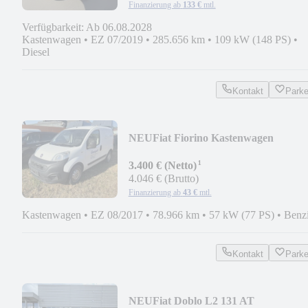
Finanzierung ab
133 €
mtl.
Verfügbarkeit: Ab 06.08.2028
Kastenwagen
•
EZ 07/2019
•
285.656 km
•
109 kW (148 PS)
•
Diesel
Kontakt
Park
NEU
Fiat Fiorino Kastenwagen
¹
3.400 € (Netto)
4.046 € (Brutto)
Finanzierung ab
43 €
mtl.
Kastenwagen
•
EZ 08/2017
•
78.966 km
•
57 kW (77 PS)
•
Benz
Kontakt
Park
NEU
Fiat Doblo L2 131 AT