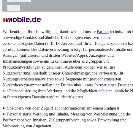
AGB
Vertrag widerrufen
Datenschutz
Wir benötigen Ihre Einwilligung, damit wir und unsere
Partner
technisch nic
Datenschutzeinstellungen
notwendige Cookies und ähnliche Technologien einsetzen und so
Erklärung zur Barrierefreiheit
personenbezogene Daten (z. B. IP-Adresse) auf Ihrem Endgerät speichern bz
abrufen können. Die Datenverarbeitung erfolgt für personalisierte Inhalte un
Report Security Vulnerability (English)
Anzeigen (auf unseren und dritten Websites/Apps), Anzeigen- und
Inhaltsmessungen sowie um Erkenntnisse über Zielgruppen und
Powered by
Produktentwicklungen zu gewinnen. Außerdem können wir so Ihre
Nutzererfahrung innerhalb
unserer Unternehmensgruppe
verbessern, Ihr
Nutzungsverhalten analysieren sowie Segmente mit pseudonymisierten
Nutzerdaten zusammenstellen und Dritten über unsere
Ob
Neuwagen
,
Gebrauchtwagen
oder
Leasing-Angebote
Partner
einen Datenabg
: Alle
Fahrzeuge gibt es bei mobile.de
zur Personalisierung ihrer Werbung und die Möglichkeit anbieten, ähnliche N
in ihrem eigenen Datenbestand zu identifizieren.
Speichern von oder Zugriff auf Informationen auf einem Endgerät
Personalisierte Werbung und Inhalte, Messung von Werbeleistung und der
Performance von Inhalten, Zielgruppenforschung sowie Entwicklung und
Verbesserung von Angeboten