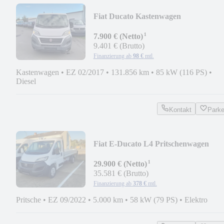
Fiat Ducato Kastenwagen
¹
7.900 € (Netto)
9.401 € (Brutto)
Finanzierung ab
98 €
mtl.
Kastenwagen
•
EZ 02/2017
•
131.856 km
•
85 kW (116 PS)
•
Diesel
Kontakt
Park
Fiat E-Ducato L4 Pritschenwagen
¹
29.900 € (Netto)
35.581 € (Brutto)
Finanzierung ab
378 €
mtl.
Pritsche
•
EZ 09/2022
•
5.000 km
•
58 kW (79 PS)
•
Elektro