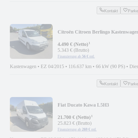
Kontakt
Park
Citroën Citroen Berlingo Kastenwage
¹
4.490 € (Netto)
5.343 € (Brutto)
Finanzierung ab
56 €
mtl.
Kastenwagen
•
EZ 04/2015
•
116.637 km
•
66 kW (90 PS)
•
Dies
Kontakt
Park
Fiat Ducato Kawa L5H3
¹
21.700 € (Netto)
25.823 € (Brutto)
Finanzierung ab
269 €
mtl.