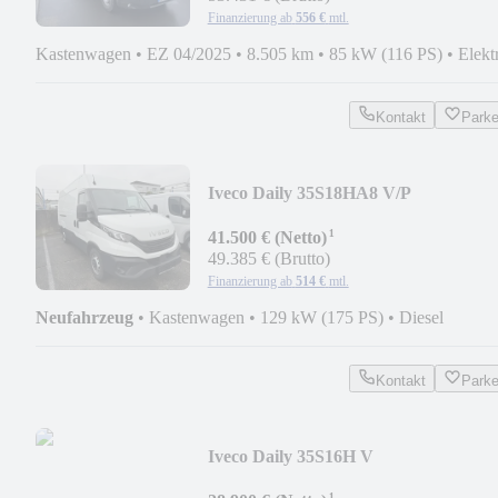
Finanzierung ab
556 €
mtl.
Kastenwagen
•
EZ 04/2025
•
8.505 km
•
85 kW (116 PS)
•
Elekt
Kontakt
Park
Iveco Daily 35S18HA8 V/P
¹
41.500 € (Netto)
49.385 € (Brutto)
Finanzierung ab
514 €
mtl.
Neufahrzeug
•
Kastenwagen
•
129 kW (175 PS)
•
Diesel
Kontakt
Park
Iveco Daily 35S16H V