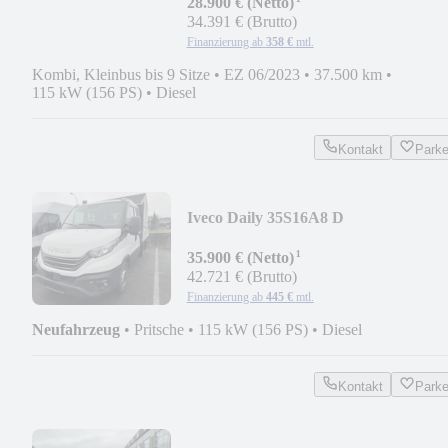
¹
28.900 € (Netto)
34.391 € (Brutto)
Finanzierung ab
358 €
mtl.
Kombi, Kleinbus bis 9 Sitze
•
EZ 06/2023
•
37.500 km
•
115 kW (156 PS)
•
Diesel
Kontakt
Park
Iveco Daily 35S16A8 D
¹
35.900 € (Netto)
42.721 € (Brutto)
Finanzierung ab
445 €
mtl.
Neufahrzeug
•
Pritsche
•
115 kW (156 PS)
•
Diesel
Kontakt
Park