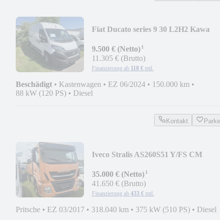
Fiat Ducato series 9 30 L2H2 Kawa
verblecht 120 MJT
¹
9.500 € (Netto)
11.305 € (Brutto)
Finanzierung ab
118 €
mtl.
Beschädigt
•
Kastenwagen
•
EZ 06/2024
•
150.000 km
•
88 kW (120 PS)
•
Diesel
Kontakt
Park
Iveco Stralis AS260S51 Y/FS CM
¹
35.000 € (Netto)
41.650 € (Brutto)
Finanzierung ab
433 €
mtl.
Pritsche
•
EZ 03/2017
•
318.040 km
•
375 kW (510 PS)
•
Diesel