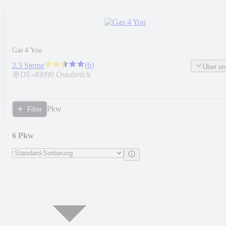
Gas 4 You
(
6
)
2.3 Sterne
Über un
DE-
49090
Osnabrück
Pkw
Filter
6 Pkw