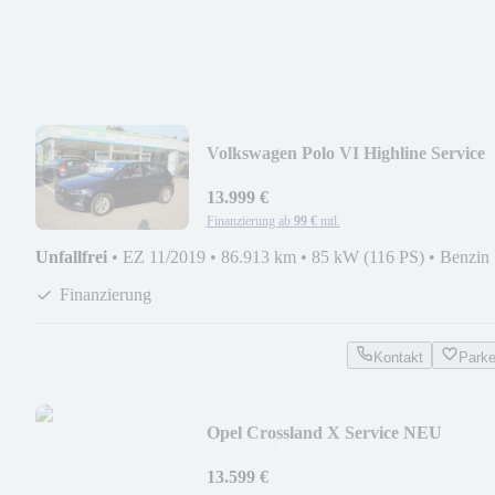
Volkswagen Polo VI Highline Service
Neu HU Neu
13.999 €
Finanzierung ab
99 €
mtl.
Unfallfrei
•
EZ 11/2019
•
86.913 km
•
85 kW (116 PS)
•
Benzin
Finanzierung
Kontakt
Park
Opel Crossland X Service NEU
Automatik
13.599 €