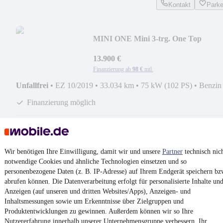
Kontakt
Park
MINI ONE Mini 3-trg. One Top
Fahrzeug
13.900 €
Finanzierung ab
98 €
mtl.
Unfallfrei
•
EZ 10/2019
•
33.034 km
•
75 kW (102 PS)
•
Benzin
Finanzierung möglich
Kontakt
Park
¹
MwSt. ausweisbar
Wir benötigen Ihre Einwilligung, damit wir und unsere
Partner
technisch nic
notwendige Cookies und ähnliche Technologien einsetzen und so
personenbezogene Daten (z. B. IP-Adresse) auf Ihrem Endgerät speichern bz
abrufen können. Die Datenverarbeitung erfolgt für personalisierte Inhalte un
Anzeigen (auf unseren und dritten Websites/Apps), Anzeigen- und
Inhaltsmessungen sowie um Erkenntnisse über Zielgruppen und
4.6 Sterne
Produktentwicklungen zu gewinnen. Außerdem können wir so Ihre
App installieren
Nutze mobile.de schnell und einfach
Nutzererfahrung innerhalb
unserer Unternehmensgruppe
verbessern, Ihr