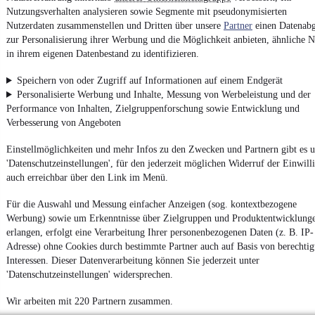
Nutzungsverhalten analysieren sowie Segmente mit pseudonymisierten
Nutzerdaten zusammenstellen und Dritten über unsere
Partner
einen Datenabg
zur Personalisierung ihrer Werbung und die Möglichkeit anbieten, ähnliche N
Impressum
in ihrem eigenen Datenbestand zu identifizieren.
AGB
Speichern von oder Zugriff auf Informationen auf einem Endgerät
Vertrag widerrufen
Personalisierte Werbung und Inhalte, Messung von Werbeleistung und der
Datenschutz
Performance von Inhalten, Zielgruppenforschung sowie Entwicklung und
Verbesserung von Angeboten
Datenschutzeinstellungen
Erklärung zur Barrierefreiheit
Einstellmöglichkeiten und mehr Infos zu den Zwecken und Partnern gibt es u
'Datenschutzeinstellungen', für den jederzeit möglichen Widerruf der Einwill
Report Security Vulnerability (English)
auch erreichbar über den Link im Menü.
Powered by
Für die Auswahl und Messung einfacher Anzeigen (sog. kontextbezogene
Werbung) sowie um Erkenntnisse über Zielgruppen und Produktentwicklung
erlangen, erfolgt eine Verarbeitung Ihrer personenbezogenen Daten (z. B. IP-
Adresse) ohne Cookies durch bestimmte Partner auch auf Basis von berechtig
Weitere Fahrzeuge gibt es auf mobile.de, dem Marktplatz für
Autos
und
Motorräder
Interessen. Dieser Datenverarbeitung können Sie jederzeit unter
'Datenschutzeinstellungen' widersprechen.
Wir arbeiten mit 220 Partnern zusammen.