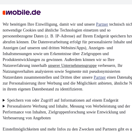
Wir benötigen Ihre Einwilligung, damit wir und unsere
Partner
technisch nic
notwendige Cookies und ähnliche Technologien einsetzen und so
personenbezogene Daten (z. B. IP-Adresse) auf Ihrem Endgerät speichern bz
Keine Inserate gefunden
abrufen können. Die Datenverarbeitung erfolgt für personalisierte Inhalte un
Anzeigen (auf unseren und dritten Websites/Apps), Anzeigen- und
Inhaltsmessungen sowie um Erkenntnisse über Zielgruppen und
Produktentwicklungen zu gewinnen. Außerdem können wir so Ihre
¹
MwSt. ausweisbar
Nutzererfahrung innerhalb
unserer Unternehmensgruppe
verbessern, Ihr
Nutzungsverhalten analysieren sowie Segmente mit pseudonymisierten
Nutzerdaten zusammenstellen und Dritten über unsere
Partner
einen Datenabg
zur Personalisierung ihrer Werbung und die Möglichkeit anbieten, ähnliche N
in ihrem eigenen Datenbestand zu identifizieren.
4.6 Sterne
App installieren
Speichern von oder Zugriff auf Informationen auf einem Endgerät
Nutze mobile.de schnell und einfach
Personalisierte Werbung und Inhalte, Messung von Werbeleistung und der
Performance von Inhalten, Zielgruppenforschung sowie Entwicklung und
Verbesserung von Angeboten
Impressum
Einstellmöglichkeiten und mehr Infos zu den Zwecken und Partnern gibt es u
AGB