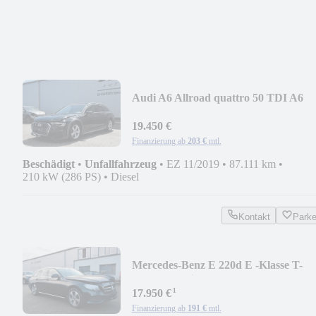
Audi A6 Allroad quattro 50 TDI A6
LED, Kamera, AHK
19.450 €
Finanzierung ab
203 €
mtl.
Beschädigt
•
Unfallfahrzeug
•
EZ 11/2019
•
87.111 km
•
210 kW (286 PS)
•
Diesel
Kontakt
Park
Mercedes-Benz E 220d E -Klasse T-
Modell, Navi, Led, Kamera
¹
17.950 €
Finanzierung ab
191 €
mtl.