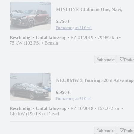
MINI ONE Clubman One, Navi,
Tempomat
5.750 €
Finanzierung ab
61 €
mtl.
Beschädigt
•
Unfallfahrzeug
•
EZ 01/2019
•
79.989 km
•
75 kW (102 PS)
•
Benzin
Kontakt
Park
NEU
BMW 3 Touring 320 d Advantag
Automatik, Navi
6.950 €
Finanzierung ab
74 €
mtl.
Beschädigt
•
Unfallfahrzeug
•
EZ 10/2018
•
158.272 km
•
140 kW (190 PS)
•
Diesel
Kontakt
Park