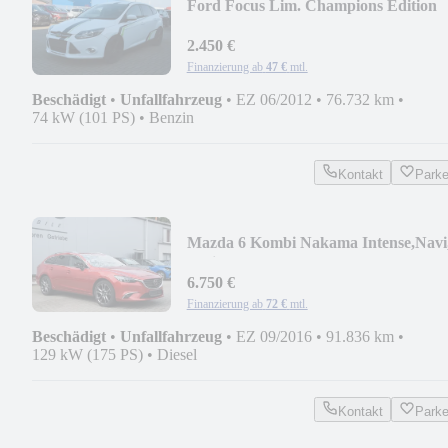
Ford Focus Lim. Champions Edition
2.450 €
Finanzierung ab
47 €
mtl.
Beschädigt
•
Unfallfahrzeug
•
EZ 06/2012
•
76.732 km
•
74 kW (101 PS)
•
Benzin
Kontakt
Park
Mazda 6 Kombi Nakama Intense,Navi
Schiebedach, Kamera
6.750 €
Finanzierung ab
72 €
mtl.
Beschädigt
•
Unfallfahrzeug
•
EZ 09/2016
•
91.836 km
•
129 kW (175 PS)
•
Diesel
Kontakt
Park