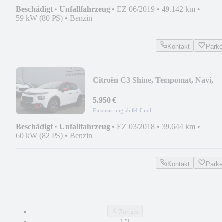
Beschädigt
•
Unfallfahrzeug
•
EZ 06/2019
•
49.142 km
•
59 kW (80 PS)
•
Benzin
Kontakt
Park
Citroën C3 Shine, Tempomat, Navi,
Kamera, Keyless
5.950 €
Finanzierung ab
64 €
mtl.
Beschädigt
•
Unfallfahrzeug
•
EZ 03/2018
•
39.644 km
•
60 kW (82 PS)
•
Benzin
Kontakt
Park
Zurück
1/2