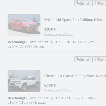
Kontakt
Park
Mitsubishi Space Star Edition, Klima,
Tempomat
3.950 €
Finanzierung ab
42 €
mtl.
Beschädigt
•
Unfallfahrzeug
•
EZ 06/2019
•
74.488 km
•
52 kW (71 PS)
•
Benzin
Kontakt
Park
Citroën C4 Cactus Shine, Navi, Kame
Klima, Tempomat
6.750 €
Finanzierung ab
72 €
mtl.
Beschädigt
•
Unfallfahrzeug
•
EZ 11/2019
•
57.138 km
•
81 kW (110 PS)
•
Benzin