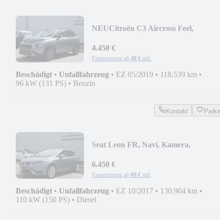
NEU
Citroën C3 Aircross Feel,
Tempomat, Klima, LED
4.450 €
Finanzierung ab
48 €
mtl.
Beschädigt
•
Unfallfahrzeug
•
EZ 05/2019
•
118.539 km
•
96 kW (131 PS)
•
Benzin
Kontakt
Park
Seat Leon FR, Navi, Kamera,
Tempomat, AHK
6.450 €
Finanzierung ab
69 €
mtl.
Beschädigt
•
Unfallfahrzeug
•
EZ 10/2017
•
130.904 km
•
110 kW (150 PS)
•
Diesel