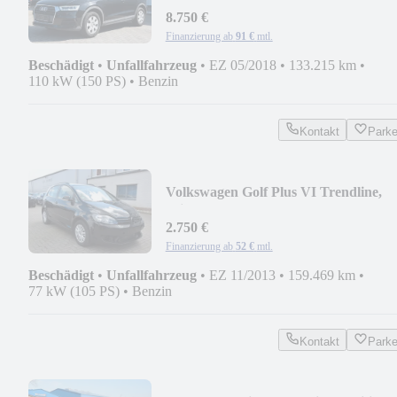
8.750 €
Finanzierung ab
91 €
mtl.
Beschädigt
•
Unfallfahrzeug
•
EZ 05/2018
•
133.215 km
•
110 kW (150 PS)
•
Benzin
Kontakt
Park
Volkswagen Golf Plus VI Trendline,
Klima, Tempomat
2.750 €
Finanzierung ab
52 €
mtl.
Beschädigt
•
Unfallfahrzeug
•
EZ 11/2013
•
159.469 km
•
77 kW (105 PS)
•
Benzin
Kontakt
Park