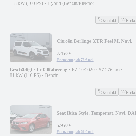
118 kW (160 PS)
•
Hybrid (Benzin/Elektro)
Kontakt
Park
Citroën Berlingo XTR Feel M, Navi,
Tempomat, LED
7.450 €
Finanzierung ab
78 €
mtl.
Beschädigt
•
Unfallfahrzeug
•
EZ 10/2020
•
57.276 km
•
81 kW (110 PS)
•
Benzin
Kontakt
Park
Seat Ibiza Style, Tempomat, Navi, DA
5.950 €
Finanzierung ab
64 €
mtl.