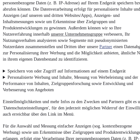
personenbezogene Daten (z. B. IP-Adresse) auf Ihrem Endgerät speichern bz
Erklärung zur Barrierefreiheit
abrufen können. Die Datenverarbeitung erfolgt für personalisierte Inhalte un
Report Security Vulnerability (English)
Anzeigen (auf unseren und dritten Websites/Apps), Anzeigen- und
Inhaltsmessungen sowie um Erkenntnisse über Zielgruppen und
Produktentwicklungen zu gewinnen. Außerdem können wir so Ihre
Powered by
Nutzererfahrung innerhalb
unserer Unternehmensgruppe
verbessern, Ihr
Nutzungsverhalten analysieren sowie Segmente mit pseudonymisierten
Nutzerdaten zusammenstellen und Dritten über unsere
Partner
einen Datenabg
Weitere Fahrzeuge gibt es auf mobile.de, dem Marktplatz für
zur Personalisierung ihrer Werbung und die Möglichkeit anbieten, ähnliche N
Autos
und
Motorräder
in ihrem eigenen Datenbestand zu identifizieren.
Speichern von oder Zugriff auf Informationen auf einem Endgerät
Personalisierte Werbung und Inhalte, Messung von Werbeleistung und der
Performance von Inhalten, Zielgruppenforschung sowie Entwicklung und
Verbesserung von Angeboten
Einstellmöglichkeiten und mehr Infos zu den Zwecken und Partnern gibt es u
'Datenschutzeinstellungen', für den jederzeit möglichen Widerruf der Einwill
auch erreichbar über den Link im Menü.
Für die Auswahl und Messung einfacher Anzeigen (sog. kontextbezogene
Werbung) sowie um Erkenntnisse über Zielgruppen und Produktentwicklung
erlangen, erfolgt eine Verarbeitung Ihrer personenbezogenen Daten (z. B. IP-