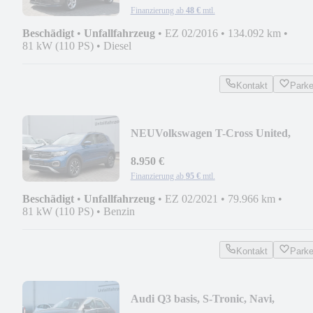
Finanzierung ab
48 €
mtl.
Beschädigt
•
Unfallfahrzeug
•
EZ 02/2016
•
134.092 km
•
81 kW (110 PS)
•
Diesel
Kontakt
Park
NEU
Volkswagen T-Cross United,
Tempomat, AHK
8.950 €
Finanzierung ab
95 €
mtl.
Beschädigt
•
Unfallfahrzeug
•
EZ 02/2021
•
79.966 km
•
81 kW (110 PS)
•
Benzin
Kontakt
Park
Audi Q3 basis, S-Tronic, Navi,
Tempomat, AHK