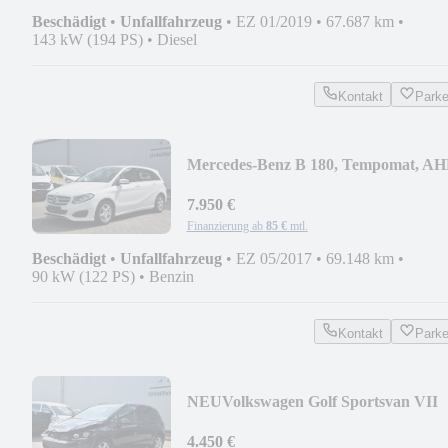
Beschädigt
•
Unfallfahrzeug
•
EZ 01/2019
•
67.687 km
•
143 kW (194 PS)
•
Diesel
Kontakt
Park
Mercedes-Benz B 180, Tempomat, A
7.950 €
Finanzierung ab
85 €
mtl.
Beschädigt
•
Unfallfahrzeug
•
EZ 05/2017
•
69.148 km
•
90 kW (122 PS)
•
Benzin
Kontakt
Park
NEU
Volkswagen Golf Sportsvan VII
Lounge BMT/Start-Stopp, DSG
4.450 €