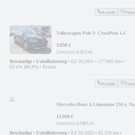
Kontakt
Park
Volkswagen Polo V CrossPolo 1.4
Klima,
3.950 €
Finanzierung ab
42 €
mtl.
Beschädigt
•
Unfallfahrzeug
•
EZ 05/2011
•
177.605 km
•
63 kW (86 PS)
•
Benzin
Kontakt
Park
Mercedes-Benz A Limousine 250 e, Na
LED, Pano, Kamera
13.950 €
Finanzierung ab
148 €
mtl.
Beschädigt
•
Unfallfahrzeug
•
EZ 02/2022
•
61.310 km
•