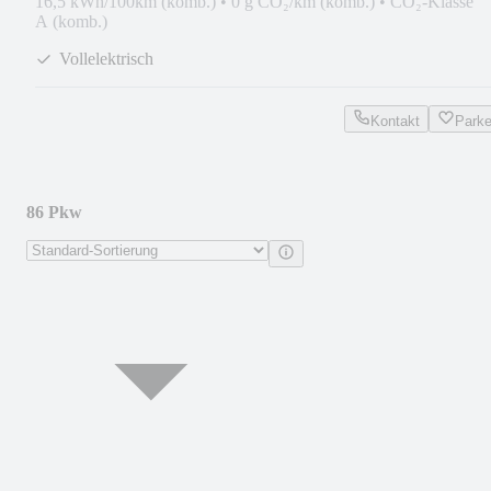
16,5 kWh/100km (komb.)
•
0 g CO₂/km (komb.)
•
CO₂-Klasse
A (komb.)
Vollelektrisch
Kontakt
Park
86 Pkw