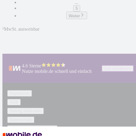
...
5
Weiter
¹
MwSt. ausweisbar
4.6 Sterne
App installieren
Nutze mobile.de schnell und einfach
Impressum
AGB
Vertrag widerrufen
Datenschutz
Datenschutzeinstellungen