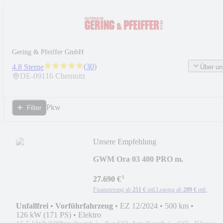
Gering & Pfeiffer GmbH
(
30
)
4.8 Sterne
Über un
DE-
09116
Chemnitz
Pkw
Filter
Unsere Empfehlung
GWM Ora 03 400 PRO m.
Wärmepumpen-Fkt./126 kW
¹
27.690 €
Finanzierung ab
251 €
mtl.
Leasing ab
289 €
mtl.
Unfallfrei
•
Vorführfahrzeug
•
EZ 12/2024
•
500 km
•
126 kW (171 PS)
•
Elektro