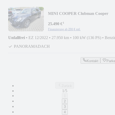
MINI COOPER Clubman Cooper
MINI Yours Trim
¹
25.490 €
Finanzierung ab
231 €
mtl.
Unfallfrei
•
EZ 12/2022
•
27.950 km
•
100 kW (136 PS)
•
Benzi
PANORAMADACH
Kontakt
Park
Zurück
1/5
1
2
3
4