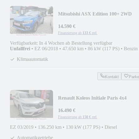
Mitsubishi ASX Edition 100+ 2WD
14.590 €
Finanzierung ab
133 €
mtl.
Verfügbarkeit: In 4 Wochen ab Bestellung verfügbar
Unfallfrei
•
EZ 06/2018
•
47.650 km
•
86 kW (117 PS)
•
Benzin
Klimaautomatik
Kontakt
Park
Renault Koleos Initiale Paris 4x4
16.490 €
Finanzierung ab
150 €
mtl.
EZ 03/2019
•
136.250 km
•
130 kW (177 PS)
•
Diesel
Automatikgetriebe