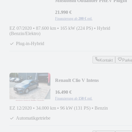
Mitsubishi Outlander PHEV PlugIn
Hybrid Spirit
21.990 €
Finanzierung ab
200 €
mtl.
EZ 07/2020
•
87.600 km
•
165 kW (224 PS)
•
Hybrid
(Benzin/Elektro)
Plug-in-Hybrid
Kontakt
Park
Renault Clio V Intens
16.490 €
Finanzierung ab
150 €
mtl.
EZ 12/2020
•
34.000 km
•
96 kW (131 PS)
•
Benzin
Automatikgetriebe