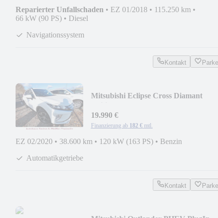
Reparierter Unfallschaden
•
EZ 01/2018
•
115.250 km
•
66 kW (90 PS)
•
Diesel
Navigationssystem
Kontakt
Park
Mitsubishi Eclipse Cross Diamant
Edition AT 2WD
19.990 €
Finanzierung ab
182 €
mtl.
EZ 02/2020
•
38.600 km
•
120 kW (163 PS)
•
Benzin
Automatikgetriebe
Kontakt
Park