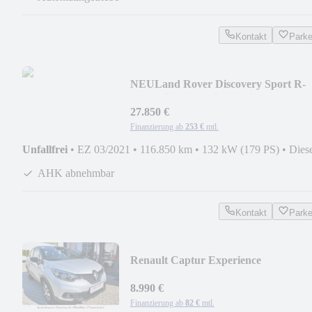
Kontakt
Park
NEU
Land Rover Discovery Sport R-
Dynamic AWD Mildhybrid KOMMIS
27.850 €
Finanzierung ab
253 €
mtl.
Unfallfrei
•
EZ 03/2021
•
116.850 km
•
132 kW (179 PS)
•
Dies
AHK abnehmbar
Kontakt
Park
Renault Captur Experience
8.990 €
Finanzierung ab
82 €
mtl.