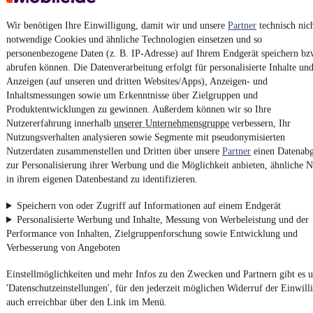
Erklärung zur Barrierefreiheit
Report Security Vulnerability (English)
Wir benötigen Ihre Einwilligung, damit wir und unsere
Partner
technisch nic
notwendige Cookies und ähnliche Technologien einsetzen und so
personenbezogene Daten (z. B. IP-Adresse) auf Ihrem Endgerät speichern bz
Powered by
abrufen können. Die Datenverarbeitung erfolgt für personalisierte Inhalte un
Anzeigen (auf unseren und dritten Websites/Apps), Anzeigen- und
Inhaltsmessungen sowie um Erkenntnisse über Zielgruppen und
Von
Auto verkaufen
über
E-Bikes
und
Gebrauchtwagen
:
Produktentwicklungen zu gewinnen. Außerdem können wir so Ihre
Besuche
mobile.de
Nutzererfahrung innerhalb
unserer Unternehmensgruppe
verbessern, Ihr
Nutzungsverhalten analysieren sowie Segmente mit pseudonymisierten
Nutzerdaten zusammenstellen und Dritten über unsere
Partner
einen Datenabg
zur Personalisierung ihrer Werbung und die Möglichkeit anbieten, ähnliche N
in ihrem eigenen Datenbestand zu identifizieren.
Speichern von oder Zugriff auf Informationen auf einem Endgerät
Personalisierte Werbung und Inhalte, Messung von Werbeleistung und der
Performance von Inhalten, Zielgruppenforschung sowie Entwicklung und
Verbesserung von Angeboten
Einstellmöglichkeiten und mehr Infos zu den Zwecken und Partnern gibt es u
'Datenschutzeinstellungen', für den jederzeit möglichen Widerruf der Einwill
auch erreichbar über den Link im Menü.