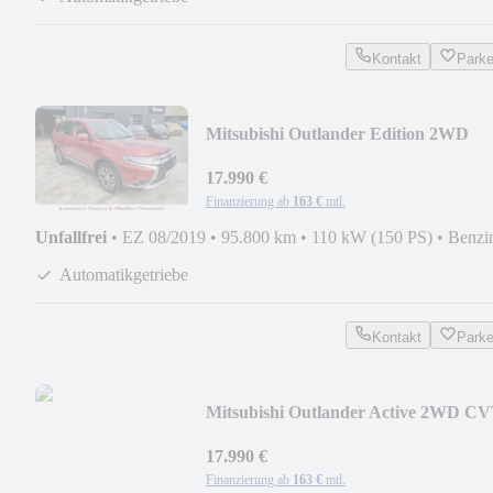
Kontakt
Park
Mitsubishi Outlander Edition 2WD
CVT
17.990 €
Finanzierung ab
163 €
mtl.
Unfallfrei
•
EZ 08/2019
•
95.800 km
•
110 kW (150 PS)
•
Benzi
Automatikgetriebe
Kontakt
Park
Mitsubishi Outlander Active 2WD C
17.990 €
Finanzierung ab
163 €
mtl.