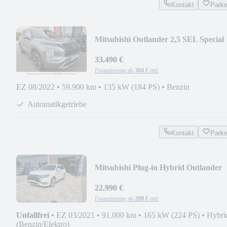
Kontakt
Park
Mitsubishi Outlander 2,5 SEL Special
Edition US-IMPORT
33.490 €
Finanzierung ab
304 €
mtl.
EZ 08/2022
•
59.900 km
•
135 kW (184 PS)
•
Benzin
Automatikgetriebe
Kontakt
Park
Mitsubishi Plug-in Hybrid Outlander
22.990 €
Finanzierung ab
209 €
mtl.
Unfallfrei
•
EZ 03/2021
•
91.000 km
•
165 kW (224 PS)
•
Hybri
(Benzin/Elektro)