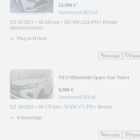
¹
24.990 €
Finanzierung ab
227 €
mtl.
EZ 02/2021
•
68.920 km
•
165 kW (224 PS)
•
Hybrid
(Benzin/Elektro)
Plug-in-Hybrid
Kontakt
Park
NEU
Mitsubishi Space Star Select
9.990 €
Finanzierung ab
91 €
mtl.
EZ 10/2022
•
59.170 km
•
52 kW (71 PS)
•
Benzin
Klimaanlage
Kontakt
Park