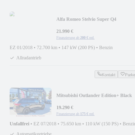
Alfa Romeo Stelvio Super Q4
21.990 €
Finanzierung ab
200 €
mtl.
EZ 01/2018
•
72.700 km
•
147 kW (200 PS)
•
Benzin
Allradantrieb
Kontakt
Park
Mitsubishi Outlander Edition+ Black
2WD 7 Sitze
19.290 €
Finanzierung ab
175 €
mtl.
Unfallfrei
•
EZ 07/2018
•
75.650 km
•
110 kW (150 PS)
•
Benzi
Automatikgetriebe