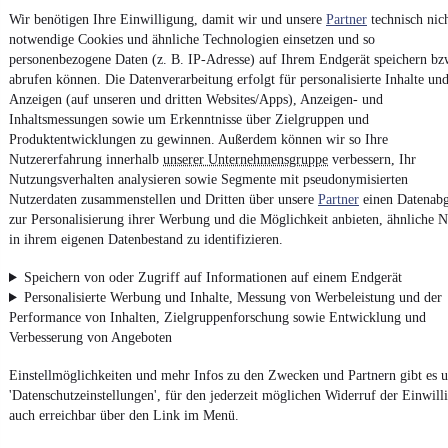
Kontakt
Park
Wir benötigen Ihre Einwilligung, damit wir und unsere
Partner
technisch nic
¹
MwSt. ausweisbar
notwendige Cookies und ähnliche Technologien einsetzen und so
personenbezogene Daten (z. B. IP-Adresse) auf Ihrem Endgerät speichern bz
abrufen können. Die Datenverarbeitung erfolgt für personalisierte Inhalte un
Anzeigen (auf unseren und dritten Websites/Apps), Anzeigen- und
Inhaltsmessungen sowie um Erkenntnisse über Zielgruppen und
Produktentwicklungen zu gewinnen. Außerdem können wir so Ihre
4.6 Sterne
Nutzererfahrung innerhalb
unserer Unternehmensgruppe
verbessern, Ihr
App installieren
Nutze mobile.de schnell und einfach
Nutzungsverhalten analysieren sowie Segmente mit pseudonymisierten
Nutzerdaten zusammenstellen und Dritten über unsere
Partner
einen Datenabg
zur Personalisierung ihrer Werbung und die Möglichkeit anbieten, ähnliche N
in ihrem eigenen Datenbestand zu identifizieren.
Impressum
Speichern von oder Zugriff auf Informationen auf einem Endgerät
AGB
Personalisierte Werbung und Inhalte, Messung von Werbeleistung und der
Vertrag widerrufen
Performance von Inhalten, Zielgruppenforschung sowie Entwicklung und
Datenschutz
Verbesserung von Angeboten
Datenschutzeinstellungen
Einstellmöglichkeiten und mehr Infos zu den Zwecken und Partnern gibt es u
Erklärung zur Barrierefreiheit
'Datenschutzeinstellungen', für den jederzeit möglichen Widerruf der Einwill
auch erreichbar über den Link im Menü.
Report Security Vulnerability (English)