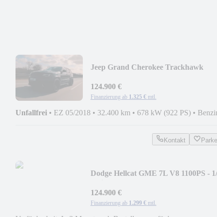
Jeep Grand Cherokee Trackhawk
922PS Sondermodell
124.900 €
Finanzierung ab
1.325 €
mtl.
Unfallfrei
•
EZ 05/2018
•
32.400 km
•
678 kW (922 PS)
•
Benzi
Kontakt
Park
Dodge Hellcat GME 7L V8 1100PS - 1
Meile Monster
124.900 €
Finanzierung ab
1.299 €
mtl.