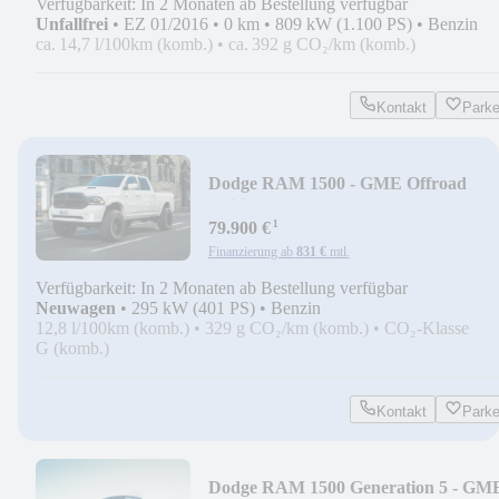
Verfügbarkeit: In 2 Monaten ab Bestellung verfügbar
Unfallfrei
•
EZ 01/2016
•
0 km
•
809 kW (1.100 PS)
•
Benzin
ca. 14,7 l/100km (komb.)
•
ca. 392 g CO₂/km (komb.)
Kontakt
Park
Dodge RAM 1500 - GME Offroad
Edition
¹
79.900 €
Finanzierung ab
831 €
mtl.
Verfügbarkeit: In 2 Monaten ab Bestellung verfügbar
Neuwagen
•
295 kW (401 PS)
•
Benzin
12,8 l/100km (komb.)
•
329 g CO₂/km (komb.)
•
CO₂-Klasse
G (komb.)
Kontakt
Park
Dodge RAM 1500 Generation 5 - GM