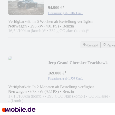
Offroad Edition
¹
94.900 €
Finanzierung ab
1.007 €
mtl.
Verfügbarkeit: In 6 Wochen ab Bestellung verfügbar
Neuwagen
•
295 kW (401 PS)
•
Benzin
16,5 l/100km (komb.)*
•
332 g CO₂/km (komb.)*
Kontakt
Park
Jeep Grand Cherokee Trackhawk
922PS Widebody
¹
169.000 €
Finanzierung ab
1.757 €
mtl.
Verfügbarkeit: In 2 Monaten ab Bestellung verfügbar
Neuwagen
•
678 kW (922 PS)
•
Benzin
17,1 l/100km (komb.)
•
395 g CO₂/km (komb.)
•
CO₂-Klasse -
- (komb.)