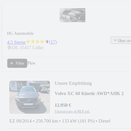
HG Automobile
Über un
(
17
)
4.5 Sterne
DE-
35457
Lollar
Pkw
Filter
Unsere Empfehlung
Volvo XC 60 Kinetic AWD*AHK 2
to*Aut*gepflegt*ZR Neu*
12.950 €
Finanzierung ab
92 €
mtl.
EZ 09/2014
•
250.700 km
•
133 kW (181 PS)
•
Diesel