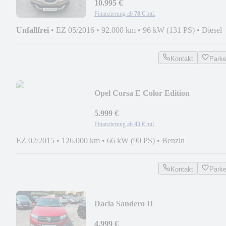
10.995 €
Finanzierung ab
78 €
mtl.
Unfallfrei
•
EZ 05/2016
•
92.000 km
•
96 kW (131 PS)
•
Diesel
Kontakt
Park
Opel Corsa E Color Edition
*RFK*LKHZ*SHZ*Xenon*2.Hd*
5.999 €
Finanzierung ab
43 €
mtl.
EZ 02/2015
•
126.000 km
•
66 kW (90 PS)
•
Benzin
Kontakt
Park
Dacia Sandero II
Stepway*1.Hd*AHK*Sonderpreis*
4.999 €