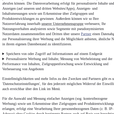
abrufen können. Die Datenverarbeitung erfolgt für personalisierte Inhalte un
4.6 Sterne
App installieren
Anzeigen (auf unseren und dritten Websites/Apps), Anzeigen- und
Nutze mobile.de schnell und einfach
Inhaltsmessungen sowie um Erkenntnisse über Zielgruppen und
Produktentwicklungen zu gewinnen. Außerdem können wir so Ihre
Nutzererfahrung innerhalb
unserer Unternehmensgruppe
verbessern, Ihr
Nutzungsverhalten analysieren sowie Segmente mit pseudonymisierten
Impressum
Nutzerdaten zusammenstellen und Dritten über unsere
Partner
einen Datenabg
AGB
zur Personalisierung ihrer Werbung und die Möglichkeit anbieten, ähnliche N
Vertrag widerrufen
in ihrem eigenen Datenbestand zu identifizieren.
Datenschutz
Speichern von oder Zugriff auf Informationen auf einem Endgerät
Datenschutzeinstellungen
Personalisierte Werbung und Inhalte, Messung von Werbeleistung und der
Performance von Inhalten, Zielgruppenforschung sowie Entwicklung und
Erklärung zur Barrierefreiheit
Verbesserung von Angeboten
Report Security Vulnerability (English)
Einstellmöglichkeiten und mehr Infos zu den Zwecken und Partnern gibt es u
'Datenschutzeinstellungen', für den jederzeit möglichen Widerruf der Einwill
Powered by
auch erreichbar über den Link im Menü.
Für die Auswahl und Messung einfacher Anzeigen (sog. kontextbezogene
Ob
Neuwagen
,
Gebrauchtwagen
oder
Leasing-Angebote
: Alle
Werbung) sowie um Erkenntnisse über Zielgruppen und Produktentwicklung
Fahrzeuge gibt es bei mobile.de
erlangen, erfolgt eine Verarbeitung Ihrer personenbezogenen Daten (z. B. IP-
Adresse) ohne Cookies durch bestimmte Partner auch auf Basis von berechtig