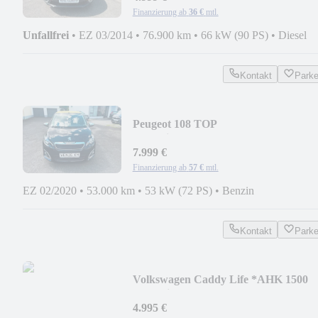
Finanzierung ab
36 €
mtl.
Unfallfrei
•
EZ 03/2014
•
76.900 km
•
66 kW (90 PS)
•
Diesel
Kontakt
Park
Peugeot 108 TOP
Collection*Faltdach*SHZ*gepflegt*
7.999 €
Finanzierung ab
57 €
mtl.
EZ 02/2020
•
53.000 km
•
53 kW (72 PS)
•
Benzin
Kontakt
Park
Volkswagen Caddy Life *AHK 1500
KG*Klimaaut*gepflegt*
4.995 €