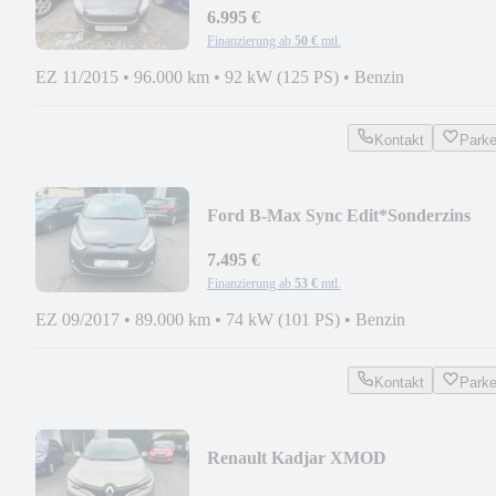
6.995 €
Finanzierung ab
50 €
mtl.
EZ 11/2015
•
96.000 km
•
92 kW (125 PS)
•
Benzin
Kontakt
Park
Ford B-Max Sync Edit*Sonderzins
2,99%*p.M.ab 45,04 €
7.495 €
Finanzierung ab
53 €
mtl.
EZ 09/2017
•
89.000 km
•
74 kW (101 PS)
•
Benzin
Kontakt
Park
Renault Kadjar XMOD
4x4*1.Hd*AHK*scheckheft*