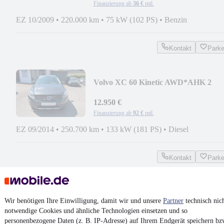
Finanzierung ab
36 €
mtl.
EZ 10/2009
•
220.000 km
•
75 kW (102 PS)
•
Benzin
Kontakt
Park
Volvo XC 60 Kinetic AWD*AHK 2
to*Aut*gepflegt*ZR Neu*
12.950 €
Finanzierung ab
92 €
mtl.
EZ 09/2014
•
250.700 km
•
133 kW (181 PS)
•
Diesel
Kontakt
Park
¹
MwSt. ausweisbar
Wir benötigen Ihre Einwilligung, damit wir und unsere
Partner
technisch nic
notwendige Cookies und ähnliche Technologien einsetzen und so
personenbezogene Daten (z. B. IP-Adresse) auf Ihrem Endgerät speichern bz