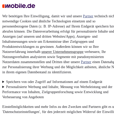
Finanzierung ab
46 €
mtl.
Beschädigt
•
Kastenwagen lang
•
EZ 07/2016
•
108.000 km
•
73 kW (99 PS)
•
Diesel
Wir benötigen Ihre Einwilligung, damit wir und unsere
Partner
technisch nic
notwendige Cookies und ähnliche Technologien einsetzen und so
personenbezogene Daten (z. B. IP-Adresse) auf Ihrem Endgerät speichern bz
Kontakt
Park
abrufen können. Die Datenverarbeitung erfolgt für personalisierte Inhalte un
Anzeigen (auf unseren und dritten Websites/Apps), Anzeigen- und
¹
MwSt. ausweisbar
Inhaltsmessungen sowie um Erkenntnisse über Zielgruppen und
Produktentwicklungen zu gewinnen. Außerdem können wir so Ihre
Nutzererfahrung innerhalb
unserer Unternehmensgruppe
verbessern, Ihr
Nutzungsverhalten analysieren sowie Segmente mit pseudonymisierten
Nutzerdaten zusammenstellen und Dritten über unsere
Partner
einen Datenabg
zur Personalisierung ihrer Werbung und die Möglichkeit anbieten, ähnliche N
4.6 Sterne
App installieren
in ihrem eigenen Datenbestand zu identifizieren.
Nutze mobile.de schnell und einfach
Speichern von oder Zugriff auf Informationen auf einem Endgerät
Personalisierte Werbung und Inhalte, Messung von Werbeleistung und der
Performance von Inhalten, Zielgruppenforschung sowie Entwicklung und
Impressum
Verbesserung von Angeboten
AGB
Einstellmöglichkeiten und mehr Infos zu den Zwecken und Partnern gibt es u
Vertrag widerrufen
'Datenschutzeinstellungen', für den jederzeit möglichen Widerruf der Einwill