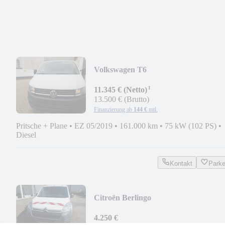
Volkswagen T6
¹
11.345 € (Netto)
13.500 € (Brutto)
Finanzierung ab
144 €
mtl.
Pritsche + Plane
•
EZ 05/2019
•
161.000 km
•
75 kW (102 PS)
•
Diesel
Kontakt
Park
Citroën Berlingo
4.250 €