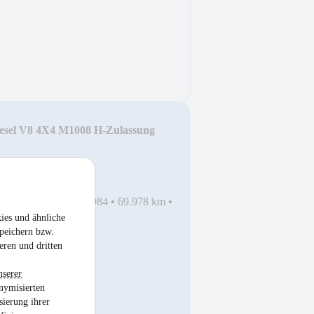
iesel V8 4X4 M1008 H-Zulassung
hrtauglich
•
EZ 02/1984
•
69.978 km
•
sel
ies und ähnliche
peichern bzw.
eren und dritten
nserer
nymisierten
sierung ihrer