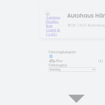
Autohaus Hän
DE-
73635
Rudersberg
Fahrzeugkategorie
Pkw
(
1
)
Fahrzeugtyp