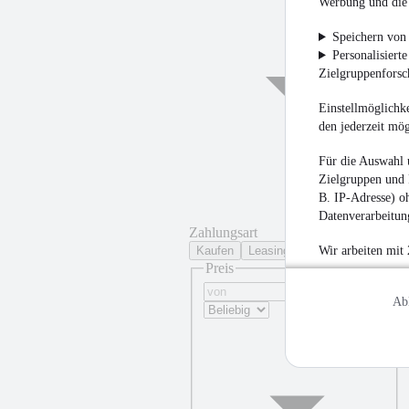
Werbung und die 
Speichern von 
Personalisiert
¹
Zielgruppenfors
Einstellmöglichke
den jederzeit mö
Für die Auswahl 
Zielgruppen und 
B. IP-Adresse) oh
Datenverarbeitung
Zahlungsart
Kaufen
Leasing
Wir arbeiten mit
Preis
Ab