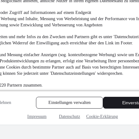
Möglichkeit anbieten, ähnliche Nutzer in ihrem eigenen Datenbestand zu identi
oder Zugriff auf Informationen auf einem Endgerät
e Werbung und Inhalte, Messung von Werbeleistung und der Performance von In
MwSt. ausweisbar
chung sowie Entwicklung und Verbesserung von Angeboten
iten und mehr Infos zu den Zwecken und Partnern gibt es unter 'Datenschutzein
glichen Widerruf der Einwilligung auch erreichbar über den Link im Footer.
und Messung einfacher Anzeigen (sog. kontextbezogene Werbung) sowie um Er
Produktentwicklungen zu erlangen, erfolgt eine Verarbeitung Ihrer personenbe
ne Cookies durch bestimmte Partner auch auf Basis von berechtigten Interesse
 können Sie jederzeit unter 'Datenschutzeinstellungen' widersprechen.
 220 Partnern zusammen.
lehnen
Einstellungen verwalten
Einvers
Impressum
Datenschutz
Cookie-Erklärung