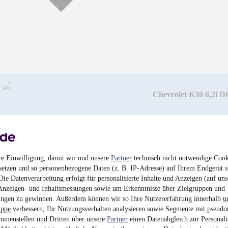
Chevrolet K30 6,2l D
15.900 €
Finanzierung ab
169 €
mtl.
Beschädigt
•
Nicht fa
114 kW (155 PS)
•
Die
re Einwilligung, damit wir und unsere
Partner
technisch nicht notwendige Cook
setzen und so personenbezogene Daten (z. B. IP-Adresse) auf Ihrem Endgerät s
ie Datenverarbeitung erfolgt für personalisierte Inhalte und Anzeigen (auf uns
Anzeigen- und Inhaltsmessungen sowie um Erkenntnisse über Zielgruppen und
ngen zu gewinnen. Außerdem können wir so Ihre Nutzererfahrung innerhalb
u
uppe
verbessern, Ihr Nutzungsverhalten analysieren sowie Segmente mit pseudo
mmenstellen und Dritten über unsere
Partner
einen Datenabgleich zur Personali