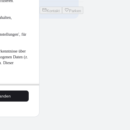
fizieren.
Kontakt
Parken
halten,
stellungen', für
kenntnisse über
zogenen Daten (z.
n. Dieser
tanden