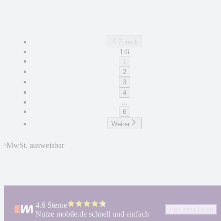
Zurück
1/6
1
2
3
4
...
6
Weiter
¹
MwSt. ausweisbar
4.6 Sterne
App installieren
Nutze mobile.de schnell und einfach