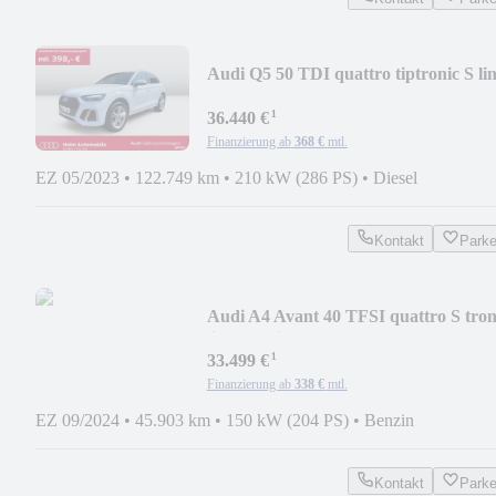
Audi Q5 50 TDI quattro tiptronic S li
AHK Cam
¹
36.440 €
Finanzierung ab
368 €
mtl.
EZ 05/2023
•
122.749 km
•
210 kW (286 PS)
•
Diesel
Kontakt
Park
Audi A4 Avant 40 TFSI quattro S tron
line Matrix
¹
33.499 €
Finanzierung ab
338 €
mtl.
EZ 09/2024
•
45.903 km
•
150 kW (204 PS)
•
Benzin
Kontakt
Park