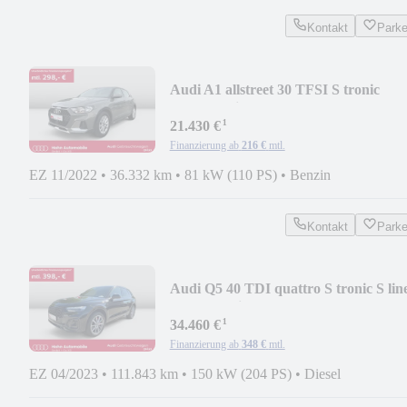
Kontakt
Park
Audi A1 allstreet 30 TFSI S tronic
CarPlay Einpark
¹
21.430 €
Finanzierung ab
216 €
mtl.
EZ 11/2022
•
36.332 km
•
81 kW (110 PS)
•
Benzin
Kontakt
Park
Audi Q5 40 TDI quattro S tronic S lin
HUD Matrix
¹
34.460 €
Finanzierung ab
348 €
mtl.
EZ 04/2023
•
111.843 km
•
150 kW (204 PS)
•
Diesel