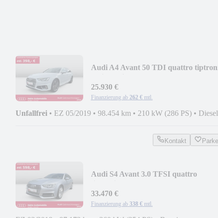
Audi A4 Avant 50 TDI quattro tiptron
design S line
25.930 €
Finanzierung ab
262 €
mtl.
Unfallfrei
•
EZ 05/2019
•
98.454 km
•
210 kW (286 PS)
•
Diesel
Kontakt
Park
Audi S4 Avant 3.0 TFSI quattro
tiptronic B&O Pano
33.470 €
Finanzierung ab
338 €
mtl.