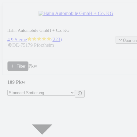
Hahn Automobile GmbH + Co. KG
(
223
)
4.9 Sterne
Über un
DE-
75179
Pforzheim
Pkw
Filter
109 Pkw