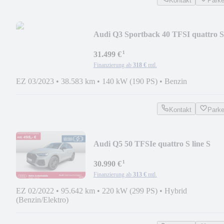
Kontakt
Park
Audi Q3 Sportback 40 TFSI quattro S
tronic LED Navi
¹
31.499 €
Finanzierung ab
318 €
mtl.
EZ 03/2023
•
38.583 km
•
140 kW (190 PS)
•
Benzin
Kontakt
Park
Audi Q5 50 TFSIe quattro S line S
tronic AHK Matrix
¹
30.990 €
Finanzierung ab
313 €
mtl.
EZ 02/2022
•
95.642 km
•
220 kW (299 PS)
•
Hybrid
(Benzin/Elektro)