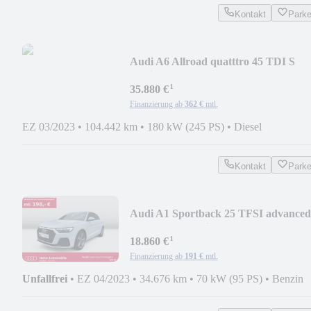
Kontakt
Park
Audi A6 Allroad quatttro 45 TDI S
tronic LED Cam
¹
35.880 €
Finanzierung ab
362 €
mtl.
EZ 03/2023
•
104.442 km
•
180 kW (245 PS)
•
Diesel
Kontakt
Park
Audi A1 Sportback 25 TFSI advanced
LED CarPlay Einpar
¹
18.860 €
Finanzierung ab
191 €
mtl.
Unfallfrei
•
EZ 04/2023
•
34.676 km
•
70 kW (95 PS)
•
Benzin