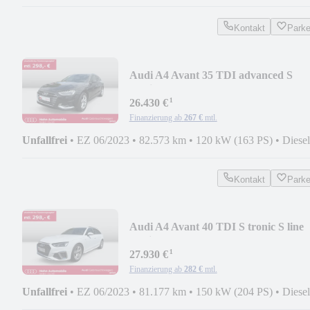
Kontakt
Park
Audi A4 Avant 35 TDI advanced S
tronic AHK LED
¹
26.430 €
Finanzierung ab
267 €
mtl.
Unfallfrei
•
EZ 06/2023
•
82.573 km
•
120 kW (163 PS)
•
Diesel
Kontakt
Park
Audi A4 Avant 40 TDI S tronic S line
Navi Cam
¹
27.930 €
Finanzierung ab
282 €
mtl.
Unfallfrei
•
EZ 06/2023
•
81.177 km
•
150 kW (204 PS)
•
Diesel