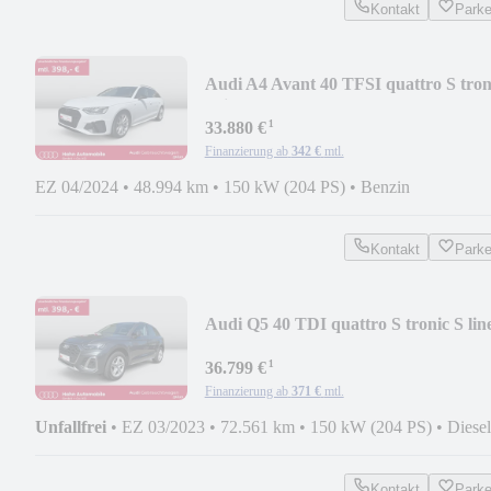
Kontakt
Park
Audi A4 Avant 40 TFSI quattro S tron
S line B&O Cam
¹
33.880 €
Finanzierung ab
342 €
mtl.
EZ 04/2024
•
48.994 km
•
150 kW (204 PS)
•
Benzin
Kontakt
Park
Audi Q5 40 TDI quattro S tronic S lin
B&O Pano
¹
36.799 €
Finanzierung ab
371 €
mtl.
Unfallfrei
•
EZ 03/2023
•
72.561 km
•
150 kW (204 PS)
•
Diesel
Kontakt
Park