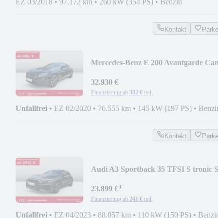
EZ 03/2018
•
97.172 km
•
260 kW (354 PS)
•
Benzin
Kontakt
Park
Mercedes-Benz E 200 Avantgarde Ca
LED Leder Navi AHK
32.930 €
Finanzierung ab
332 €
mtl.
Unfallfrei
•
EZ 02/2020
•
76.555 km
•
145 kW (197 PS)
•
Benzi
Kontakt
Park
Audi A3 Sportback 35 TFSI S tronic 
line Navi LED Ca
¹
23.899 €
Finanzierung ab
241 €
mtl.
Unfallfrei
•
EZ 04/2023
•
88.057 km
•
110 kW (150 PS)
•
Benzi