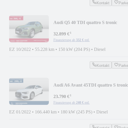
Kontakt
Park
Audi Q5 40 TDI quattro S tronic
advanced AHK LED
¹
32.899 €
Finanzierung ab
332 €
mtl.
EZ 10/2022
•
55.228 km
•
150 kW (204 PS)
•
Diesel
Kontakt
Park
Audi A6 Avant 45TDI quattro S troni
design B&O Matri
¹
23.790 €
Finanzierung ab
240 €
mtl.
EZ 01/2022
•
166.440 km
•
180 kW (245 PS)
•
Diesel