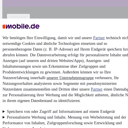
Impressum
AGB
Vertrag widerrufen
Wir benötigen Ihre Einwilligung, damit wir und unsere
Partner
technisch nic
Datenschutz
notwendige Cookies und ähnliche Technologien einsetzen und so
personenbezogene Daten (z. B. IP-Adresse) auf Ihrem Endgerät speichern bz
Datenschutzeinstellungen
abrufen können. Die Datenverarbeitung erfolgt für personalisierte Inhalte un
Erklärung zur Barrierefreiheit
Anzeigen (auf unseren und dritten Websites/Apps), Anzeigen- und
Inhaltsmessungen sowie um Erkenntnisse über Zielgruppen und
Report Security Vulnerability (English)
Produktentwicklungen zu gewinnen. Außerdem können wir so Ihre
Nutzererfahrung innerhalb
unserer Unternehmensgruppe
verbessern, Ihr
Powered by
Nutzungsverhalten analysieren sowie Segmente mit pseudonymisierten
Nutzerdaten zusammenstellen und Dritten über unsere
Partner
einen Datenabg
zur Personalisierung ihrer Werbung und die Möglichkeit anbieten, ähnliche N
Ob
Neuwagen
,
Gebrauchtwagen
oder
Leasing-Angebote
: Alle
in ihrem eigenen Datenbestand zu identifizieren.
Fahrzeuge gibt es bei mobile.de
Speichern von oder Zugriff auf Informationen auf einem Endgerät
Personalisierte Werbung und Inhalte, Messung von Werbeleistung und der
Performance von Inhalten, Zielgruppenforschung sowie Entwicklung und