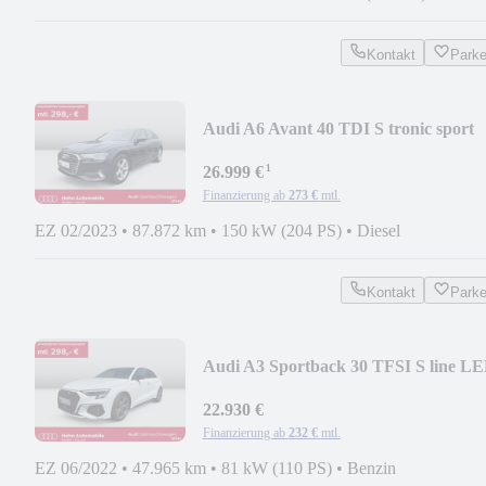
Kontakt
Park
Audi A6 Avant 40 TDI S tronic sport
AHK HUD Pano Cam
¹
26.999 €
Finanzierung ab
273 €
mtl.
EZ 02/2023
•
87.872 km
•
150 kW (204 PS)
•
Diesel
Kontakt
Park
Audi A3 Sportback 30 TFSI S line L
CarPlay
22.930 €
Finanzierung ab
232 €
mtl.
EZ 06/2022
•
47.965 km
•
81 kW (110 PS)
•
Benzin