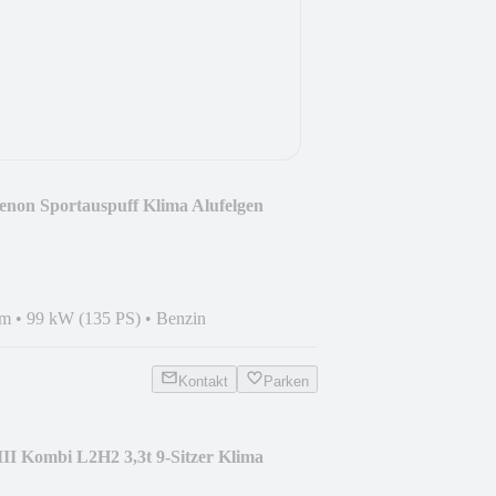
enon Sportauspuff Klima Alufelgen
km
•
99 kW (135 PS)
•
Benzin
Kontakt
Parken
III Kombi L2H2 3,3t 9-Sitzer Klima