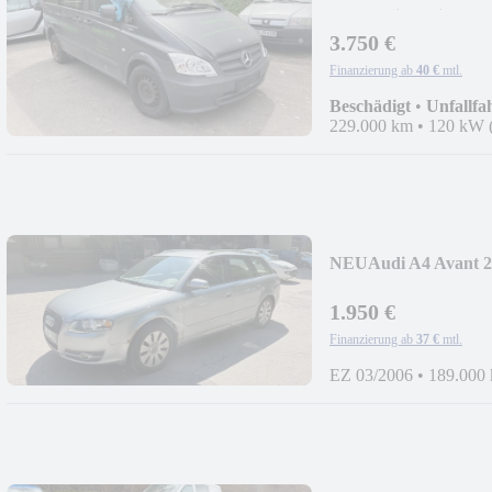
Automatik 4-Sit
3.750 €
Finanzierung ab
40 €
mtl.
Beschädigt
•
Unfallfa
229.000 km
•
120 kW 
NEU
Audi A4 Avant 2
1.950 €
Finanzierung ab
37 €
mtl.
EZ 03/2006
•
189.000