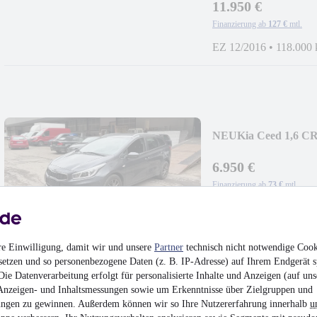
11.950 €
Finanzierung ab
127 €
mtl.
EZ 12/2016
•
118.000
NEU
Kia Ceed 1,6 C
6.950 €
Finanzierung ab
73 €
mtl.
EZ 02/2016
•
150.000
re Einwilligung, damit wir und unsere
Partner
technisch nicht notwendige Cook
setzen und so personenbezogene Daten (z. B. IP-Adresse) auf Ihrem Endgerät s
ie Datenverarbeitung erfolgt für personalisierte Inhalte und Anzeigen (auf uns
Anzeigen- und Inhaltsmessungen sowie um Erkenntnisse über Zielgruppen und
NEU
Fiat 500L Trekki
ngen zu gewinnen. Außerdem können wir so Ihre Nutzererfahrung innerhalb
u