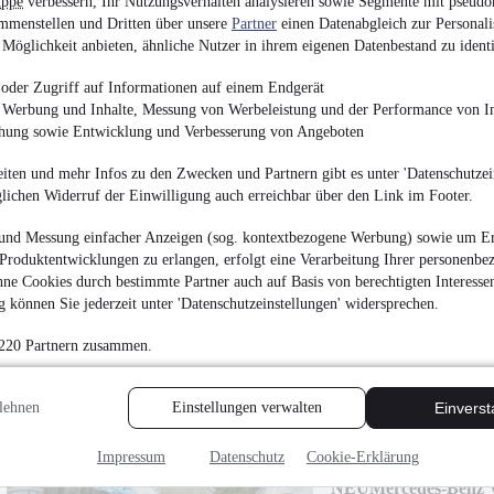
uppe
verbessern, Ihr Nutzungsverhalten analysieren sowie Segmente mit pseudo
4.950 €
mmenstellen und Dritten über unsere
Partner
einen Datenabgleich zur Personali
Finanzierung ab
53 €
mtl.
Möglichkeit anbieten, ähnliche Nutzer in ihrem eigenen Datenbestand zu identi
EZ 10/2014
•
161.800
oder Zugriff auf Informationen auf einem Endgerät
e Werbung und Inhalte, Messung von Werbeleistung und der Performance von In
chung sowie Entwicklung und Verbesserung von Angeboten
iten und mehr Infos zu den Zwecken und Partnern gibt es unter 'Datenschutzein
glichen Widerruf der Einwilligung auch erreichbar über den Link im Footer.
Fiat Panda 1,0 Hybri
und Messung einfacher Anzeigen (sog. kontextbezogene Werbung) sowie um Er
Produktentwicklungen zu erlangen, erfolgt eine Verarbeitung Ihrer personenbe
3.950 €
ne Cookies durch bestimmte Partner auch auf Basis von berechtigten Interesse
Finanzierung ab
42 €
mtl.
 können Sie jederzeit unter 'Datenschutzeinstellungen' widersprechen.
Beschädigt
•
Unfallfa
 220 Partnern zusammen.
35.673 km
•
51 kW (69
lehnen
Einstellungen verwalten
Einvers
Impressum
Datenschutz
Cookie-Erklärung
NEU
Mercedes-Benz 