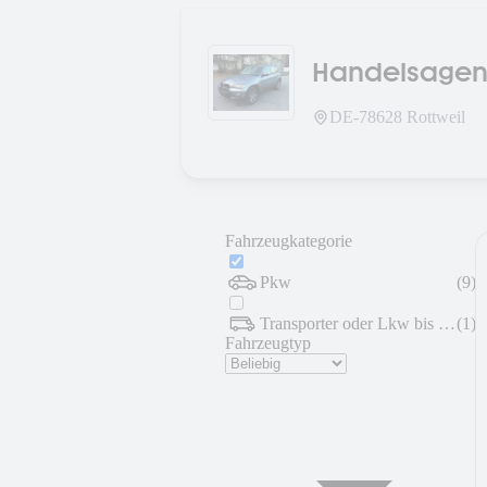
Handelsagent
DE-
78628
Rottweil
Fahrzeugkategorie
Pkw
(
9
)
Transporter oder Lkw bis 7,5 t
(
1
)
Fahrzeugtyp