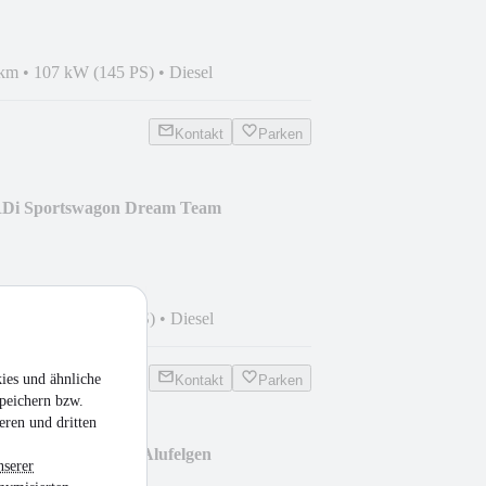
 km
•
107 kW (145 PS)
•
Diesel
Kontakt
Parken
RDi Sportswagon Dream Team
 km
•
100 kW (136 PS)
•
Diesel
ies und ähnliche
Kontakt
Parken
peichern bzw.
eren und dritten
ng 1,4 T-Jet Klima Alufelgen
nserer