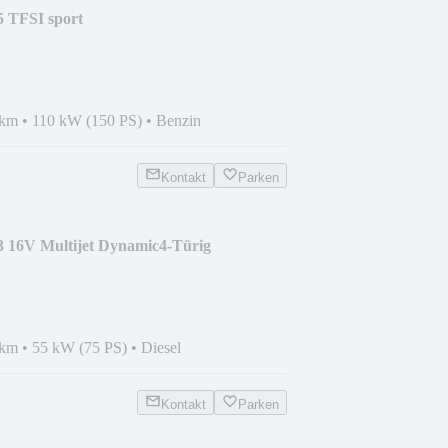
5 TFSI sport
 km
•
110 kW (150 PS)
•
Benzin
Kontakt
Parken
3 16V Multijet Dynamic4-Türig
 km
•
55 kW (75 PS)
•
Diesel
Kontakt
Parken