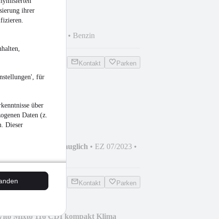
nymisierten
sierung ihrer
fizieren.
 km
•
88 kW (120 PS)
•
Benzin
halten,
Kontakt
Parken
stellungen', für
d
kenntnisse über
zogenen Daten (z.
n. Dieser
hrzeug
•
Nicht fahrtauglich
•
EZ 07/2023
•
 PS)
•
Benzin
tanden
Kontakt
Parken
Vito Mixto 116 CDI kompakt Klima