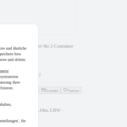
5,0 Absetz-Anhänger für 2 Container
ies und ähnliche
peichern bzw.
eren und dritten
nserer
8.000 kg
•
EZ 08/2012
nymisierten
sierung ihrer
fizieren.
Kontakt
Parken
halten,
 211 Schiebeplane 6,10m, LBW -
stellungen', für