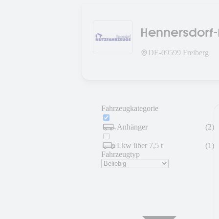
Hennersdorf-
DE-
09599
Freiberg
Fahrzeugkategorie
Anhänger
(
2
)
Lkw über 7,5 t
(
1
)
Fahrzeugtyp