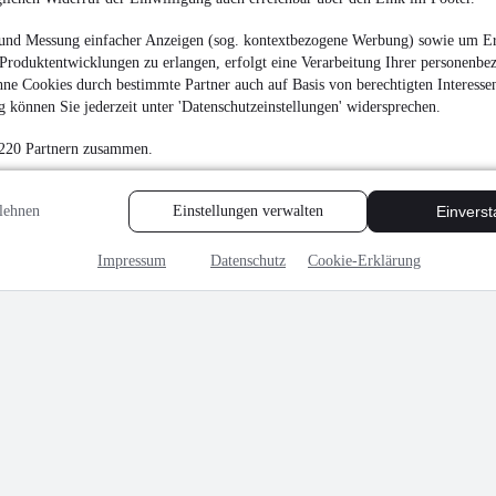
19.932 € (Brutto)
und Messung einfacher Anzeigen (sog. kontextbezogene Werbung) sowie um Er
Pritsche + Plane
•
Bis 
Produktentwicklungen zu erlangen, erfolgt eine Verarbeitung Ihrer personenbe
ne Cookies durch bestimmte Partner auch auf Basis von berechtigten Interesse
 können Sie jederzeit unter 'Datenschutzeinstellungen' widersprechen.
MwSt. ausweisbar
 220 Partnern zusammen.
lehnen
Einstellungen verwalten
Einvers
Impressum
Datenschutz
Cookie-Erklärung