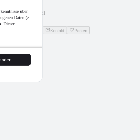
kenntnisse über
11.900 kg
•
EZ 07/2021
zogenen Daten (z.
n. Dieser
Kontakt
Parken
tanden