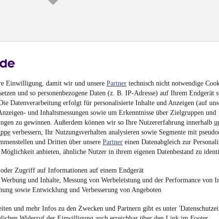
Meiller HKM A 18 ZL 
re Einwilligung, damit wir und unsere
Partner
technisch nicht notwendige Cook
setzen und so personenbezogene Daten (z. B. IP-Adresse) auf Ihrem Endgerät s
¹
7.500 € (Netto)
ie Datenverarbeitung erfolgt für personalisierte Inhalte und Anzeigen (auf uns
8.925 € (Brutto)
Anzeigen- und Inhaltsmessungen sowie um Erkenntnisse über Zielgruppen und
ngen zu gewinnen. Außerdem können wir so Ihre Nutzererfahrung innerhalb
u
Abrollanhänger
•
Bis 1
uppe
verbessern, Ihr Nutzungsverhalten analysieren sowie Segmente mit pseudo
mmenstellen und Dritten über unsere
Partner
einen Datenabgleich zur Personali
Möglichkeit anbieten, ähnliche Nutzer in ihrem eigenen Datenbestand zu identi
oder Zugriff auf Informationen auf einem Endgerät
e Werbung und Inhalte, Messung von Werbeleistung und der Performance von In
Kotschenreuther TPV
chung sowie Entwicklung und Verbesserung von Angeboten
Durchlade
¹
iten und mehr Infos zu den Zwecken und Partnern gibt es unter 'Datenschutzein
16.750 € (Netto)
glichen Widerruf der Einwilligung auch erreichbar über den Link im Footer.