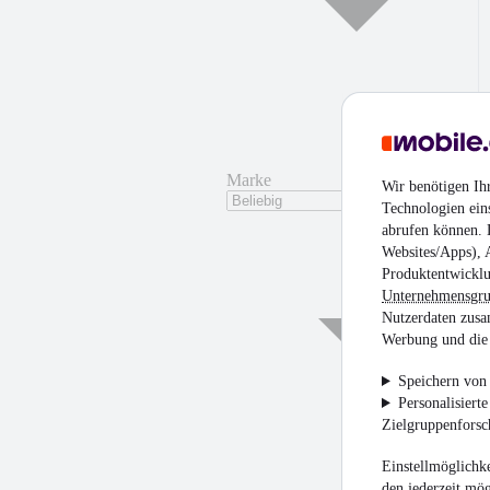
Marke
Wir benötigen Ih
Technologien ein
abrufen können. D
Websites/Apps), 
Produktentwicklu
Unternehmensgr
Nutzerdaten zusa
Werbung und die 
Speichern von 
Personalisiert
Zielgruppenfors
Einstellmöglichke
den jederzeit mö