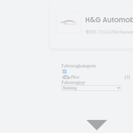
H&G Automob
DE-
72124
Pliezhause
Fahrzeugkategorie
Pkw
(
3
)
Fahrzeugtyp