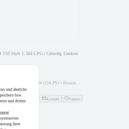
 TSI Style 1. Hd LPG / Günstig Tanken
8
•
64.000 km
•
85 kW (116 PS)
•
Benzin
ies und ähnliche
peichern bzw.
Kontakt
Parken
eren und dritten
nserer
nymisierten
ition
sierung ihrer