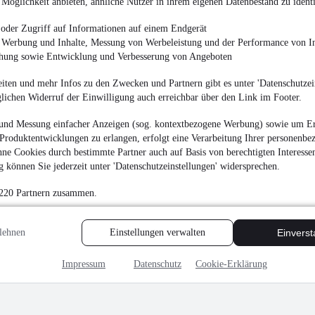
Möglichkeit anbieten, ähnliche Nutzer in ihrem eigenen Datenbestand zu identi
5.290 €
Finanzierung ab
57 €
mtl.
oder Zugriff auf Informationen auf einem Endgerät
e Werbung und Inhalte, Messung von Werbeleistung und der Performance von In
Unfallfrei
•
EZ 07/201
chung sowie Entwicklung und Verbesserung von Angeboten
iten und mehr Infos zu den Zwecken und Partnern gibt es unter 'Datenschutzein
glichen Widerruf der Einwilligung auch erreichbar über den Link im Footer.
und Messung einfacher Anzeigen (sog. kontextbezogene Werbung) sowie um Er
Renault Captur Dyn
Produktentwicklungen zu erlangen, erfolgt eine Verarbeitung Ihrer personenbe
ne Cookies durch bestimmte Partner auch auf Basis von berechtigten Interesse
5.790 €
 können Sie jederzeit unter 'Datenschutzeinstellungen' widersprechen.
Finanzierung ab
62 €
mtl.
 220 Partnern zusammen.
Unfallfrei
•
EZ 03/201
lehnen
Einstellungen verwalten
Einvers
Impressum
Datenschutz
Cookie-Erklärung
MwSt. ausweisbar