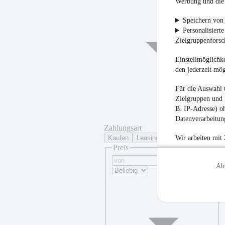
Werbung und die 
Speichern von 
Personalisiert
Zielgruppenfors
Einstellmöglichke
den jederzeit mö
Für die Auswahl 
Zielgruppen und 
B. IP-Adresse) oh
Datenverarbeitung
Zahlungsart
Kaufen
Leasing
Wir arbeiten mit
Preis
Ab
¹