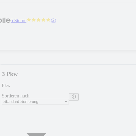
ile
(
2
)
5 Sterne
n
3 Pkw
Pkw
Sortieren nach