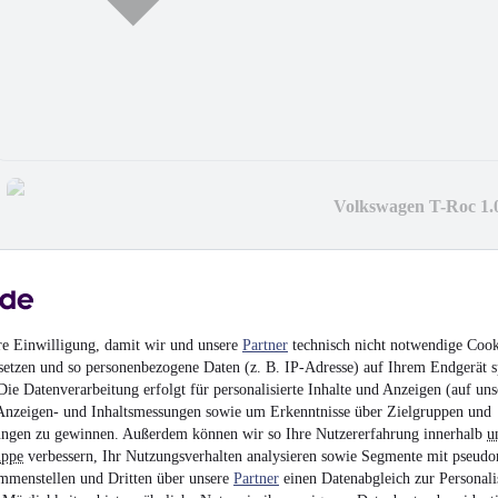
Volkswagen T-Roc 1.0
14.980 €
Finanzierung ab
159 €
mtl.
Unfallfrei
•
EZ 04/201
re Einwilligung, damit wir und unsere
Partner
technisch nicht notwendige Cook
setzen und so personenbezogene Daten (z. B. IP-Adresse) auf Ihrem Endgerät s
ie Datenverarbeitung erfolgt für personalisierte Inhalte und Anzeigen (auf uns
Anzeigen- und Inhaltsmessungen sowie um Erkenntnisse über Zielgruppen und
ngen zu gewinnen. Außerdem können wir so Ihre Nutzererfahrung innerhalb
u
uppe
verbessern, Ihr Nutzungsverhalten analysieren sowie Segmente mit pseudo
Skoda Citigo Cool Ed
mmenstellen und Dritten über unsere
Partner
einen Datenabgleich zur Personali