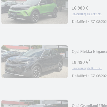
16.980 €
Finanzierung ab
130 €
mtl.
Unfallfrei
•
EZ 08/202
Opel Mokka Elegan
¹
18.490 €
Finanzierung ab
141 €
mtl.
Unfallfrei
•
EZ 06/202
Opel Grandland Ult