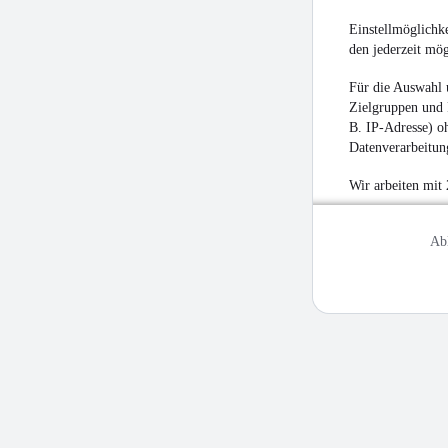
Einstellmöglichke
den jederzeit mö
Für die Auswahl 
Zielgruppen und 
B. IP-Adresse) oh
Datenverarbeitung
Wir arbeiten mit
Ab