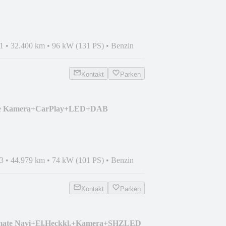
1
•
32.400 km
•
96 kW (131 PS)
•
Benzin
Kontakt
Parken
ce Kamera+CarPlay+LED+DAB
3
•
44.979 km
•
74 kW (101 PS)
•
Benzin
Kontakt
Parken
imate Navi+El.Heckkl.+Kamera+SHZLED