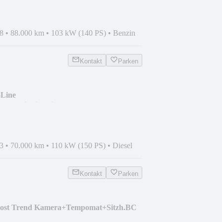
8
•
88.000 km
•
103 kW (140 PS)
•
Benzin
Kontakt
Parken
-Line
K+Navi+SitzheizBC
3
•
70.000 km
•
110 kW (150 PS)
•
Diesel
Kontakt
Parken
oost Trend Kamera+Tempomat+Sitzh.BC