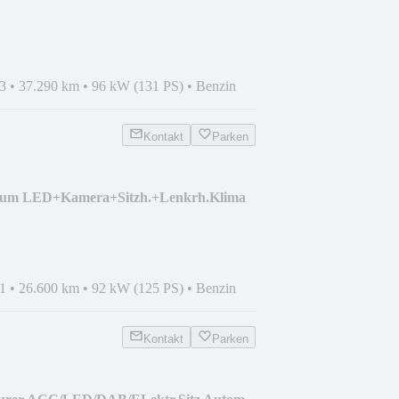
3
•
37.290 km
•
96 kW (131 PS)
•
Benzin
Kontakt
Parken
nium LED+Kamera+Sitzh.+Lenkrh.Klima
1
•
26.600 km
•
92 kW (125 PS)
•
Benzin
Kontakt
Parken