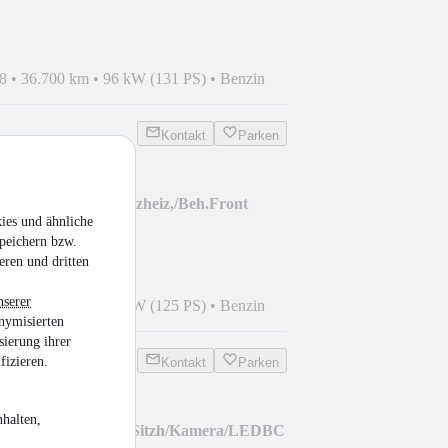
8
•
36.700 km
•
96 kW (131 PS)
•
Benzin
Kontakt
Parken
avi/LED/Lenrd//Sitzheiz,/Beh.Front
ies und ähnliche
peichern bzw.
eren und dritten
nserer
1
•
37.600 km
•
92 kW (125 PS)
•
Benzin
nymisierten
sierung ihrer
fizieren.
Kontakt
Parken
halten,
I 1.5 TSI Goal Navi/Sitzh/Kamera/LEDBC