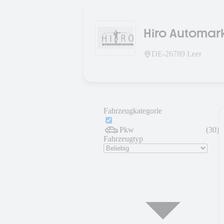
Hiro Automa
DE-
26789
Leer
Fahrzeugkategorie
Pkw
(
30
)
Fahrzeugtyp