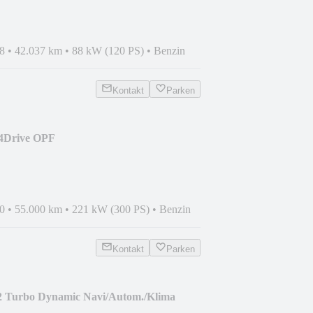
8
•
42.037 km
•
88 kW (120 PS)
•
Benzin
Kontakt
Parken
 4Drive OPF
LED/DAB
0
•
55.000 km
•
221 kW (300 PS)
•
Benzin
Kontakt
Parken
2 Turbo Dynamic Navi/Autom./Klima