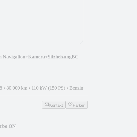
m Navigation+Kamera+SitzheizungBC
8
•
80.000 km
•
110 kW (150 PS)
•
Benzin
Kontakt
Parken
urbo ON
empo/Kamera