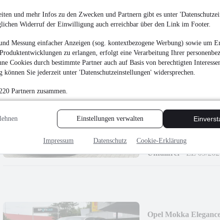
25.990 €
iten und mehr Infos zu den Zwecken und Partnern gibt es unter 'Datenschutzein
glichen Widerruf der Einwilligung auch erreichbar über den Link im Footer.
Finanzierung ab
198 €
mtl.
Unfallfrei
•
EZ 01/202
und Messung einfacher Anzeigen (sog. kontextbezogene Werbung) sowie um Er
Produktentwicklungen zu erlangen, erfolgt eine Verarbeitung Ihrer personenbe
ne Cookies durch bestimmte Partner auch auf Basis von berechtigten Interesse
 können Sie jederzeit unter 'Datenschutzeinstellungen' widersprechen.
 220 Partnern zusammen.
BMW Z 4 sDrive 20 i
lehnen
Einstellungen verwalten
Einvers
36.790 €
Finanzierung ab
280 €
mtl.
Impressum
Datenschutz
Cookie-Erklärung
Unfallfrei
•
EZ 09/202
Opel Mokka Elegance