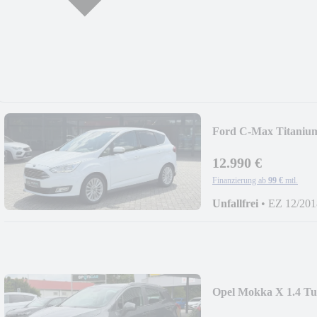
Ford C-Max Titaniu
12.990 €
Finanzierung ab
99 €
mtl.
Unfallfrei
•
EZ 12/201
Opel Mokka X 1.4 T
LED/SHZ/LenkHZ/T