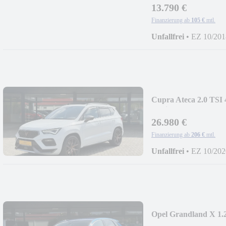
13.790 €
Finanzierung ab
105 €
mtl.
Unfallfrei
•
EZ 10/201
Cupra Ateca 2.0 TSI
Navi/SHZ/LenkHZ/
26.980 €
Finanzierung ab
206 €
mtl.
Unfallfrei
•
EZ 10/202
Opel Grandland X 1.