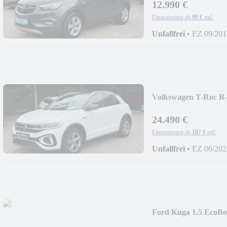
12.990 €
Finanzierung ab
99 €
mtl.
Unfallfrei
•
EZ 09/201
Volkswagen T-Roc R
El.Sitze+Kamera+AH
24.490 €
Finanzierung ab
187 €
mtl.
Unfallfrei
•
EZ 06/202
Ford Kuga 1.5 EcoB