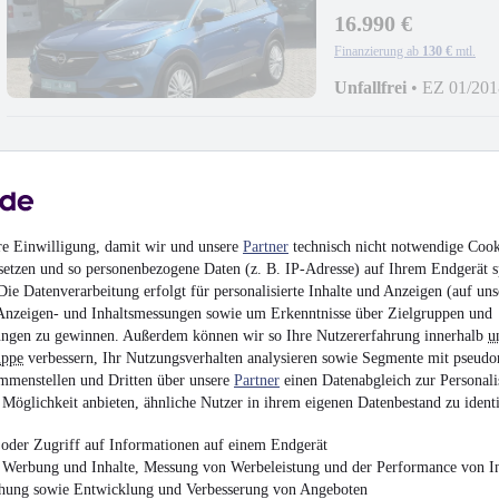
16.990 €
Finanzierung ab
130 €
mtl.
Unfallfrei
•
EZ 01/201
Ford Puma ST-Line N
re Einwilligung, damit wir und unsere
Partner
technisch nicht notwendige Cook
setzen und so personenbezogene Daten (z. B. IP-Adresse) auf Ihrem Endgerät s
17.980 €
ie Datenverarbeitung erfolgt für personalisierte Inhalte und Anzeigen (auf uns
Finanzierung ab
137 €
mtl.
Anzeigen- und Inhaltsmessungen sowie um Erkenntnisse über Zielgruppen und
ngen zu gewinnen. Außerdem können wir so Ihre Nutzererfahrung innerhalb
u
Unfallfrei
•
EZ 03/202
uppe
verbessern, Ihr Nutzungsverhalten analysieren sowie Segmente mit pseudo
mmenstellen und Dritten über unsere
Partner
einen Datenabgleich zur Personali
Möglichkeit anbieten, ähnliche Nutzer in ihrem eigenen Datenbestand zu identi
oder Zugriff auf Informationen auf einem Endgerät
e Werbung und Inhalte, Messung von Werbeleistung und der Performance von In
Volkswagen Golf VII
chung sowie Entwicklung und Verbesserung von Angeboten