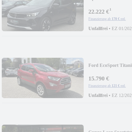
¹
22.222 €
Finanzierung ab
170 €
mtl.
Unfallfrei
•
EZ 01/202
Ford EcoSport Tita
15.790 €
Finanzierung ab
121 €
mtl.
Unfallfrei
•
EZ 12/202