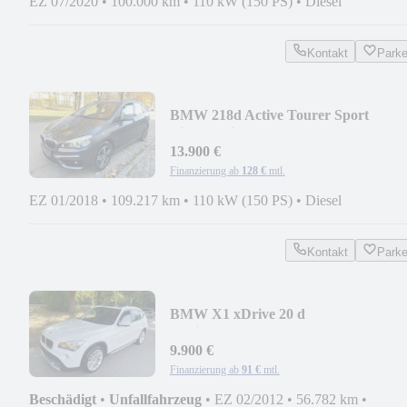
EZ 07/2020
•
100.000 km
•
110 kW (150 PS)
•
Diesel
Kontakt
Park
BMW 218d Active Tourer Sport
Line*Navi*HeadUp*LED*
13.900 €
Finanzierung ab
128 €
mtl.
EZ 01/2018
•
109.217 km
•
110 kW (150 PS)
•
Diesel
Kontakt
Park
BMW X1 xDrive 20 d
Navi*Panorama*Kamera*Xenon*
9.900 €
Finanzierung ab
91 €
mtl.
Beschädigt
•
Unfallfahrzeug
•
EZ 02/2012
•
56.782 km
•