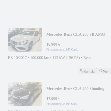
Mercedes-Benz CLA 200 SB AMG
Line*Navi*LED*EU6*Tüv NEU*
16.900 €
Finanzierung ab
155 €
mtl.
EZ 10/2017
•
100.000 km
•
115 kW (156 PS)
•
Benzin
Kontakt
Park
Mercedes-Benz CLA 200 Shooting
Brake AMG Line*Navi*Kam.*Autom
17.900 €
Finanzierung ab
164 €
mtl.