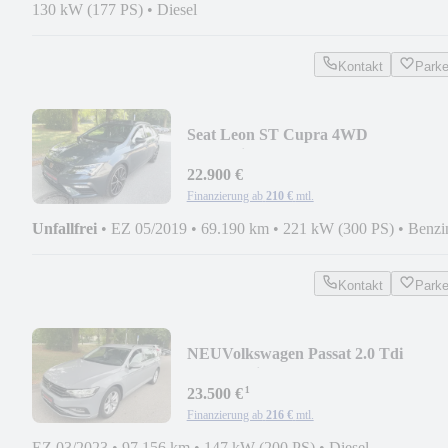
130 kW (177 PS)
•
Diesel
Kontakt
Park
Seat Leon ST Cupra 4WD
Pano*Virtual*Kamera*LED*Beats*
22.900 €
Finanzierung ab
210 €
mtl.
Unfallfrei
•
EZ 05/2019
•
69.190 km
•
221 kW (300 PS)
•
Benzi
Kontakt
Park
NEU
Volkswagen Passat 2.0 Tdi
DSG*Navi*Kamera*LED*ACC*1H
¹
23.500 €
Finanzierung ab
216 €
mtl.
EZ 03/2023
•
97.156 km
•
147 kW (200 PS)
•
Diesel