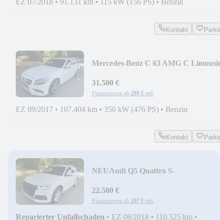
EZ 07/2018
•
91.131 km
•
115 kW (156 PS)
•
Benzin
Kontakt
Park
Mercedes-Benz C 63 AMG C Limousi
Navi*ACC*Totwinkel*LED*
31.500 €
Finanzierung ab
289 €
mtl.
EZ 09/2017
•
107.404 km
•
350 kW (476 PS)
•
Benzin
Kontakt
Park
NEU
Audi Q5 Quattro S-
Line*Virtual*Kamera*HeadUp*LED
22.500 €
Finanzierung ab
207 €
mtl.
Reparierter Unfallschaden
•
EZ 08/2018
•
110.525 km
•