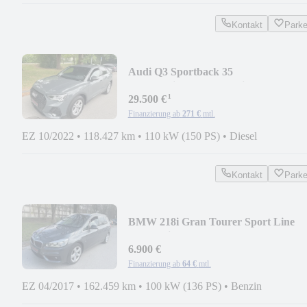
Kontakt
Park
Audi Q3 Sportback 35
TDI*Navi*ACC*Nano*ident.Black*
¹
29.500 €
Finanzierung ab
271 €
mtl.
EZ 10/2022
•
118.427 km
•
110 kW (150 PS)
•
Diesel
Kontakt
Park
BMW 218i Gran Tourer Sport Line
LED*Klimaaut.*SHZ*
6.900 €
Finanzierung ab
64 €
mtl.
EZ 04/2017
•
162.459 km
•
100 kW (136 PS)
•
Benzin