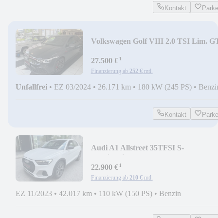
Kontakt
Park
Volkswagen Golf VIII 2.0 TSI Lim. G
Navi*Dig.Cockpit*DSG*
¹
27.500 €
Finanzierung ab
252 €
mtl.
Unfallfrei
•
EZ 03/2024
•
26.171 km
•
180 kW (245 PS)
•
Benzi
Kontakt
Park
Audi A1 Allstreet 35TFSI S-
Tronic*Virtual*LED*CarPlay
¹
22.900 €
Finanzierung ab
210 €
mtl.
EZ 11/2023
•
42.017 km
•
110 kW (150 PS)
•
Benzin