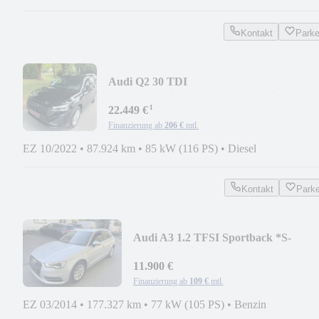
Kontakt
Park
Audi Q2 30 TDI
Advanced*Virtual*SONOS*Matrix*Kame
¹
22.449 €
Finanzierung ab
206 €
mtl.
EZ 10/2022
•
87.924 km
•
85 kW (116 PS)
•
Diesel
Kontakt
Park
Audi A3 1.2 TFSI Sportback *S-
Tronic*Navi*LED*
11.900 €
Finanzierung ab
109 €
mtl.
EZ 03/2014
•
177.327 km
•
77 kW (105 PS)
•
Benzin