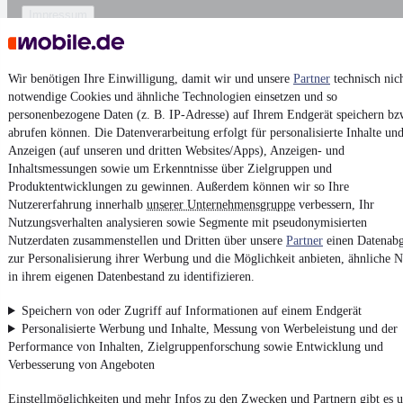
Impressum
AGB
Vertrag widerrufen
Wir benötigen Ihre Einwilligung, damit wir und unsere
Partner
technisch nic
Datenschutz
notwendige Cookies und ähnliche Technologien einsetzen und so
personenbezogene Daten (z. B. IP-Adresse) auf Ihrem Endgerät speichern bz
Datenschutzeinstellungen
abrufen können. Die Datenverarbeitung erfolgt für personalisierte Inhalte un
Erklärung zur Barrierefreiheit
Anzeigen (auf unseren und dritten Websites/Apps), Anzeigen- und
Inhaltsmessungen sowie um Erkenntnisse über Zielgruppen und
Report Security Vulnerability (English)
Produktentwicklungen zu gewinnen. Außerdem können wir so Ihre
Nutzererfahrung innerhalb
unserer Unternehmensgruppe
verbessern, Ihr
Powered by
Nutzungsverhalten analysieren sowie Segmente mit pseudonymisierten
Nutzerdaten zusammenstellen und Dritten über unsere
Partner
einen Datenabg
zur Personalisierung ihrer Werbung und die Möglichkeit anbieten, ähnliche N
Noch mehr
neue Autos
unterschiedlicher Marken, auch als
in ihrem eigenen Datenbestand zu identifizieren.
Leasing-Angebote
, gibt es bei mobile.de
Speichern von oder Zugriff auf Informationen auf einem Endgerät
Personalisierte Werbung und Inhalte, Messung von Werbeleistung und der
Performance von Inhalten, Zielgruppenforschung sowie Entwicklung und
Verbesserung von Angeboten
Einstellmöglichkeiten und mehr Infos zu den Zwecken und Partnern gibt es u