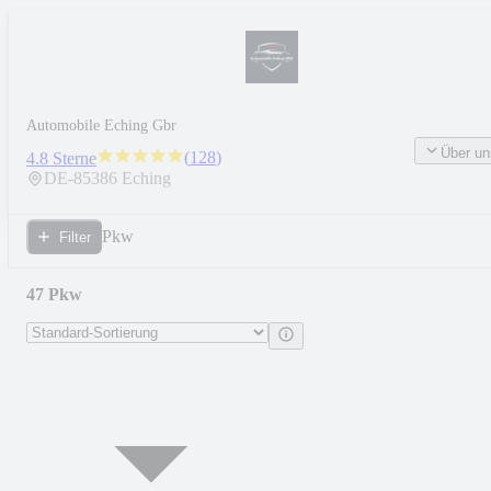
Automobile Eching Gbr
Über un
(
128
)
4.8 Sterne
DE-
85386
Eching
Pkw
Filter
47 Pkw