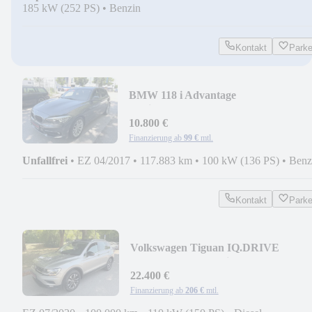
185 kW (252 PS)
•
Benzin
Kontakt
Park
BMW 118 i Advantage
Navi*HarmanKardon*SHZ*PDC*EU
10.800 €
Finanzierung ab
99 €
mtl.
Unfallfrei
•
EZ 04/2017
•
117.883 km
•
100 kW (136 PS)
•
Benz
Kontakt
Park
Volkswagen Tiguan IQ.DRIVE
4M*Panorama*Navi*DSG*ACC*
22.400 €
Finanzierung ab
206 €
mtl.