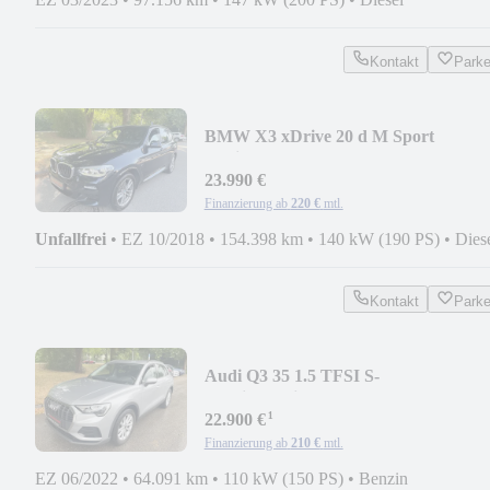
Kontakt
Park
BMW X3 xDrive 20 d M Sport
Navi*Kamera*HeadUp*AHK*
23.990 €
Finanzierung ab
220 €
mtl.
Unfallfrei
•
EZ 10/2018
•
154.398 km
•
140 kW (190 PS)
•
Dies
Kontakt
Park
Audi Q3 35 1.5 TFSI S-
Tronic*Navi*LED*1HD*Spur*
¹
22.900 €
Finanzierung ab
210 €
mtl.
EZ 06/2022
•
64.091 km
•
110 kW (150 PS)
•
Benzin