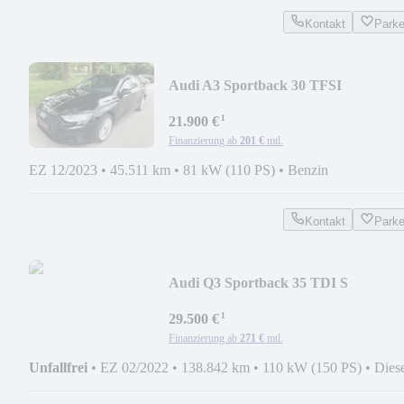
Kontakt
Park
Audi A3 Sportback 30 TFSI
Advanced*S-Tronic*CarPlay*
¹
21.900 €
Finanzierung ab
201 €
mtl.
EZ 12/2023
•
45.511 km
•
81 kW (110 PS)
•
Benzin
Kontakt
Park
Audi Q3 Sportback 35 TDI S
line/Pano/Kam/Nav/ACC/Matr
¹
29.500 €
Finanzierung ab
271 €
mtl.
Unfallfrei
•
EZ 02/2022
•
138.842 km
•
110 kW (150 PS)
•
Dies