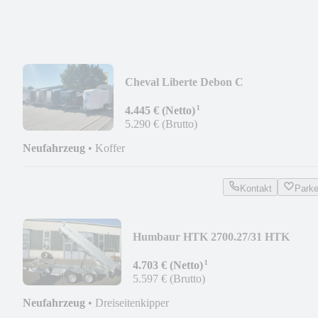
Cheval Liberte Debon C
1300/C300/C400/C500/C700/C1000/C20
¹
4.445 € (Netto)
5.290 € (Brutto)
Neufahrzeug
•
Koffer
Kontakt
Park
Humbaur HTK 2700.27/31 HTK
3000.31/37 HTK 3500.31/ 37/41
¹
4.703 € (Netto)
5.597 € (Brutto)
Neufahrzeug
•
Dreiseitenkipper