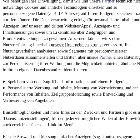
Wir benötigen Ihre Einwilligung, damit wir und unsere
Partner
technisch nic
notwendige Cookies und ähnliche Technologien einsetzen und so
Kontakt
Park
personenbezogene Daten (z. B. IP-Adresse) auf Ihrem Endgerät speichern bz
¹
MwSt. ausweisbar
abrufen können. Die Datenverarbeitung erfolgt für personalisierte Inhalte un
Anzeigen (auf unseren und dritten Websites/Apps), Anzeigen- und
Inhaltsmessungen sowie um Erkenntnisse über Zielgruppen und
Produktentwicklungen zu gewinnen. Außerdem können wir so Ihre
Nutzererfahrung innerhalb
unserer Unternehmensgruppe
verbessern, Ihr
Nutzungsverhalten analysieren sowie Segmente mit pseudonymisierten
4.6 Sterne
Nutzerdaten zusammenstellen und Dritten über unsere
Partner
einen Datenabg
App installieren
Nutze mobile.de schnell und einfach
zur Personalisierung ihrer Werbung und die Möglichkeit anbieten, ähnliche N
in ihrem eigenen Datenbestand zu identifizieren.
Speichern von oder Zugriff auf Informationen auf einem Endgerät
Impressum
Personalisierte Werbung und Inhalte, Messung von Werbeleistung und der
AGB
Performance von Inhalten, Zielgruppenforschung sowie Entwicklung und
Verbesserung von Angeboten
Vertrag widerrufen
Datenschutz
Einstellmöglichkeiten und mehr Infos zu den Zwecken und Partnern gibt es u
'Datenschutzeinstellungen', für den jederzeit möglichen Widerruf der Einwill
Datenschutzeinstellungen
auch erreichbar über den Link im Menü.
Erklärung zur Barrierefreiheit
Für die Auswahl und Messung einfacher Anzeigen (sog. kontextbezogene
Report Security Vulnerability (English)