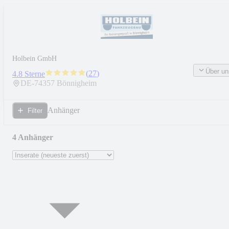
Holbein GmbH
Über un
(
27
)
4.8 Sterne
DE-
74357
Bönnigheim
Anhänger
Filter
4 Anhänger