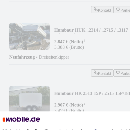
Kontakt
Park
Humbaur HUK ..2314 / ..2715 / ..3117
RÜCKWÄRTSKIPPER
¹
2.847 € (Netto)
3.388 € (Brutto)
Neufahrzeug
•
Dreiseitenkipper
Kontakt
Park
Humbaur HK 2513-15P / 2515-15P/18P
3015-18P/20P / 4018
¹
2.907 € (Netto)
3.459 € (Brutto)
Neufahrzeug
•
Koffer