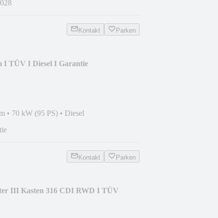
028
Kontakt
Parken
I TÜV I Diesel I Garantie
km
•
70 kW (95 PS)
•
Diesel
tie
Kontakt
Parken
ter III Kasten 316 CDI RWD I TÜV