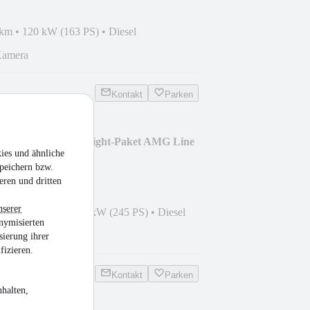
 km
•
120 kW (163 PS)
•
Diesel
Kamera
Kontakt
Parken
GLC 300d 4Matic Night-Paket AMG Line
ies und ähnliche
peichern bzw.
eren und dritten
nserer
1
•
80.000 km
•
180 kW (245 PS)
•
Diesel
nymisierten
G I TÜV
sierung ihrer
fizieren.
Kontakt
Parken
halten,