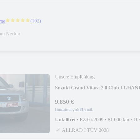
(
102
)
rne
am Neckar
Unsere Empfehlung
Suzuki Grand Vitara 2.0 Club I 1.HAN
9.850 €
Finanzierung ab
81 €
mtl.
Unfallfrei
•
EZ 05/2009
•
81.000 km
•
10
ALLRAD I TÜV 2028