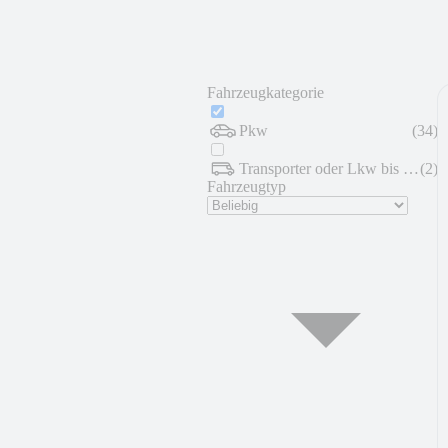
Fahrzeugkategorie
Pkw
(
34
)
Transporter oder Lkw bis 7,5 t
(
2
)
Fahrzeugtyp