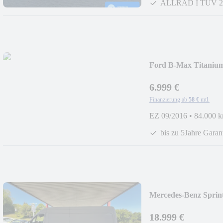
ALLRAD I TÜV 2
Ford B-Max Titanium 
6.999 €
Finanzierung ab
58 €
mtl.
EZ 09/2016
•
84.000 
bis zu 5Jahre Garan
Mercedes-Benz Sprin
07/2028
18.999 €