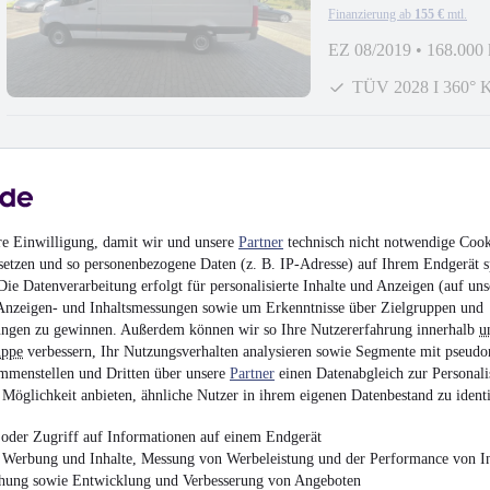
Finanzierung ab
155 €
mtl.
EZ 08/2019
•
168.000
TÜV 2028 I 360° 
NEU
Mercedes-Benz 
re Einwilligung, damit wir und unsere
Partner
technisch nicht notwendige Cook
I Garantie
¹
setzen und so personenbezogene Daten (z. B. IP-Adresse) auf Ihrem Endgerät s
39.999 €
ie Datenverarbeitung erfolgt für personalisierte Inhalte und Anzeigen (auf uns
Finanzierung ab
326 €
mtl.
Anzeigen- und Inhaltsmessungen sowie um Erkenntnisse über Zielgruppen und
ngen zu gewinnen. Außerdem können wir so Ihre Nutzererfahrung innerhalb
u
Unfallfrei
•
EZ 06/202
uppe
verbessern, Ihr Nutzungsverhalten analysieren sowie Segmente mit pseudo
GARANTIE I AM
mmenstellen und Dritten über unsere
Partner
einen Datenabgleich zur Personali
Möglichkeit anbieten, ähnliche Nutzer in ihrem eigenen Datenbestand zu identi
oder Zugriff auf Informationen auf einem Endgerät
e Werbung und Inhalte, Messung von Werbeleistung und der Performance von In
chung sowie Entwicklung und Verbesserung von Angeboten