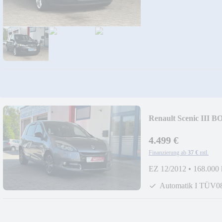
Renault Scenic III B
4.499 €
Finanzierung ab
37 €
mtl.
EZ 12/2012
•
168.000
Automatik I TÜV0