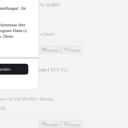
le Lim. 1.9 TDI I TÜV 11/2027
stellungen', für
kenntnisse über
zogenen Daten (z.
 km
•
77 kW (105 PS)
•
Diesel
n. Dieser
Kontakt
Parken
tanden
press I Kasten I Benzin I TÜV I 1.
 km
•
61 kW (83 PS)
•
Benzin
AND
Kontakt
Parken