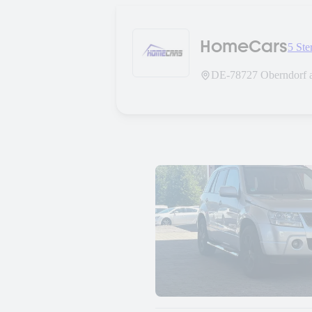
HomeCars
5 Ste
DE-
78727
Oberndorf 