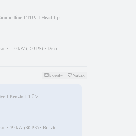
omfortline I TÜV I Head Up
 km
•
110 kW (150 PS)
•
Diesel
Kontakt
Parken
ive I Benzin I TÜV
 km
•
59 kW (80 PS)
•
Benzin