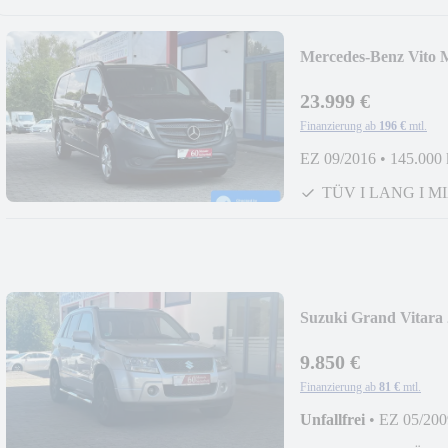
Mercedes-Benz Vito
23.999 €
Finanzierung ab
196 €
mtl.
EZ 09/2016
•
145.000
TÜV I LANG I M
Suzuki Grand Vitara
9.850 €
Finanzierung ab
81 €
mtl.
Unfallfrei
•
EZ 05/200