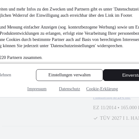
Volkswagen New Beet
iten und mehr Infos zu den Zwecken und Partnern gibt es unter 'Datenschutzein
glichen Widerruf der Einwilligung auch erreichbar über den Link im Footer.
2.850 €
und Messung einfacher Anzeigen (sog. kontextbezogene Werbung) sowie um Er
Finanzierung ab
28 €
mtl.
Produktentwicklungen zu erlangen, erfolgt eine Verarbeitung Ihrer personenbe
EZ 09/2008
•
140.000
ne Cookies durch bestimmte Partner auch auf Basis von berechtigten Interesse
 können Sie jederzeit unter 'Datenschutzeinstellungen' widersprechen.
 220 Partnern zusammen.
lehnen
Einstellungen verwalten
Einvers
NEU
Dacia Dokker Ex
HAND
¹
3.450 €
Impressum
Datenschutz
Cookie-Erklärung
Finanzierung ab
29 €
mtl.
EZ 11/2014
•
165.000
TÜV 2027 I 1. H