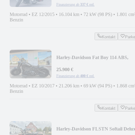
Finanzierung ab
337 €
mtl.
Motorrad
•
EZ 12/2015
•
16.104 km
•
72 kW (98 PS)
•
1.801 cm
Benzin
Kontakt
Park
Harley-Davidson Fat Boy 114 ABS,
Tempomat
25.900 €
Finanzierung ab
400 €
mtl.
Motorrad
•
EZ 10/2017
•
21.206 km
•
69 kW (94 PS)
•
1.868 cm
Benzin
Kontakt
Park
Harley-Davidson FLSTN Softail Delu