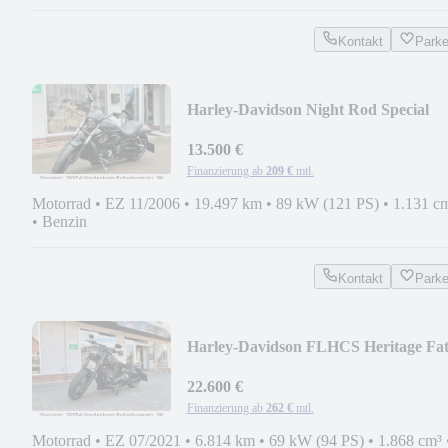
Kontakt
Park
Harley-Davidson Night Rod Special
5HD
13.500 €
Finanzierung ab
209 €
mtl.
Motorrad
•
EZ 11/2006
•
19.497 km
•
89 kW (121 PS)
•
1.131 c
•
Benzin
Kontakt
Park
Harley-Davidson FLHCS Heritage Fa
Boy 114 200er ABS Tempomat
22.600 €
Finanzierung ab
262 €
mtl.
Motorrad
•
EZ 07/2021
•
6.814 km
•
69 kW (94 PS)
•
1.868 cm³