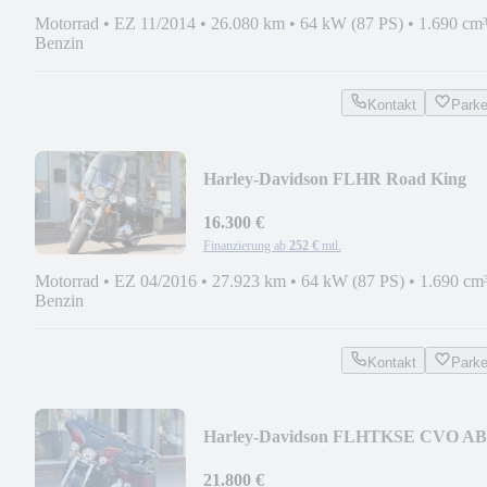
Motorrad
•
EZ 11/2014
•
26.080 km
•
64 kW (87 PS)
•
1.690 cm
Benzin
Kontakt
Park
Harley-Davidson FLHR Road King
Tempomat
16.300 €
Finanzierung ab
252 €
mtl.
Motorrad
•
EZ 04/2016
•
27.923 km
•
64 kW (87 PS)
•
1.690 cm
Benzin
Kontakt
Park
Harley-Davidson FLHTKSE CVO AB
Tempomat, Navi
21.800 €