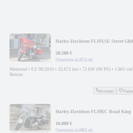
Harley-Davidson FLHXSE Street Glid
CVO ABS Tempomat 5HD
20.500 €
Finanzierung ab
317 €
mtl.
Motorrad
•
EZ 06/2010
•
32.672 km
•
72 kW (98 PS)
•
1.801 cm
Benzin
Kontakt
Park
Harley-Davidson FLHRC Road King
Classic 103 ABS Tempomat 5HD
16.000 €
Finanzierung ab
248 €
mtl.