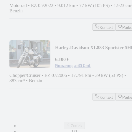
Motorrad
•
EZ 05/2022
•
9.012 km
•
77 kW (105 PS)
•
1.923 cm
Benzin
Kontakt
Park
Harley-Davidson XL883 Sportster 5H
6.100 €
Finanzierung ab
95 €
mtl.
Chopper/Cruiser
•
EZ 07/2006
•
17.791 km
•
39 kW (53 PS)
•
883 cm³
•
Benzin
Kontakt
Park
Zurück
1/2