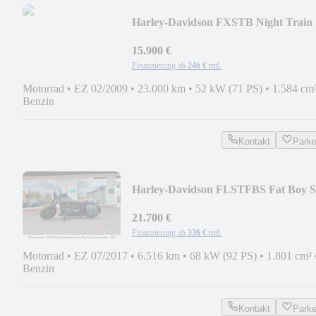
Harley-Davidson FXSTB Night Train
5HD
15.900 €
Finanzierung ab
246 €
mtl.
Motorrad
•
EZ 02/2009
•
23.000 km
•
52 kW (71 PS)
•
1.584 cm
Benzin
Kontakt
Park
Harley-Davidson FLSTFBS Fat Boy S
110 ABS Tempomat 200er
21.700 €
Finanzierung ab
336 €
mtl.
Motorrad
•
EZ 07/2017
•
6.516 km
•
68 kW (92 PS)
•
1.801 cm³
Benzin
Kontakt
Park