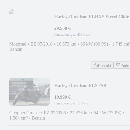
Harley-Davidson FLHXS Street Glide
Special ABS, Temp., 26 Zoll
29.500 €
Finanzierung ab
456 €
mtl.
Motorrad
•
EZ 07/2018
•
16.673 km
•
66 kW (90 PS)
•
1.745 cm
Benzin
Kontakt
Park
Harley-Davidson FLSTSB
10.999 €
Finanzierung ab
170 €
mtl.
Chopper/Cruiser
•
EZ 07/2008
•
27.226 km
•
54 kW (73 PS)
•
1.584 cm³
•
Benzin