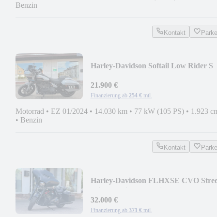
Benzin
Kontakt
Park
Harley-Davidson Softail Low Rider S
FXLRS 117
21.900 €
Finanzierung ab
254 €
mtl.
Motorrad
•
EZ 01/2024
•
14.030 km
•
77 kW (105 PS)
•
1.923 c
•
Benzin
Kontakt
Park
Harley-Davidson FLHXSE CVO Stree
Glide Special Screamin Eagle
32.000 €
Finanzierung ab
371 €
mtl.