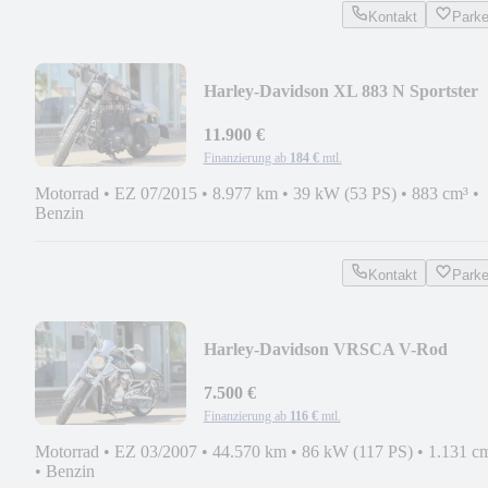
Kontakt
Park
Harley-Davidson XL 883 N Sportster
Custom 5HD
11.900 €
Finanzierung ab
184 €
mtl.
Motorrad
•
EZ 07/2015
•
8.977 km
•
39 kW (53 PS)
•
883 cm³
•
Benzin
Kontakt
Park
Harley-Davidson VRSCA V-Rod
7.500 €
Finanzierung ab
116 €
mtl.
Motorrad
•
EZ 03/2007
•
44.570 km
•
86 kW (117 PS)
•
1.131 c
•
Benzin