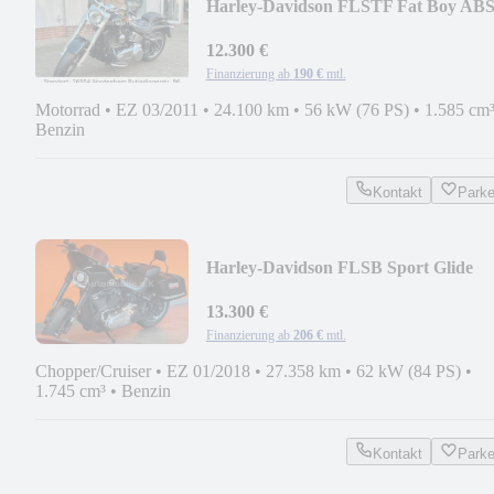
Harley-Davidson FLSTF Fat Boy AB
5HD
12.300 €
Finanzierung ab
190 €
mtl.
Motorrad
•
EZ 03/2011
•
24.100 km
•
56 kW (76 PS)
•
1.585 cm
Benzin
Kontakt
Park
Harley-Davidson FLSB Sport Glide
ABS, Tempomat
13.300 €
Finanzierung ab
206 €
mtl.
Chopper/Cruiser
•
EZ 01/2018
•
27.358 km
•
62 kW (84 PS)
•
1.745 cm³
•
Benzin
Kontakt
Park