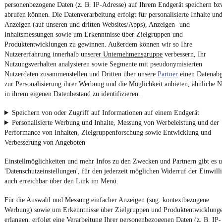
personenbezogene Daten (z. B. IP-Adresse) auf Ihrem Endgerät speichern bz
Erklärung zur Barrierefreiheit
abrufen können. Die Datenverarbeitung erfolgt für personalisierte Inhalte un
Report Security Vulnerability (English)
Anzeigen (auf unseren und dritten Websites/Apps), Anzeigen- und
Inhaltsmessungen sowie um Erkenntnisse über Zielgruppen und
Produktentwicklungen zu gewinnen. Außerdem können wir so Ihre
Powered by
Nutzererfahrung innerhalb
unserer Unternehmensgruppe
verbessern, Ihr
Nutzungsverhalten analysieren sowie Segmente mit pseudonymisierten
Nutzerdaten zusammenstellen und Dritten über unsere
Partner
einen Datenabg
Entdecke
Kleinwagen
,
SUV
und
Wohnmobile
und mehr bei
zur Personalisierung ihrer Werbung und die Möglichkeit anbieten, ähnliche N
mobile.de
in ihrem eigenen Datenbestand zu identifizieren.
Speichern von oder Zugriff auf Informationen auf einem Endgerät
Personalisierte Werbung und Inhalte, Messung von Werbeleistung und der
Performance von Inhalten, Zielgruppenforschung sowie Entwicklung und
Verbesserung von Angeboten
Einstellmöglichkeiten und mehr Infos zu den Zwecken und Partnern gibt es u
'Datenschutzeinstellungen', für den jederzeit möglichen Widerruf der Einwill
auch erreichbar über den Link im Menü.
Für die Auswahl und Messung einfacher Anzeigen (sog. kontextbezogene
Werbung) sowie um Erkenntnisse über Zielgruppen und Produktentwicklung
erlangen, erfolgt eine Verarbeitung Ihrer personenbezogenen Daten (z. B. IP-