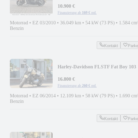
10.900 €
Finanzierung ab
169 €
mtl.
Motorrad
•
EZ 03/2010
•
36.049 km
•
54 kW (73 PS)
•
1.584 cm
Benzin
Kontakt
Park
Harley-Davidson FLSTF Fat Boy 103
ABS Penzl Anlage
16.800 €
Finanzierung ab
260 €
mtl.
Motorrad
•
EZ 06/2014
•
12.109 km
•
58 kW (79 PS)
•
1.690 cm
Benzin
Kontakt
Park