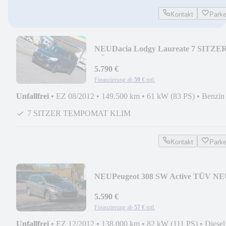
Kontakt
Park
NEU
Dacia Lodgy Laureate 7 SITZE
TÜV 11/2027 KLIMA
5.790 €
Finanzierung ab
59 €
mtl.
Unfallfrei
•
EZ 08/2012
•
149.500 km
•
61 kW (83 PS)
•
Benzin
7 SITZER TEMPOMAT KLIM
Kontakt
Park
NEU
Peugeot 308 SW Active TÜV N
NAVI KLIMA AHK S-HEFT PDC
5.590 €
Finanzierung ab
57 €
mtl.
Unfallfrei
•
EZ 12/2012
•
138.000 km
•
82 kW (111 PS)
•
Diesel