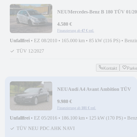
NEU
Mercedes-Benz B 180 TÜV 01/2
KLIMA
4.580 €
Finanzierung ab
47 €
mtl.
Unfallfrei
•
EZ 08/2010
•
165.000 km
•
85 kW (116 PS)
•
Benzi
TÜV 12/2027
Kontakt
Park
NEU
Audi A4 Avant Ambition TÜV
NEU AHK NAVI S-HEFT
9.980 €
Finanzierung ab
101 €
mtl.
Unfallfrei
•
EZ 05/2016
•
186.100 km
•
125 kW (170 PS)
•
Benz
TÜV NEU PDC AHK NAVI