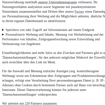
Nutzererfahrung innerhalb
unserer Unternehmensgruppe
verbessern, Ihr
Nutzungsverhalten analysieren sowie Segmente mit pseudonymisierten
Entdecke
Kleinwagen
,
SUV
und
Wohnmobile
und mehr bei
Nutzerdaten zusammenstellen und Dritten über unsere
Partner
einen Datenabg
mobile.de
zur Personalisierung ihrer Werbung und die Möglichkeit anbieten, ähnliche N
in ihrem eigenen Datenbestand zu identifizieren.
Speichern von oder Zugriff auf Informationen auf einem Endgerät
Personalisierte Werbung und Inhalte, Messung von Werbeleistung und der
Performance von Inhalten, Zielgruppenforschung sowie Entwicklung und
Verbesserung von Angeboten
Einstellmöglichkeiten und mehr Infos zu den Zwecken und Partnern gibt es u
'Datenschutzeinstellungen', für den jederzeit möglichen Widerruf der Einwill
auch erreichbar über den Link im Menü.
Für die Auswahl und Messung einfacher Anzeigen (sog. kontextbezogene
Werbung) sowie um Erkenntnisse über Zielgruppen und Produktentwicklung
erlangen, erfolgt eine Verarbeitung Ihrer personenbezogenen Daten (z. B. IP-
Adresse) ohne Cookies durch bestimmte Partner auch auf Basis von berechtig
Interessen. Dieser Datenverarbeitung können Sie jederzeit unter
'Datenschutzeinstellungen' widersprechen.
Wir arbeiten mit 220 Partnern zusammen.