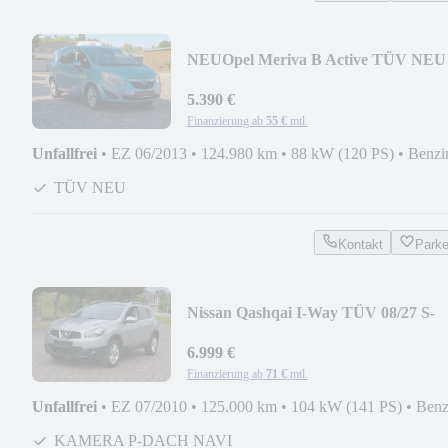
NEU
Opel Meriva B Active TÜV NEU
PDC 2HAND KLIMA
5.390 €
Finanzierung ab
55 €
mtl.
Unfallfrei
•
EZ 06/2013
•
124.980 km
•
88 kW (120 PS)
•
Benzi
TÜV NEU
Kontakt
Park
Nissan Qashqai I-Way TÜV 08/27 S-
HEFT P-DACH NAVI R-KAM
6.999 €
Finanzierung ab
71 €
mtl.
Unfallfrei
•
EZ 07/2010
•
125.000 km
•
104 kW (141 PS)
•
Benz
KAMERA P-DACH NAVI