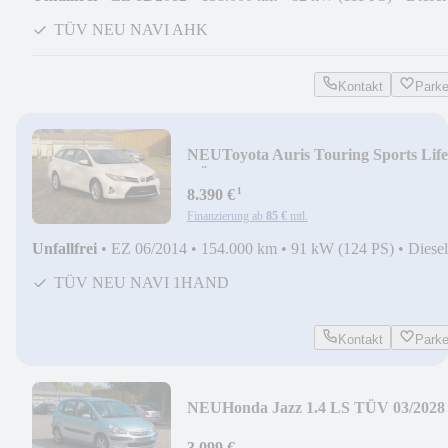
TÜV NEU NAVI AHK
Kontakt
Park
NEU
Toyota Auris Touring Sports Lif
TÜV NEU NAVO S-HEFT
¹
8.390 €
Finanzierung ab
85 €
mtl.
Unfallfrei
•
EZ 06/2014
•
154.000 km
•
91 kW (124 PS)
•
Diesel
TÜV NEU NAVI 1HAND
Kontakt
Park
NEU
Honda Jazz 1.4 LS TÜV 03/2028
KLIMAAUTOMATIK S-HEFT 2H
3.099 €