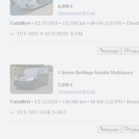
7SITZER S-HEFT P - DACH R-KA
8.999 €
Finanzierung ab
91 €
mtl.
Unfallfrei
•
EZ 05/2016
•
132.000 km
•
88 kW (120 PS)
•
Diesel
TÜV NEU P-ACH PDSC KAM
Kontakt
Park
Citroën Berlingo Kombi Multispace
TÜV NEU AHK S-HEFT
5.999 €
Finanzierung ab
61 €
mtl.
Unfallfrei
•
EZ 12/2010
•
136.000 km
•
88 kW (120 PS)
•
Benzi
TÜV NEU AHK S-HET
Kontakt
Park