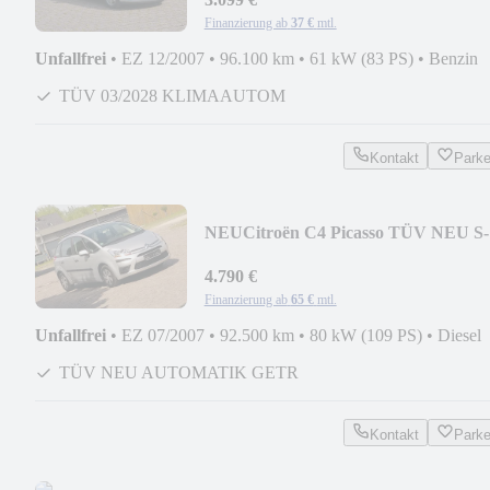
Finanzierung ab
37 €
mtl.
Unfallfrei
•
EZ 12/2007
•
96.100 km
•
61 kW (83 PS)
•
Benzin
TÜV 03/2028 KLIMAAUTOM
Kontakt
Park
NEU
Citroën C4 Picasso TÜV NEU S-
HEFT
4.790 €
Finanzierung ab
65 €
mtl.
Unfallfrei
•
EZ 07/2007
•
92.500 km
•
80 kW (109 PS)
•
Diesel
TÜV NEU AUTOMATIK GETR
Kontakt
Park