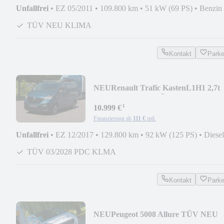
Unfallfrei
•
EZ 05/2011
•
109.800 km
•
51 kW (69 PS)
•
Benzin
TÜV NEU KLIMA
Kontakt
Park
NEU
Renault Trafic KastenL1H1 2,7t
Komfort KLIMA TÜV 03/2028
¹
10.999 €
Finanzierung ab
111 €
mtl.
Unfallfrei
•
EZ 12/2017
•
129.800 km
•
92 kW (125 PS)
•
Diesel
TÜV 03/2028 PDC KLMA
Kontakt
Park
NEU
Peugeot 5008 Allure TÜV NEU