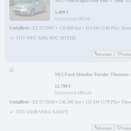
NEU
Volkswagen Golf Plus V Tour T
NEU PDC S-HEFT AHK AUTOM-G
5.499 €
Finanzierung ab
74 €
mtl.
Unfallfrei
•
EZ 07/2007
•
129.800 km
•
103 kW (140 PS)
•
Benz
TÜV NEÜ AHK PDC SITZHE
Kontakt
Park
NEU
Ford Mondeo Turnier Titanium
TÜV 03/28 VOLL S-HEFT
12.799 €
Finanzierung ab
130 €
mtl.
Unfallfrei
•
EZ 07/2018
•
136.200 km
•
132 kW (179 PS)
•
Dies
TÜV 03/28 VOLL S-HEFT
Kontakt
Park