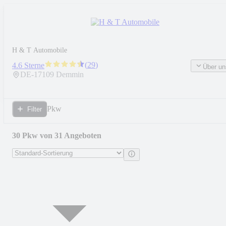
H & T Automobile
(
29
)
4.6 Sterne
Über un
DE-
17109
Demmin
Pkw
Filter
30 Pkw von 31 Angeboten