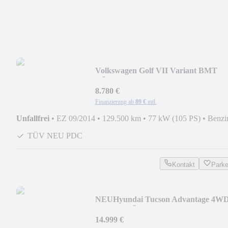
Volkswagen Golf VII Variant BMT
TÜV NEU S-HEFT PDC
8.780 €
Finanzierung ab
89 €
mtl.
Unfallfrei
•
EZ 09/2014
•
129.500 km
•
77 kW (105 PS)
•
Benzi
TÜV NEU PDC
Kontakt
Park
NEU
Hyundai Tucson Advantage 4W
1HAND TÜV NEU NAVI AHK PDC
14.999 €