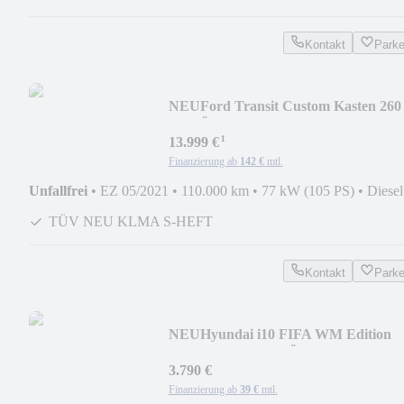
Kontakt
Park
NEU
Ford Transit Custom Kasten 260
L1 TÜV NEU AHK S-HE
¹
13.999 €
Finanzierung ab
142 €
mtl.
Unfallfrei
•
EZ 05/2021
•
110.000 km
•
77 kW (105 PS)
•
Diesel
TÜV NEU KLMA S-HEFT
Kontakt
Park
NEU
Hyundai i10 FIFA WM Edition
KLIMA S-HEFT TÜV NEU
3.790 €
Finanzierung ab
39 €
mtl.