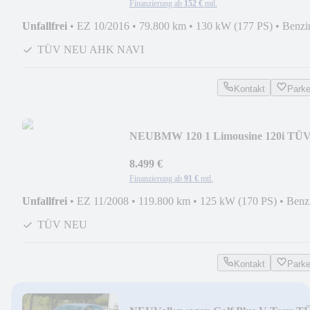
Finanzierung ab
152 €
mtl.
Unfallfrei
•
EZ 10/2016
•
79.800 km
•
130 kW (177 PS)
•
Benzi
TÜV NEU AHK NAVI
Kontakt
Park
NEU
BMW 120 1 Limousine 120i TÜ
NEU S-HEFT AUTOMATIKGET
8.499 €
Finanzierung ab
91 €
mtl.
Unfallfrei
•
EZ 11/2008
•
119.800 km
•
125 kW (170 PS)
•
Benz
TÜV NEU
Kontakt
Park