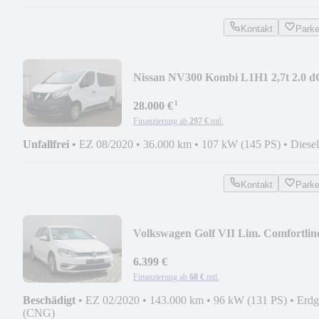
Kontakt
Park
Nissan NV300 Kombi L1H1 2,7t 2.0 d
COMFORT
¹
28.000 €
Finanzierung ab
297 €
mtl.
Unfallfrei
•
EZ 08/2020
•
36.000 km
•
107 kW (145 PS)
•
Diesel
Kontakt
Park
Volkswagen Golf VII Lim. Comfortlin
BlueMotion TGI CNG DSG
6.399 €
Finanzierung ab
68 €
mtl.
Beschädigt
•
EZ 02/2020
•
143.000 km
•
96 kW (131 PS)
•
Erdg
(CNG)