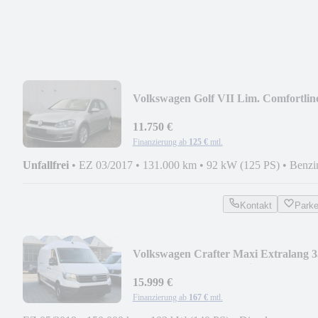
Volkswagen Golf VII Lim. Comfortlin
BMT DSG NAVI
11.750 €
Finanzierung ab
125 €
mtl.
Unfallfrei
•
EZ 03/2017
•
131.000 km
•
92 kW (125 PS)
•
Benzi
Kontakt
Park
Volkswagen Crafter Maxi Extralang 3
lang Hochdach FWD Klim
15.999 €
Finanzierung ab
167 €
mtl.