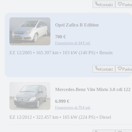
Kontakt
Park
Opel Zafira B Edition
700 €
Finanzierung ab
14 €
mtl.
EZ 12/2005
•
165.397 km
•
103 kW (140 PS)
•
Benzin
Kontakt
Park
Mercedes-Benz Vito Mixto 3.0 cdi 122
CDI EFFECT kompakt
6.999 €
Finanzierung ab
75 €
mtl.
EZ 12/2012
•
322.457 km
•
165 kW (224 PS)
•
Diesel