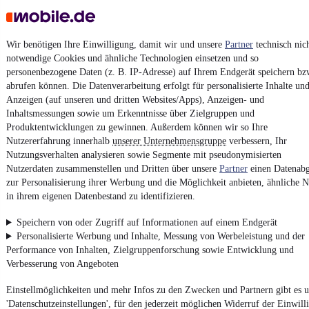
AGB
Vertrag widerrufen
Wir benötigen Ihre Einwilligung, damit wir und unsere
Partner
technisch nic
Datenschutz
notwendige Cookies und ähnliche Technologien einsetzen und so
personenbezogene Daten (z. B. IP-Adresse) auf Ihrem Endgerät speichern bz
Datenschutzeinstellungen
abrufen können. Die Datenverarbeitung erfolgt für personalisierte Inhalte un
Erklärung zur Barrierefreiheit
Anzeigen (auf unseren und dritten Websites/Apps), Anzeigen- und
Inhaltsmessungen sowie um Erkenntnisse über Zielgruppen und
Report Security Vulnerability (English)
Produktentwicklungen zu gewinnen. Außerdem können wir so Ihre
Nutzererfahrung innerhalb
unserer Unternehmensgruppe
verbessern, Ihr
Powered by
Nutzungsverhalten analysieren sowie Segmente mit pseudonymisierten
Nutzerdaten zusammenstellen und Dritten über unsere
Partner
einen Datenabg
zur Personalisierung ihrer Werbung und die Möglichkeit anbieten, ähnliche N
in ihrem eigenen Datenbestand zu identifizieren.
Von
Auto verkaufen
über
E-Bikes
und
Gebrauchtwagen
:
Besuche
mobile.de
Speichern von oder Zugriff auf Informationen auf einem Endgerät
Personalisierte Werbung und Inhalte, Messung von Werbeleistung und der
Performance von Inhalten, Zielgruppenforschung sowie Entwicklung und
Verbesserung von Angeboten
Einstellmöglichkeiten und mehr Infos zu den Zwecken und Partnern gibt es u
'Datenschutzeinstellungen', für den jederzeit möglichen Widerruf der Einwill