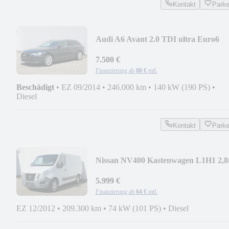
Kontakt
Park
Audi A6 Avant 2.0 TDI ultra Euro6
7.500 €
Finanzierung ab
80 €
mtl.
Beschädigt
•
EZ 09/2014
•
246.000 km
•
140 kW (190 PS)
•
Diesel
Kontakt
Park
Nissan NV400 Kastenwagen L1H1 2,8
PRO Klima
5.999 €
Finanzierung ab
64 €
mtl.
EZ 12/2012
•
209.300 km
•
74 kW (101 PS)
•
Diesel