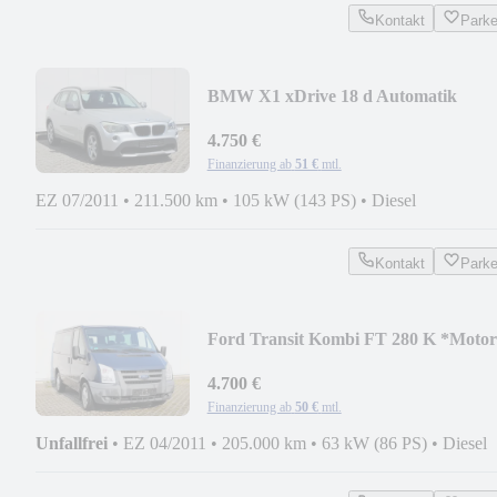
Kontakt
Park
BMW X1 xDrive 18 d Automatik
4.750 €
Finanzierung ab
51 €
mtl.
EZ 07/2011
•
211.500 km
•
105 kW (143 PS)
•
Diesel
Kontakt
Park
Ford Transit Kombi FT 280 K *Motor
Neu* *Tüv Neu*
4.700 €
Finanzierung ab
50 €
mtl.
Unfallfrei
•
EZ 04/2011
•
205.000 km
•
63 kW (86 PS)
•
Diesel