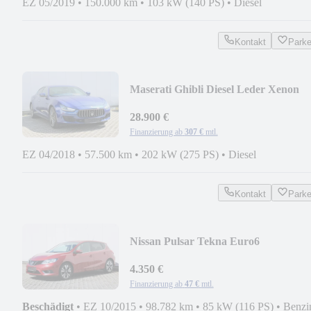
EZ 05/2019
•
150.000 km
•
103 kW (140 PS)
•
Diesel
Kontakt
Park
Maserati Ghibli Diesel Leder Xenon
28.900 €
Finanzierung ab
307 €
mtl.
EZ 04/2018
•
57.500 km
•
202 kW (275 PS)
•
Diesel
Kontakt
Park
Nissan Pulsar Tekna Euro6
4.350 €
Finanzierung ab
47 €
mtl.
Beschädigt
•
EZ 10/2015
•
98.782 km
•
85 kW (116 PS)
•
Benzi