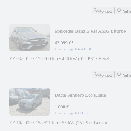
Kontakt
Park
Mercedes-Benz E 63s AMG Biturbo
Pano
¹
42.999 €
Finanzierung ab
456 €
mtl.
EZ 03/2019
•
179.700 km
•
450 kW (612 PS)
•
Benzin
Kontakt
Park
Dacia Sandero Eco Klima
1.000 €
Finanzierung ab
19 €
mtl.
EZ 10/2009
•
158.571 km
•
55 kW (75 PS)
•
Benzin