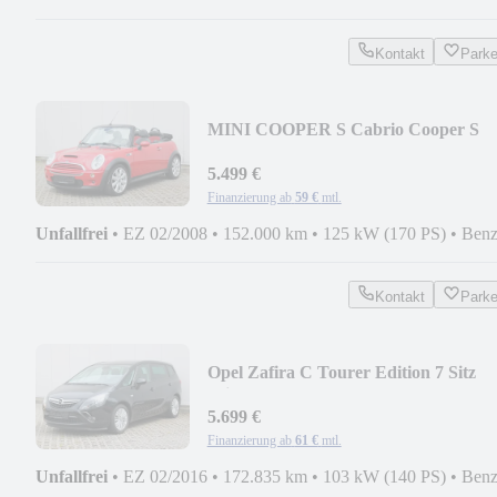
Kontakt
Park
MINI COOPER S Cabrio Cooper S
Harmann
5.499 €
Finanzierung ab
59 €
mtl.
Unfallfrei
•
EZ 02/2008
•
152.000 km
•
125 kW (170 PS)
•
Benz
Kontakt
Park
Opel Zafira C Tourer Edition 7 Sitz
Klima Kamera AHK
5.699 €
Finanzierung ab
61 €
mtl.
Unfallfrei
•
EZ 02/2016
•
172.835 km
•
103 kW (140 PS)
•
Benz