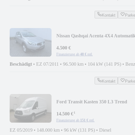
Kontakt
Park
Nissan Qashqai Acenta 4X4 Automati
2.0
4.500 €
Finanzierung ab
48 €
mtl.
Beschädigt
•
EZ 07/2011
•
96.500 km
•
104 kW (141 PS)
•
Benz
Kontakt
Park
Ford Transit Kasten 350 L3 Trend
Klima AHK 2800 Kamer
¹
14.500 €
Finanzierung ab
151 €
mtl.
EZ 05/2019
•
148.000 km
•
96 kW (131 PS)
•
Diesel