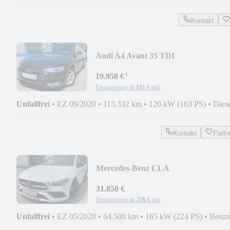
Kontakt
Audi A4 Avant 35 TDI
basis*LED*NAV*PDC*ACC*TEMP
¹
19.950 €
Finanzierung ab
161 €
mtl.
Unfallfrei
•
EZ 09/2020
•
113.332 km
•
120 kW (163 PS)
•
Dies
Kontakt
Park
Mercedes-Benz CLA
250*AMG*NIGHT*MBUX*LED*T-
LEDER*360°CAM*ACC
31.850 €
Finanzierung ab
256 €
mtl.
Unfallfrei
•
EZ 05/2020
•
64.500 km
•
165 kW (224 PS)
•
Benzi