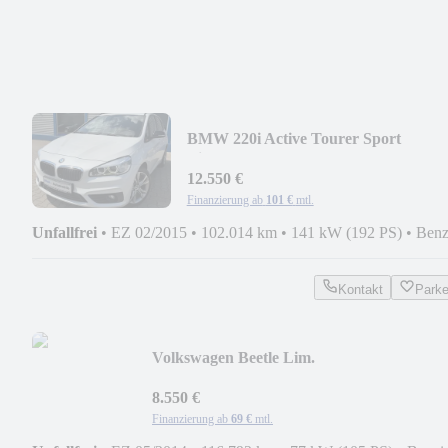
BMW 220i Active Tourer Sport
Line*LED*PDC*NAV*TEMPO*
12.550 €
Finanzierung ab
101 €
mtl.
Unfallfrei
•
EZ 02/2015
•
102.014 km
•
141 kW (192 PS)
•
Benz
Kontakt
Park
Volkswagen Beetle Lim.
Cup*PANO*PDC*KLIMAAUT*SHZ*M
8.550 €
Finanzierung ab
69 €
mtl.