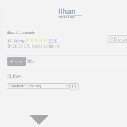
ilhan Automobile
Über un
(
299
)
4.8 Sterne
DE-
50170
Kerpen-Sindorf
Pkw
Filter
72 Pkw