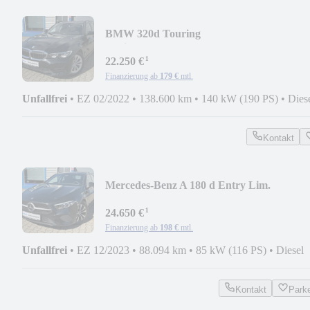
BMW 320d Touring
xDrive*LED*NAV*VIRTUAL*CAM*PD
¹
22.250 €
Finanzierung ab
179 €
mtl.
Unfallfrei
•
EZ 02/2022
•
138.600 km
•
140 kW (190 PS)
•
Dies
Kontakt
Mercedes-Benz A 180 d Entry Lim.
*LED*TLEDER*WIDE*NAV*RCAM*P
¹
24.650 €
Finanzierung ab
198 €
mtl.
Unfallfrei
•
EZ 12/2023
•
88.094 km
•
85 kW (116 PS)
•
Diesel
Kontakt
Park