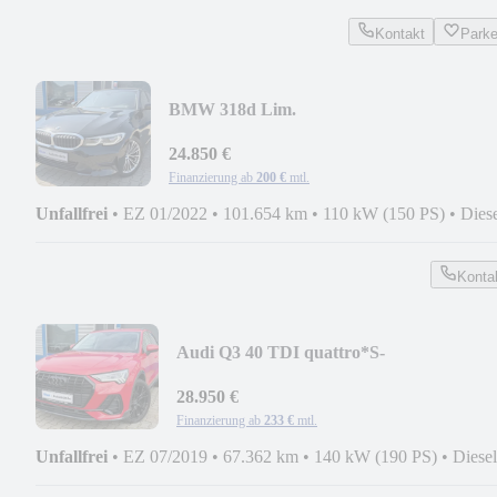
Kontakt
Park
BMW 318d Lim.
Advantage*LASER*LEDER*NAV*RCA
24.850 €
Finanzierung ab
200 €
mtl.
Unfallfrei
•
EZ 01/2022
•
101.654 km
•
110 kW (150 PS)
•
Dies
Konta
Audi Q3 40 TDI quattro*S-
LINE*BLACK*LED*ALCANTARA*B
28.950 €
Finanzierung ab
233 €
mtl.
Unfallfrei
•
EZ 07/2019
•
67.362 km
•
140 kW (190 PS)
•
Diesel