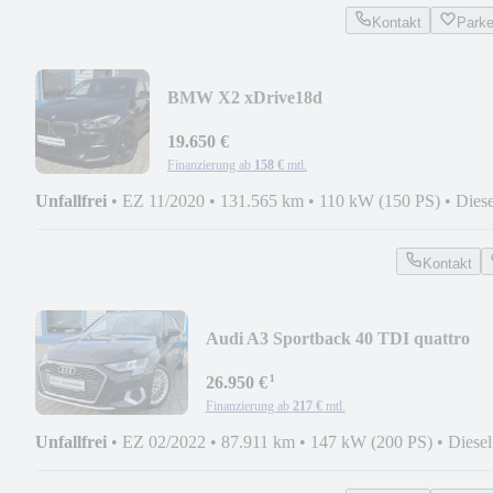
Kontakt
Park
BMW X2 xDrive18d
Advantage*LED*NAV*RCAM*PDC*T
19.650 €
Finanzierung ab
158 €
mtl.
Unfallfrei
•
EZ 11/2020
•
131.565 km
•
110 kW (150 PS)
•
Diese
Kontakt
Audi A3 Sportback 40 TDI quattro
advanced*LED*PANO*
¹
26.950 €
Finanzierung ab
217 €
mtl.
Unfallfrei
•
EZ 02/2022
•
87.911 km
•
147 kW (200 PS)
•
Diesel