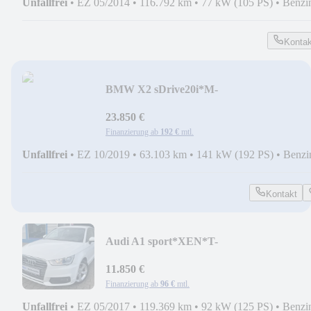
Unfallfrei
•
EZ 05/2014
•
116.792 km
•
77 kW (105 PS)
•
Benzi
Kontak
BMW X2 sDrive20i*M-
SPORT*SHADOW*LED*PANO*HUD*T
23.850 €
Finanzierung ab
192 €
mtl.
Unfallfrei
•
EZ 10/2019
•
63.103 km
•
141 kW (192 PS)
•
Benzi
Kontakt
Audi A1 sport*XEN*T-
LEDER*NAV*PDC*KLIMA*SHZ*MFL
11.850 €
Finanzierung ab
96 €
mtl.
Unfallfrei
•
EZ 05/2017
•
119.369 km
•
92 kW (125 PS)
•
Benzi