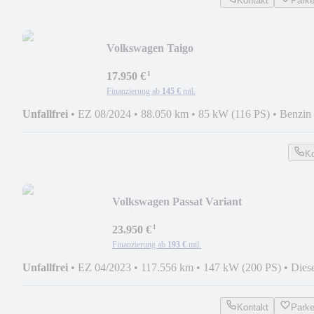
Kontakt
Park
Volkswagen Taigo
Move*LED*ACC*SPUR*NAV*PDC*VI
¹
17.950 €
Finanzierung ab
145 €
mtl.
Unfallfrei
•
EZ 08/2024
•
88.050 km
•
85 kW (116 PS)
•
Benzin
Ko
Volkswagen Passat Variant
Business*LED*PANO*NAV*RCAM*PD
¹
23.950 €
Finanzierung ab
193 €
mtl.
Unfallfrei
•
EZ 04/2023
•
117.556 km
•
147 kW (200 PS)
•
Dies
Kontakt
Park