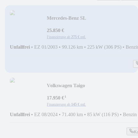
Mercedes-Benz SL
500*XEN*LEDER*NAV*PDC*KEYLES
25.850 €
Finanzierung ab
275 €
mtl.
Unfallfrei
•
EZ 01/2003
•
99.126 km
•
225 kW (306 PS)
•
Benzi
Volkswagen Taigo
Move*LED*ACC*SPUR*NAV*PDC*VI
¹
17.950 €
Finanzierung ab
145 €
mtl.
Unfallfrei
•
EZ 08/2024
•
71.400 km
•
85 kW (116 PS)
•
Benzin
Ko