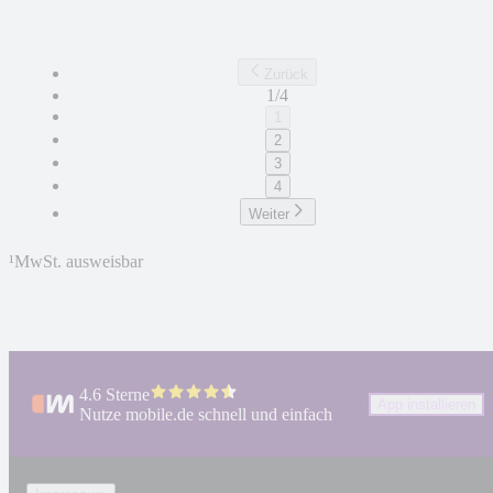
Zurück
1/4
1
2
3
4
Weiter
¹
MwSt. ausweisbar
4.6 Sterne
App installieren
Nutze mobile.de schnell und einfach