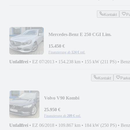
Kontakt
P
Mercedes-Benz E 250 CGI Lim.
BlueEfficiency*LED*LEDER*NAV*PD
15.450 €
Finanzierung ab
124 €
mtl.
Unfallfrei
•
EZ 07/2013
•
154.238 km
•
155 kW (211 PS)
•
Benz
Kontakt
Park
Volvo V90 Kombi
Inscription*LED*LEDER*HUD*360°*V
25.950 €
Finanzierung ab
209 €
mtl.
Unfallfrei
•
EZ 06/2018
•
109.867 km
•
184 kW (250 PS)
•
Benz