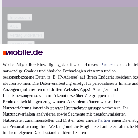
Impressum
AGB
Vertrag widerrufen
Datenschutz
Datenschutzeinstellungen
Erklärung zur Barrierefreiheit
Wir benötigen Ihre Einwilligung, damit wir und unsere
Partner
technisch nic
notwendige Cookies und ähnliche Technologien einsetzen und so
Report Security Vulnerability (English)
personenbezogene Daten (z. B. IP-Adresse) auf Ihrem Endgerät speichern bz
abrufen können. Die Datenverarbeitung erfolgt für personalisierte Inhalte un
Powered by
Anzeigen (auf unseren und dritten Websites/Apps), Anzeigen- und
Inhaltsmessungen sowie um Erkenntnisse über Zielgruppen und
Produktentwicklungen zu gewinnen. Außerdem können wir so Ihre
Ob
Neuwagen
,
Gebrauchtwagen
oder
Leasing-Angebote
: Alle
Nutzererfahrung innerhalb
unserer Unternehmensgruppe
verbessern, Ihr
Fahrzeuge gibt es bei mobile.de
Nutzungsverhalten analysieren sowie Segmente mit pseudonymisierten
Nutzerdaten zusammenstellen und Dritten über unsere
Partner
einen Datenabg
zur Personalisierung ihrer Werbung und die Möglichkeit anbieten, ähnliche N
in ihrem eigenen Datenbestand zu identifizieren.