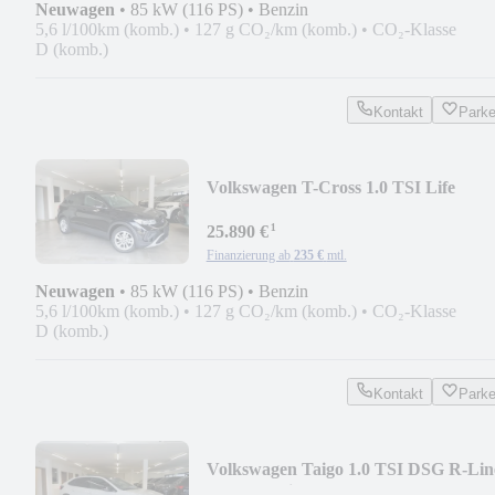
Neuwagen
•
85 kW (116 PS)
•
Benzin
5,6 l/100km (komb.)
•
127 g CO₂/km (komb.)
•
CO₂-Klasse
D (komb.)
Kontakt
Park
Volkswagen T-Cross 1.0 TSI Life
AHK/AppCon/ACC/Travel/Kam
¹
25.890 €
Finanzierung ab
235 €
mtl.
Neuwagen
•
85 kW (116 PS)
•
Benzin
5,6 l/100km (komb.)
•
127 g CO₂/km (komb.)
•
CO₂-Klasse
D (komb.)
Kontakt
Park
Volkswagen Taigo 1.0 TSI DSG R-Lin
Pano/Matrix/AppCon/4J