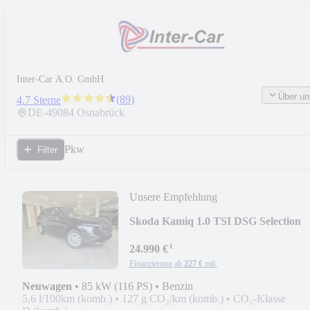
Inter-Car A.O. GmbH
Über un
(
89
)
4.7 Sterne
DE-
49084
Osnabrück
Pkw
Filter
Unsere Empfehlung
Skoda Kamiq 1.0 TSI DSG Selection
AHK/SmartLink/Temp
¹
24.990 €
Finanzierung ab
227 €
mtl.
Neuwagen
•
85 kW (116 PS)
•
Benzin
5,6 l/100km (komb.)
•
127 g CO₂/km (komb.)
•
CO₂-Klasse