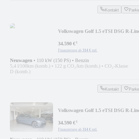
Kontakt
Park
Volkswagen Golf 1.5 eTSI DSG R-Lin
AHK/AppCon/Kamera/ACC
¹
34.590 €
Finanzierung ab
314 €
mtl.
Neuwagen
•
110 kW (150 PS)
•
Benzin
5,4 l/100km (komb.)
•
122 g CO₂/km (komb.)
•
CO₂-Klasse
D (komb.)
Kontakt
Park
Volkswagen Golf 1.5 eTSI DSG R-Lin
AHK/AppCon/Kamera/ACC
¹
34.590 €
Finanzierung ab
314 €
mtl.