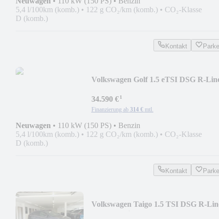
Neuwagen
•
110 kW (150 PS)
•
Benzin
5,4 l/100km (komb.)
•
122 g CO₂/km (komb.)
•
CO₂-Klasse
D (komb.)
Kontakt
Park
Volkswagen Golf 1.5 eTSI DSG R-Lin
AHK/AppCon/Kamera/ACC
¹
34.590 €
Finanzierung ab
314 €
mtl.
Neuwagen
•
110 kW (150 PS)
•
Benzin
5,4 l/100km (komb.)
•
122 g CO₂/km (komb.)
•
CO₂-Klasse
D (komb.)
Kontakt
Park
Volkswagen Taigo 1.5 TSI DSG R-Lin
AHK/Matrix/AppCon/4J