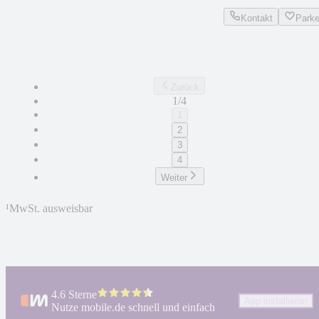
Kontakt
Park
Zurück
1/4
1
2
3
4
Weiter
¹
MwSt. ausweisbar
4.6 Sterne
App installieren
Nutze mobile.de schnell und einfach