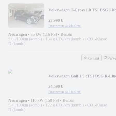
Volkswagen T-Cross 1.0 TSI DSG Lif
AHK/Ready2D/ACC/Travel
¹
27.990 €
Finanzierung ab
254 €
mtl.
Neuwagen
•
85 kW (116 PS)
•
Benzin
5,8 l/100km (komb.)
•
134 g CO₂/km (komb.)
•
CO₂-Klasse
D (komb.)
Kontakt
Park
Volkswagen Golf 1.5 eTSI DSG R-Lin
AHK/AppCon/Kamera/ACC
¹
34.590 €
Finanzierung ab
314 €
mtl.
Neuwagen
•
110 kW (150 PS)
•
Benzin
5,4 l/100km (komb.)
•
122 g CO₂/km (komb.)
•
CO₂-Klasse
D (komb.)