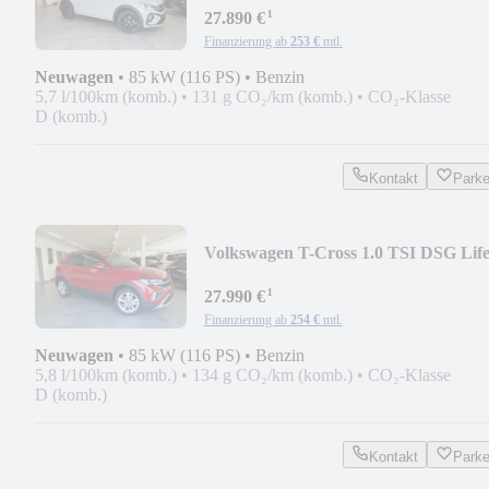
¹
27.890 €
Finanzierung ab
253 €
mtl.
Neuwagen
•
85 kW (116 PS)
•
Benzin
5,7 l/100km (komb.)
•
131 g CO₂/km (komb.)
•
CO₂-Klasse
D (komb.)
Kontakt
Park
Volkswagen T-Cross 1.0 TSI DSG Lif
AHK/Ready2D/ACC/Travel
¹
27.990 €
Finanzierung ab
254 €
mtl.
Neuwagen
•
85 kW (116 PS)
•
Benzin
5,8 l/100km (komb.)
•
134 g CO₂/km (komb.)
•
CO₂-Klasse
D (komb.)
Kontakt
Park