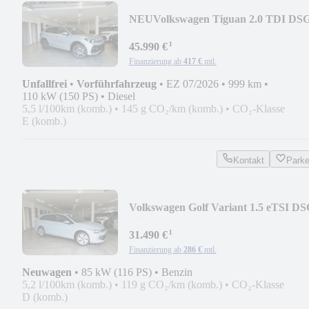
NEU
Volkswagen Tiguan 2.0 TDI DS
R-Line Matrix/AHK/Navi/360°
¹
45.990 €
Finanzierung ab
417 €
mtl.
Unfallfrei
•
Vorführfahrzeug
•
EZ 07/2026
•
999 km
•
110 kW (150 PS)
•
Diesel
5,5 l/100km (komb.)
•
145 g CO₂/km (komb.)
•
CO₂-Klasse
E (komb.)
Kontakt
Park
Volkswagen Golf Variant 1.5 eTSI D
Life AHK/EasyOpen/Kam
¹
31.490 €
Finanzierung ab
286 €
mtl.
Neuwagen
•
85 kW (116 PS)
•
Benzin
5,2 l/100km (komb.)
•
119 g CO₂/km (komb.)
•
CO₂-Klasse
D (komb.)