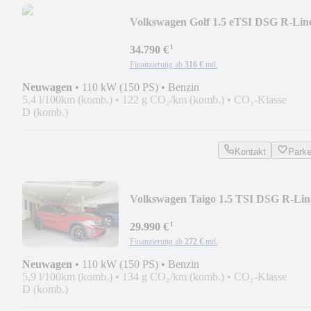
Volkswagen Golf 1.5 eTSI DSG R-Lin
Pano/AppCon/Kamera/ACC
¹
34.790 €
Finanzierung ab
316 €
mtl.
Neuwagen
•
110 kW (150 PS)
•
Benzin
5,4 l/100km (komb.)
•
122 g CO₂/km (komb.)
•
CO₂-Klasse
D (komb.)
Kontakt
Park
Volkswagen Taigo 1.5 TSI DSG R-Lin
Pano/Matrix/AppCon/4J
¹
29.990 €
Finanzierung ab
272 €
mtl.
Neuwagen
•
110 kW (150 PS)
•
Benzin
5,9 l/100km (komb.)
•
134 g CO₂/km (komb.)
•
CO₂-Klasse
D (komb.)