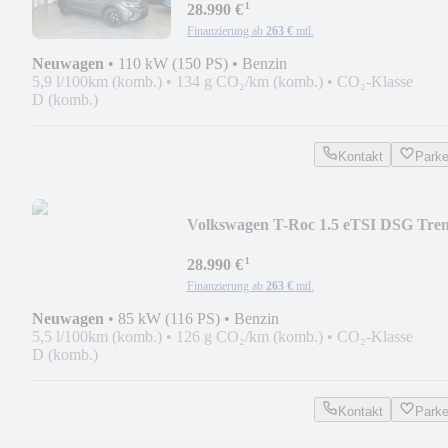
¹
28.990 €
Finanzierung ab
263 €
mtl.
Neuwagen
•
110 kW (150 PS)
•
Benzin
5,9 l/100km (komb.)
•
134 g CO₂/km (komb.)
•
CO₂-Klasse
D (komb.)
Kontakt
Park
Volkswagen T-Roc 1.5 eTSI DSG Tre
AHK/AppCon/PDC/Temp/4J
¹
28.990 €
Finanzierung ab
263 €
mtl.
Neuwagen
•
85 kW (116 PS)
•
Benzin
5,5 l/100km (komb.)
•
126 g CO₂/km (komb.)
•
CO₂-Klasse
D (komb.)
Kontakt
Park