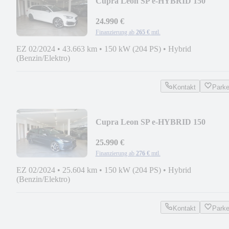
Cupra Leon SP e-HYBRID 150
Navi/ACC/DCC/Travel/Kamera
24.990 €
Finanzierung ab
265 €
mtl.
EZ 02/2024
•
43.663 km
•
150 kW (204 PS)
•
Hybrid
(Benzin/Elektro)
Kontakt
Park
Cupra Leon SP e-HYBRID 150
Navi/ACC/DCC/EasyOpen/Kam
25.990 €
Finanzierung ab
276 €
mtl.
EZ 02/2024
•
25.604 km
•
150 kW (204 PS)
•
Hybrid
(Benzin/Elektro)
Kontakt
Park