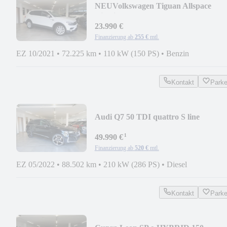
NEU
Volkswagen Tiguan Allspace
Highline EasyOpen/ACC/LED
23.990 €
Finanzierung ab
255 €
mtl.
EZ 10/2021
•
72.225 km
•
110 kW (150 PS)
•
Benzin
Kontakt
Park
Audi Q7 50 TDI quattro S line
21"ALU/Luft/360°/Standh
¹
49.990 €
Finanzierung ab
520 €
mtl.
EZ 05/2022
•
88.502 km
•
210 kW (286 PS)
•
Diesel
Kontakt
Park