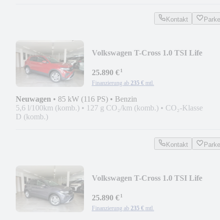
Kontakt
Park
Volkswagen T-Cross 1.0 TSI Life
AHK/AppCon/ACC/Travel/Kam
¹
25.890 €
Finanzierung ab
235 €
mtl.
Neuwagen
•
85 kW (116 PS)
•
Benzin
5,6 l/100km (komb.)
•
127 g CO₂/km (komb.)
•
CO₂-Klasse
D (komb.)
Kontakt
Park
Volkswagen T-Cross 1.0 TSI Life
AHK/AppCon/ACC/Travel/Kam
¹
25.890 €
Finanzierung ab
235 €
mtl.