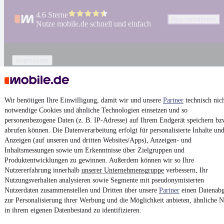
4.6 Sterne
App installieren
Nutze mobile.de schnell und einfach
Impressum
AGB
Vertrag widerrufen
Wir benötigen Ihre Einwilligung, damit wir und unsere
Partner
technisch nic
Datenschutz
notwendige Cookies und ähnliche Technologien einsetzen und so
Datenschutzeinstellungen
personenbezogene Daten (z. B. IP-Adresse) auf Ihrem Endgerät speichern bz
abrufen können. Die Datenverarbeitung erfolgt für personalisierte Inhalte un
Erklärung zur Barrierefreiheit
Anzeigen (auf unseren und dritten Websites/Apps), Anzeigen- und
Report Security Vulnerability (English)
Inhaltsmessungen sowie um Erkenntnisse über Zielgruppen und
Produktentwicklungen zu gewinnen. Außerdem können wir so Ihre
Nutzererfahrung innerhalb
unserer Unternehmensgruppe
verbessern, Ihr
Powered by
Nutzungsverhalten analysieren sowie Segmente mit pseudonymisierten
Nutzerdaten zusammenstellen und Dritten über unsere
Partner
einen Datenabg
zur Personalisierung ihrer Werbung und die Möglichkeit anbieten, ähnliche N
Weitere Fahrzeuge gibt es auf mobile.de, dem Marktplatz für
in ihrem eigenen Datenbestand zu identifizieren.
Autos
und
Motorräder