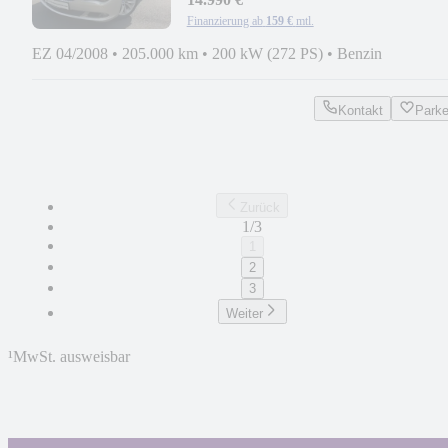
Finanzierung ab
159 €
mtl.
EZ 04/2008
•
205.000 km
•
200 kW (272 PS)
•
Benzin
Kontakt
Park
Zurück
1/3
1
2
3
Weiter
¹
MwSt. ausweisbar