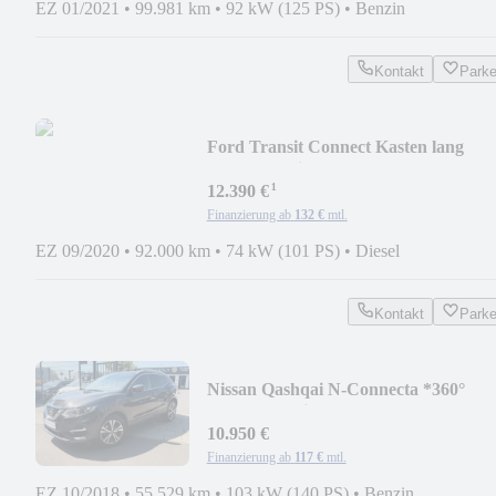
EZ 01/2021
•
99.981 km
•
92 kW (125 PS)
•
Benzin
Kontakt
Park
Ford Transit Connect Kasten lang
Trend *Navi,Scheckh*
¹
12.390 €
Finanzierung ab
132 €
mtl.
EZ 09/2020
•
92.000 km
•
74 kW (101 PS)
•
Diesel
Kontakt
Park
Nissan Qashqai N-Connecta *360°
Kamera,Navi,Pano*
10.950 €
Finanzierung ab
117 €
mtl.
EZ 10/2018
•
55.529 km
•
103 kW (140 PS)
•
Benzin