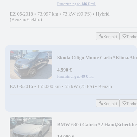
Finanzierung ab
146 €
mtl.
EZ 05/2018
•
73.997 km
•
73 kW (99 PS)
•
Hybrid
(Benzin/Elektro)
Kontakt
Park
Skoda Citigo Monte Carlo *Klima.Al
4.590 €
Finanzierung ab
49 €
mtl.
EZ 03/2016
•
155.000 km
•
55 kW (75 PS)
•
Benzin
Kontakt
Park
BMW 630 i Cabrio *2 Hand,Scheckhe
gepflegt *
14.990 €