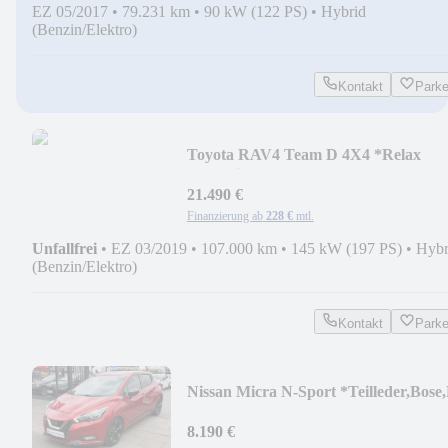
EZ 05/2017
•
79.231 km
•
90 kW (122 PS)
•
Hybrid
(Benzin/Elektro)
Kontakt
Park
Toyota RAV4 Team D 4X4 *Relax
Garantie,Scheckheft*
21.490 €
Finanzierung ab
228 €
mtl.
Unfallfrei
•
EZ 03/2019
•
107.000 km
•
145 kW (197 PS)
•
Hybr
(Benzin/Elektro)
Kontakt
Park
Nissan Micra N-Sport *Teilleder,Bose
Kamera*
8.190 €