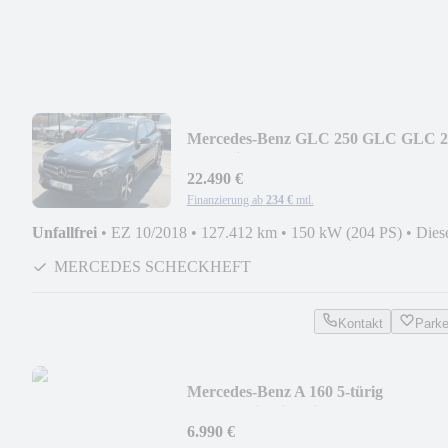
Mercedes-Benz GLC 250 GLC GLC 2
d 4Matic*SCHECKHEFT MERCED
22.490 €
Finanzierung ab
234 €
mtl.
Unfallfrei
•
EZ 10/2018
•
127.412 km
•
150 kW (204 PS)
•
Dies
MERCEDES SCHECKHEFT
Kontakt
Park
Mercedes-Benz A 160 5-türig
*Automatik,Sitzheitzung,Scheckheft
6.990 €