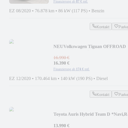
Finanzierung ab
87 €
mtl.
EZ 08/2020
•
76.878 km
•
86 kW (117 PS)
•
Benzin
Kontakt
Park
NEU
Volkswagen Tiguan OFFROAD
Start-Stopp 4Motion *Head-Up*
16.990 €
16.390 €
Finanzierung ab
174 €
mtl.
EZ 12/2020
•
170.464 km
•
140 kW (190 PS)
•
Diesel
Kontakt
Park
Toyota Auris Hybrid Team D *Navi,R
Kamera,Pano*
13.990 €