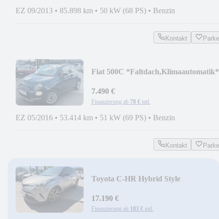
EZ 09/2013
•
85.898 km
•
50 kW (68 PS)
•
Benzin
Kontakt
Park
Fiat 500C *Faltdach,Klimaautomatik*
7.490 €
Finanzierung ab
78 €
mtl.
EZ 05/2016
•
53.414 km
•
51 kW (69 PS)
•
Benzin
Kontakt
Park
Toyota C-HR Hybrid Style
*Leder,RelaxGarantie*
17.190 €
Finanzierung ab
183 €
mtl.