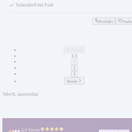
Scheckheft bei Ford
Kontakt
Park
Zurück
1/3
1
2
3
Weiter
¹
MwSt. ausweisbar
4.6 Sterne