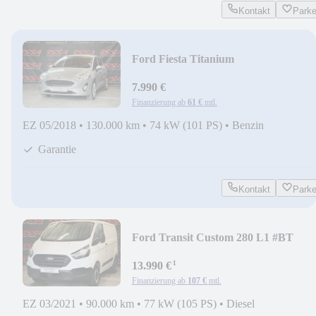
Kontakt
Park
Ford Fiesta Titanium
B&O/CarPlay/Spurhalte/Kamera
7.990 €
Finanzierung ab
61 €
mtl.
EZ 05/2018
•
130.000 km
•
74 kW (101 PS)
•
Benzin
Garantie
Kontakt
Park
Ford Transit Custom 280 L1 #BT
#DAB+ #LKW #1.Hand
¹
13.990 €
Finanzierung ab
107 €
mtl.
EZ 03/2021
•
90.000 km
•
77 kW (105 PS)
•
Diesel