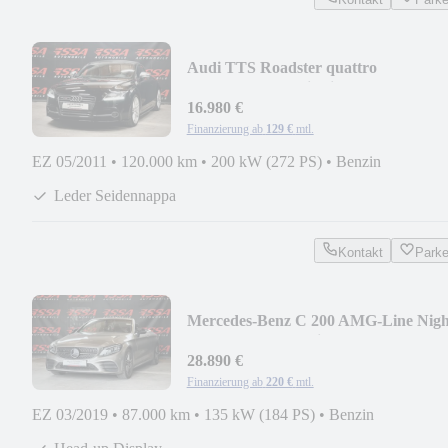
Audi TTS Roadster quattro
MMIplus/MagneticRide/BT
16.980 €
Finanzierung ab
129 €
mtl.
EZ 05/2011
•
120.000 km
•
200 kW (272 PS)
•
Benzin
Leder Seidennappa
Kontakt
Park
Mercedes-Benz C 200 AMG-Line Nigh
Paket/Burmester/Virtual/HUD
28.890 €
Finanzierung ab
220 €
mtl.
EZ 03/2019
•
87.000 km
•
135 kW (184 PS)
•
Benzin