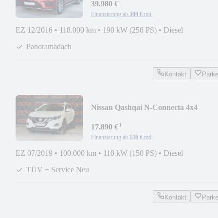
39.980 €
Finanzierung ab
304 €
mtl.
EZ 12/2016
•
118.000 km
•
190 kW (258 PS)
•
Diesel
Panoramadach
Kontakt
Park
Nissan Qashqai N-Connecta 4x4
360°/Panorama/CarPlay
¹
17.890 €
Finanzierung ab
136 €
mtl.
EZ 07/2019
•
100.000 km
•
110 kW (150 PS)
•
Diesel
TÜV + Service Neu
Kontakt
Park