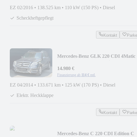
EZ 02/2016
•
138.525 km
•
110 kW (150 PS)
•
Diesel
Scheckheftgepflegt
Kontakt
Park
Mercedes-Benz GLK 220 CDI 4Matic
Pano/Alcantara/ParkAssist/AHK
14.980 €
Finanzierung ab
114 €
mtl.
EZ 04/2014
•
133.671 km
•
125 kW (170 PS)
•
Diesel
Elektr. Heckklappe
Kontakt
Park
Mercedes-Benz C 220 CDI Edition C