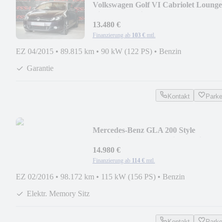
Volkswagen Golf VI Cabriolet Lounge
Bi-Xenon/Navi/Sport
13.480 €
Finanzierung ab
103 €
mtl.
EZ 04/2015
•
89.815 km
•
90 kW (122 PS)
•
Benzin
Garantie
Kontakt
Park
Mercedes-Benz GLA 200 Style
DynamicSelect/ParkAssist/Ambiente
14.980 €
Finanzierung ab
114 €
mtl.
EZ 02/2016
•
98.172 km
•
115 kW (156 PS)
•
Benzin
Elektr. Memory Sitz
Kontakt
Park