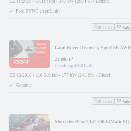
EZ 11/2019
•
67.114 km
•
147 kW (200 PS)
•
Benzin
Ford SYNC (AppLink)
Kontakt
Park
Land Rover Discovery Sport SE AWD
#Meridian #ILS #AHK #Navi
¹
21.990 €
Finanzierung ab
168 €
mtl.
EZ 12/2018
•
116.619 km
•
177 kW (241 PS)
•
Diesel
Garantie
Kontakt
Park
Mercedes-Benz GLE 350d 4Matic 9G-
Tronic AMG Line/designo/360°