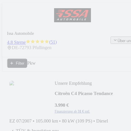
Issa Automobile
Über un
(
51
)
4.8 Sterne
DE-
72793
Pfullingen
Pkw
Filter
Unsere Empfehlung
Citroën C4 Picasso Tendance
3.990 €
Finanzierung ab
31 €
mtl.
EZ 07/2007
•
105.000 km
•
80 kW (109 PS)
•
Diesel
TÜV & Inspektion neu