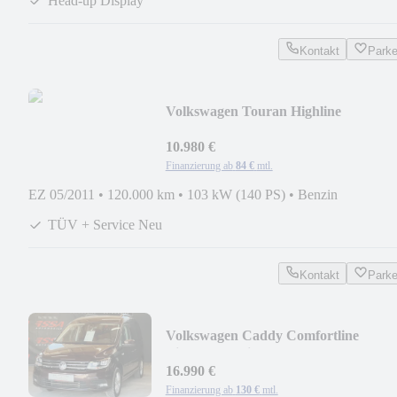
Head-up Display
Kontakt
Park
Volkswagen Touran Highline
#Alcantara #R-Kamera #Panorama
10.980 €
Finanzierung ab
84 €
mtl.
EZ 05/2011
•
120.000 km
•
103 kW (140 PS)
•
Benzin
TÜV + Service Neu
Kontakt
Park
Volkswagen Caddy Comfortline
BiXenon Navi AHK ACC
16.990 €
Finanzierung ab
130 €
mtl.