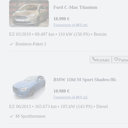
Ford C-Max Titanium
Navi/SHZ/Lenkradhzg/PDC
10.990 €
Finanzierung ab
84 €
mtl.
EZ 05/2019
•
69.497 km
•
110 kW (150 PS)
•
Benzin
Business-Paket 2
Kontakt
Park
BMW 118d M Sport Shadow/Bi-
Xenon/AdvantagePlus
10.980 €
Finanzierung ab
84 €
mtl.
EZ 06/2013
•
165.673 km
•
105 kW (143 PS)
•
Diesel
M Sportbremsen