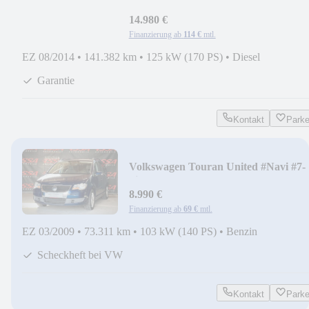
AMG/Alcantara/SHZ
14.980 €
Finanzierung ab
114 €
mtl.
EZ 08/2014
•
141.382 km
•
125 kW (170 PS)
•
Diesel
Garantie
Kontakt
Park
Volkswagen Touran United #Navi #7-
Sitze #SHZ #Tempomat
8.990 €
Finanzierung ab
69 €
mtl.
EZ 03/2009
•
73.311 km
•
103 kW (140 PS)
•
Benzin
Scheckheft bei VW
Kontakt
Park