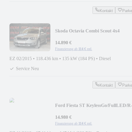
Kontakt
Park
Skoda Octavia Combi Scout 4x4
Alcantara/LED/AHK/8-Fach
14.890 €
Finanzierung ab
114 €
mtl.
EZ 02/2015
•
118.436 km
•
135 kW (184 PS)
•
Diesel
Service Neu
Kontakt
Park
Ford Fiesta ST KeylessGo/FullLED/R
Kamera/Garantie
14.980 €
Finanzierung ab
114 €
mtl.