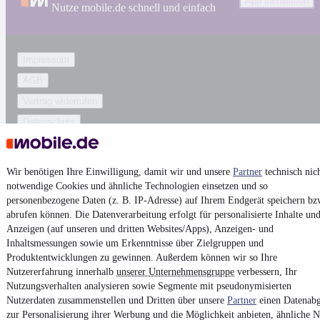
App installieren
Nutze mobile.de schnell und einfach
Impressum
AGB
Vertrag widerrufen
Datenschutz
Datenschutzeinstellungen
Erklärung zur Barrierefreiheit
Wir benötigen Ihre Einwilligung, damit wir und unsere
Partner
technisch nic
Report Security Vulnerability (English)
notwendige Cookies und ähnliche Technologien einsetzen und so
personenbezogene Daten (z. B. IP-Adresse) auf Ihrem Endgerät speichern bz
abrufen können. Die Datenverarbeitung erfolgt für personalisierte Inhalte un
Powered by
Anzeigen (auf unseren und dritten Websites/Apps), Anzeigen- und
Inhaltsmessungen sowie um Erkenntnisse über Zielgruppen und
Produktentwicklungen zu gewinnen. Außerdem können wir so Ihre
Ob
Neuwagen
,
Gebrauchtwagen
oder
Leasing-Angebote
: Alle
Nutzererfahrung innerhalb
unserer Unternehmensgruppe
verbessern, Ihr
Fahrzeuge gibt es bei mobile.de
Nutzungsverhalten analysieren sowie Segmente mit pseudonymisierten
Nutzerdaten zusammenstellen und Dritten über unsere
Partner
einen Datenabg
zur Personalisierung ihrer Werbung und die Möglichkeit anbieten, ähnliche N