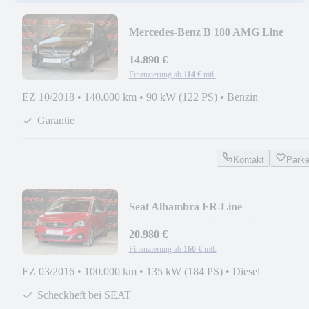
Mercedes-Benz B 180 AMG Line
KeylessGo/LED/Alcantara/Carbon
14.890 €
Finanzierung ab
114 €
mtl.
EZ 10/2018
•
140.000 km
•
90 kW (122 PS)
•
Benzin
Garantie
Kontakt
Park
Seat Alhambra FR-Line
Massage/Pano/7Sitze/Navi/Garant
20.980 €
Finanzierung ab
160 €
mtl.
EZ 03/2016
•
100.000 km
•
135 kW (184 PS)
•
Diesel
Scheckheft bei SEAT