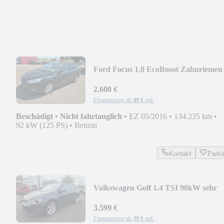
Ford Focus 1,0 EcoBoost Zahnriemen
gerissen
2.600 €
Finanzierung ab
49 €
mtl.
Beschädigt
•
Nicht fahrtauglich
•
EZ 05/2016
•
134.235 km
•
92 kW (125 PS)
•
Benzin
Kontakt
Park
Volkswagen Golf 1.4 TSI 90kW sehr
gepflegt
3.599 €
Finanzierung ab
39 €
mtl.