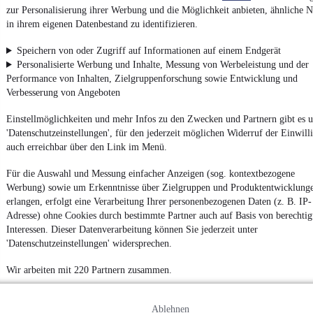
4.6 Sterne
App installieren
zur Personalisierung ihrer Werbung und die Möglichkeit anbieten, ähnliche N
Nutze mobile.de schnell und einfach
in ihrem eigenen Datenbestand zu identifizieren.
Speichern von oder Zugriff auf Informationen auf einem Endgerät
Personalisierte Werbung und Inhalte, Messung von Werbeleistung und der
Impressum
Performance von Inhalten, Zielgruppenforschung sowie Entwicklung und
AGB
Verbesserung von Angeboten
Vertrag widerrufen
Einstellmöglichkeiten und mehr Infos zu den Zwecken und Partnern gibt es u
Datenschutz
'Datenschutzeinstellungen', für den jederzeit möglichen Widerruf der Einwill
auch erreichbar über den Link im Menü.
Datenschutzeinstellungen
Erklärung zur Barrierefreiheit
Für die Auswahl und Messung einfacher Anzeigen (sog. kontextbezogene
Werbung) sowie um Erkenntnisse über Zielgruppen und Produktentwicklung
Report Security Vulnerability (English)
erlangen, erfolgt eine Verarbeitung Ihrer personenbezogenen Daten (z. B. IP-
Adresse) ohne Cookies durch bestimmte Partner auch auf Basis von berechtig
Powered by
Interessen. Dieser Datenverarbeitung können Sie jederzeit unter
'Datenschutzeinstellungen' widersprechen.
Noch mehr
neue Autos
unterschiedlicher Marken, auch als
Wir arbeiten mit 220 Partnern zusammen.
Leasing-Angebote
, gibt es bei mobile.de
Ablehnen