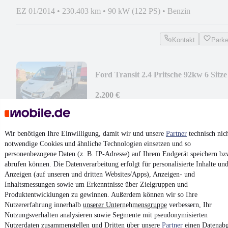
EZ 01/2014
•
230.403 km
•
90 kW (122 PS)
•
Benzin
Kontakt
Park
Ford Transit 2.4 Pritsche 92kw 6 Sitze
2.200 €
Finanzierung ab
42 €
mtl.
EZ 05/2002
•
181.483 km
•
92 kW (125 PS)
•
Diesel
Wir benötigen Ihre Einwilligung, damit wir und unsere
Partner
technisch nic
notwendige Cookies und ähnliche Technologien einsetzen und so
Kontakt
Park
personenbezogene Daten (z. B. IP-Adresse) auf Ihrem Endgerät speichern bz
abrufen können. Die Datenverarbeitung erfolgt für personalisierte Inhalte un
¹
MwSt. ausweisbar
Anzeigen (auf unseren und dritten Websites/Apps), Anzeigen- und
Inhaltsmessungen sowie um Erkenntnisse über Zielgruppen und
Produktentwicklungen zu gewinnen. Außerdem können wir so Ihre
Nutzererfahrung innerhalb
unserer Unternehmensgruppe
verbessern, Ihr
Nutzungsverhalten analysieren sowie Segmente mit pseudonymisierten
Nutzerdaten zusammenstellen und Dritten über unsere
Partner
einen Datenabg