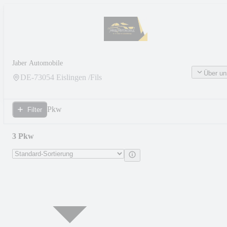
Jaber Automobile
Über un
DE-
73054
Eislingen /Fils
Pkw
Filter
3 Pkw