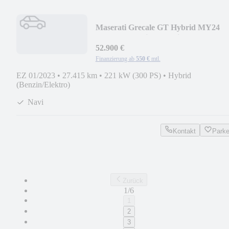
Maserati Grecale GT Hybrid MY24
Bluetooth Navi LED Klima
52.900 €
Finanzierung ab
550 €
mtl.
EZ 01/2023
•
27.415 km
•
221 kW (300 PS)
•
Hybrid
(Benzin/Elektro)
Navi
Kontakt
Park
Zurück
1/6
1
2
3