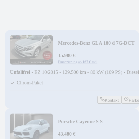
Mercedes-Benz GLA 180 d 7G-DCT
Style Pano+Shz+Temp+Kam+Navi
15.980 €
Finanzierung ab
167 €
mtl.
Unfallfrei
•
EZ 10/2015
•
129.500 km
•
80 kW (109 PS)
•
Diesel
Chrom-Paket
Kontakt
Park
Porsche Cayenne S S
Pano+Acc+Leder+21 Zoll
43.480 €