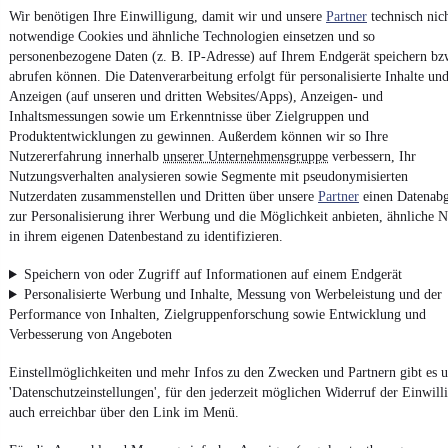
Wir benötigen Ihre Einwilligung, damit wir und unsere
Partner
technisch nic
Erklärung zur Barrierefreiheit
notwendige Cookies und ähnliche Technologien einsetzen und so
Report Security Vulnerability (English)
personenbezogene Daten (z. B. IP-Adresse) auf Ihrem Endgerät speichern bz
abrufen können. Die Datenverarbeitung erfolgt für personalisierte Inhalte un
Anzeigen (auf unseren und dritten Websites/Apps), Anzeigen- und
Powered by
Inhaltsmessungen sowie um Erkenntnisse über Zielgruppen und
Produktentwicklungen zu gewinnen. Außerdem können wir so Ihre
Nutzererfahrung innerhalb
unserer Unternehmensgruppe
verbessern, Ihr
Noch mehr
neue Autos
unterschiedlicher Marken, auch als
Nutzungsverhalten analysieren sowie Segmente mit pseudonymisierten
Leasing-Angebote
, gibt es bei mobile.de
Nutzerdaten zusammenstellen und Dritten über unsere
Partner
einen Datenabg
zur Personalisierung ihrer Werbung und die Möglichkeit anbieten, ähnliche N
in ihrem eigenen Datenbestand zu identifizieren.
Speichern von oder Zugriff auf Informationen auf einem Endgerät
Personalisierte Werbung und Inhalte, Messung von Werbeleistung und der
Performance von Inhalten, Zielgruppenforschung sowie Entwicklung und
Verbesserung von Angeboten
Einstellmöglichkeiten und mehr Infos zu den Zwecken und Partnern gibt es u
'Datenschutzeinstellungen', für den jederzeit möglichen Widerruf der Einwill
auch erreichbar über den Link im Menü.