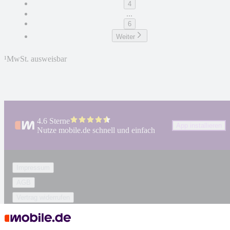
4
...
6
Weiter
¹
MwSt. ausweisbar
4.6 Sterne
App installieren
Nutze mobile.de schnell und einfach
Impressum
AGB
Vertrag widerrufen
Datenschutz
Datenschutzeinstellungen