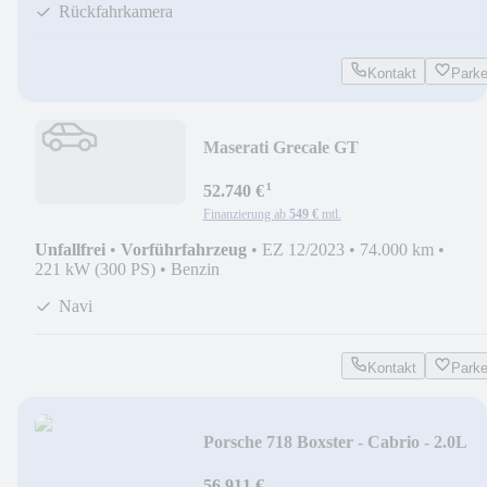
Rückfahrkamera
Kontakt
Park
Maserati Grecale GT
¹
52.740 €
Finanzierung ab
549 €
mtl.
Unfallfrei
•
Vorführfahrzeug
•
EZ 12/2023
•
74.000 km
•
221 kW (300 PS)
•
Benzin
Navi
Kontakt
Park
Porsche 718 Boxster - Cabrio - 2.0L
56.911 €