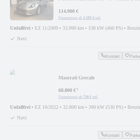
Grigio Titanio
114.900 €
Finanzierung ab
1.195 €
mtl.
Unfallfrei
•
EZ 11/2009
•
33.990 km
•
338 kW (460 PS)
•
Benzi
Navi
Kontakt
Park
Maserati Grecale
Trofeo+360+Pano+Head-Up
¹
68.800 €
Finanzierung ab
716 €
mtl.
Unfallfrei
•
EZ 10/2022
•
32.800 km
•
390 kW (530 PS)
•
Benzi
Navi
Kontakt
Park