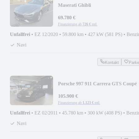
Maserati Ghibli
Trofeo+Pano+Acc+Elekt+360°+V8
69.780 €
Finanzierung ab
726 €
mtl.
Unfallfrei
•
EZ 12/2020
•
59.800 km
•
427 kW (581 PS)
•
Benzi
Navi
Kontakt
Park
Porsche 997 911 Carrera GTS Coupé
PDK Navi SSD
105.900 €
Finanzierung ab
1.123 €
mtl.
Unfallfrei
•
EZ 02/2011
•
45.780 km
•
300 kW (408 PS)
•
Benzi
Navi