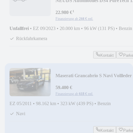
NEU
DS Automobiles DS4 PureTech 1
PERFORMANCE LINE
¹
22.980 €
Finanzierung ab
244 €
mtl.
Unfallfrei
•
EZ 09/2023
•
20.000 km
•
96 kW (131 PS)
•
Benzin
Rückfahrkamera
Kontakt
Park
Maserati Grancabrio S Navi Vollleder
Klima Einparkhilfe
59.400 €
Finanzierung ab
618 €
mtl.
EZ 05/2011
•
98.162 km
•
323 kW (439 PS)
•
Benzin
Navi
Kontakt
Park