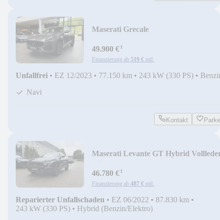
Maserati Grecale
Modena+PANO+KAM+TEMP+20-
¹
ZOLL
49.900 €
Finanzierung ab
519 €
mtl.
Unfallfrei
•
EZ 12/2023
•
77.150 km
•
243 kW (330 PS)
•
Benzi
Navi
Kontakt
Park
Maserati Levante GT Hybrid Volllede
Klima Einparkhilfe
¹
46.780 €
Finanzierung ab
487 €
mtl.
Reparierter Unfallschaden
•
EZ 06/2022
•
87.830 km
•
243 kW (330 PS)
•
Hybrid (Benzin/Elektro)