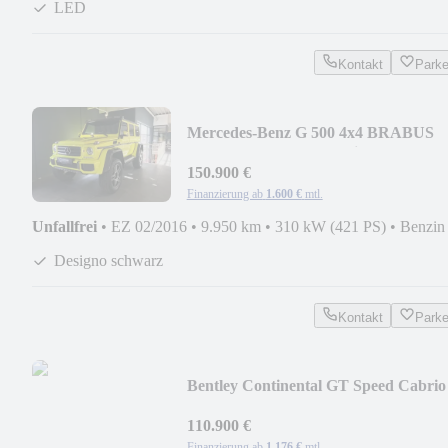
LED
Kontakt
Park
Mercedes-Benz G 500 4x4 BRABUS
Glasdach CARBON Designo
150.900 €
Finanzierung ab
1.600 €
mtl.
Unfallfrei
•
EZ 02/2016
•
9.950 km
•
310 kW (421 PS)
•
Benzin
Designo schwarz
Kontakt
Park
Bentley Continental GT Speed Cabrio
21"ACC Camr.
110.900 €
Finanzierung ab
1.176 €
mtl.