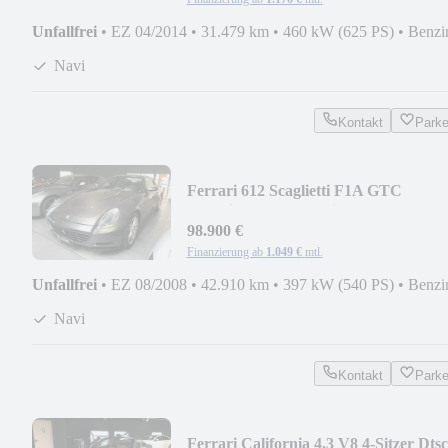
Unfallfrei
•
EZ 04/2014
•
31.479 km
•
460 kW (625 PS)
•
Benzi
Navi
Kontakt
Park
Ferrari 612 Scaglietti F1A GTC
Handling Packet Navi
98.900 €
Finanzierung ab
1.049 €
mtl.
Unfallfrei
•
EZ 08/2008
•
42.910 km
•
397 kW (540 PS)
•
Benzi
Navi
Kontakt
Park
Ferrari California 4.3 V8 4-Sitzer Dtsc