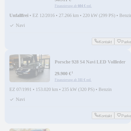
Finanzierung ab
604 €
mtl.
Unfallfrei
•
EZ 12/2016
•
27.266 km
•
220 kW (299 PS)
•
Benzi
Navi
Kontakt
Park
Porsche 928 S4 Navi LED Vollleder
¹
29.900 €
Finanzierung ab
311 €
mtl.
EZ 07/1991
•
153.020 km
•
235 kW (320 PS)
•
Benzin
Navi
Kontakt
Park