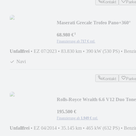
Kontakt
Park
Maserati Grecale Trofeo Pano+360°
+Head Up+Voll
¹
68.980 €
Finanzierung ab
717 €
mtl.
Unfallfrei
•
EZ 07/2023
•
83.830 km
•
390 kW (530 PS)
•
Benzi
Navi
Kontakt
Park
Rolls-Royce Wraith 6.6 V12 Duo Tone
Sky Coupe 20"
195.500 €
Finanzierung ab
1.949 €
mtl.
Unfallfrei
•
EZ 04/2014
•
35.145 km
•
465 kW (632 PS)
•
Benzi