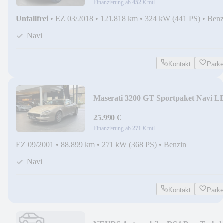
Finanzierung ab
452 €
mtl.
Unfallfrei
•
EZ 03/2018
•
121.818 km
•
324 kW (441 PS)
•
Benz
Navi
Kontakt
Park
Maserati 3200 GT Sportpaket Navi 
Vollleder
25.990 €
Finanzierung ab
271 €
mtl.
EZ 09/2001
•
88.899 km
•
271 kW (368 PS)
•
Benzin
Navi
Kontakt
Park