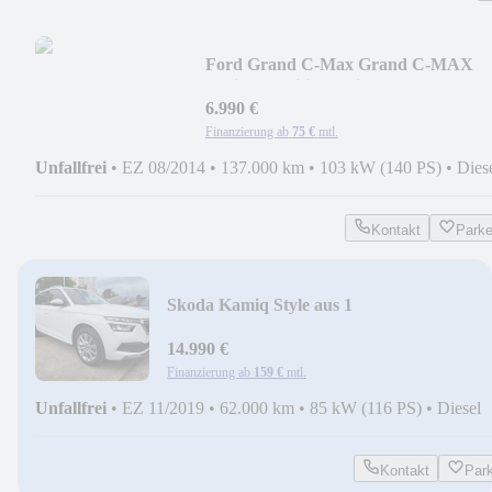
Ford Grand C-Max Grand C-MAX
Business Edition 7 Sitze
6.990 €
Finanzierung ab
75 €
mtl.
Unfallfrei
•
EZ 08/2014
•
137.000 km
•
103 kW (140 PS)
•
Dies
Kontakt
Park
Skoda Kamiq Style aus 1
Hand+MFL+SITZHEIZUNG+BC+TEM
14.990 €
Finanzierung ab
159 €
mtl.
Unfallfrei
•
EZ 11/2019
•
62.000 km
•
85 kW (116 PS)
•
Diesel
Kontakt
Par