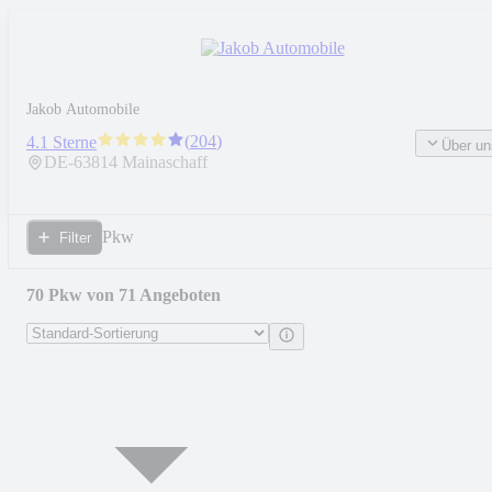
Jakob Automobile
(
204
)
4.1 Sterne
Über un
DE-
63814
Mainaschaff
Pkw
Filter
70 Pkw von 71 Angeboten