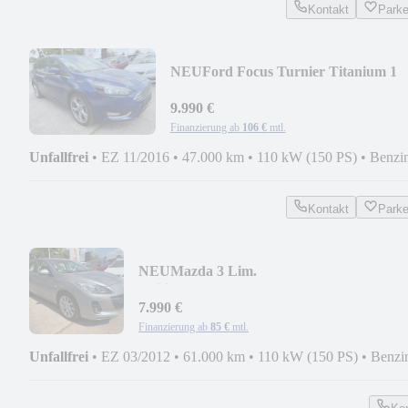
Kontakt
Park
NEU
Ford Focus Turnier Titanium 1
Hand+SITZ+LENKRADHEIZUN
9.990 €
Finanzierung ab
106 €
mtl.
Unfallfrei
•
EZ 11/2016
•
47.000 km
•
110 kW (150 PS)
•
Benzi
Kontakt
Park
NEU
Mazda 3 Lim.
Edition+NAVI+SITZHEIZUNG+BC+M
7.990 €
Finanzierung ab
85 €
mtl.
Unfallfrei
•
EZ 03/2012
•
61.000 km
•
110 kW (150 PS)
•
Benzi