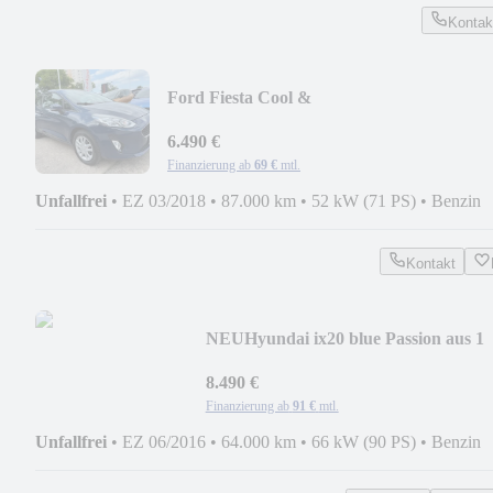
Kontak
Ford Fiesta Cool &
Connect+SITZHEIZUNG+USB+BC+MF
6.490 €
Finanzierung ab
69 €
mtl.
Unfallfrei
•
EZ 03/2018
•
87.000 km
•
52 kW (71 PS)
•
Benzin
Kontakt
NEU
Hyundai ix20 blue Passion aus 1
Hand+ USB+PDC+BC+MFL+SIT
8.490 €
Finanzierung ab
91 €
mtl.
Unfallfrei
•
EZ 06/2016
•
64.000 km
•
66 kW (90 PS)
•
Benzin