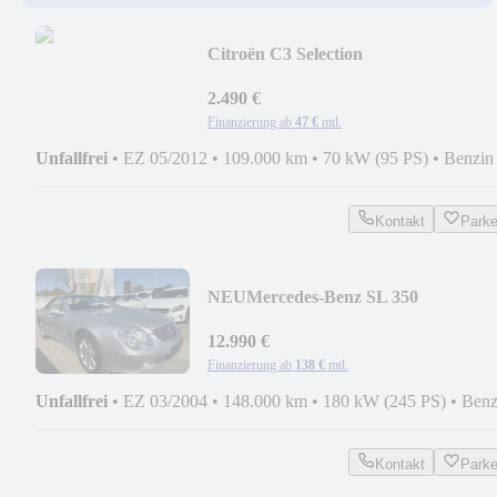
Citroën C3 Selection
2.490 €
Finanzierung ab
47 €
mtl.
Unfallfrei
•
EZ 05/2012
•
109.000 km
•
70 kW (95 PS)
•
Benzin
Kontakt
Park
NEU
Mercedes-Benz SL 350
LEDER+AUTOMATIK+SITZHEI
12.990 €
Finanzierung ab
138 €
mtl.
Unfallfrei
•
EZ 03/2004
•
148.000 km
•
180 kW (245 PS)
•
Benz
Kontakt
Park