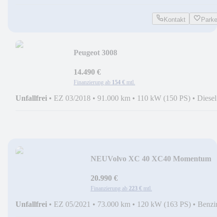
Kontakt
Park
Peugeot 3008
Allure+KAMERA+LEDER+SITZHEIZ
14.490 €
Finanzierung ab
154 €
mtl.
Unfallfrei
•
EZ 03/2018
•
91.000 km
•
110 kW (150 PS)
•
Diesel
NEU
Volvo XC 40 XC40 Momentum
Pro 2WD +
AUTOMATIK+KAMERA+S
20.990 €
Finanzierung ab
223 €
mtl.
Unfallfrei
•
EZ 05/2021
•
73.000 km
•
120 kW (163 PS)
•
Benzi