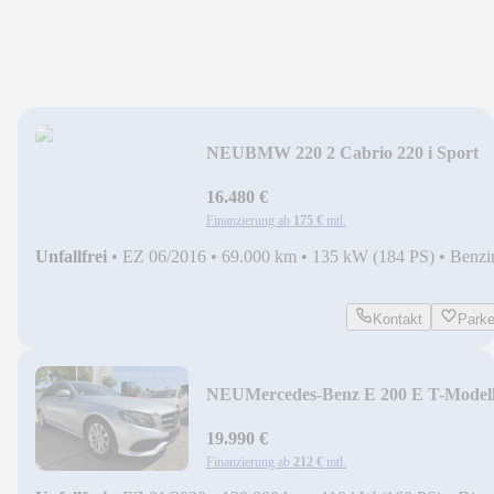
NEU
BMW 220 2 Cabrio 220 i Sport
Line+PDC+LEDER+MFL+SITZ
16.480 €
Finanzierung ab
175 €
mtl.
Unfallfrei
•
EZ 06/2016
•
69.000 km
•
135 kW (184 PS)
•
Benzi
Kontakt
Park
NEU
Mercedes-Benz E 200 E T-Model
E 200 d+
AUTOMATIK+BC+MFL+KAMER
19.990 €
Finanzierung ab
212 €
mtl.