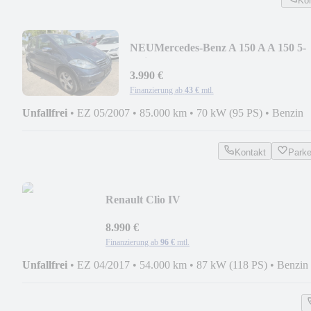
Ko
NEU
Mercedes-Benz A 150 A A 150 5-
türig+BC+MFL+SITZHEIZUNG+
3.990 €
Finanzierung ab
43 €
mtl.
Unfallfrei
•
EZ 05/2007
•
85.000 km
•
70 kW (95 PS)
•
Benzin
Kontakt
Park
Renault Clio IV
Intens+KAMERA+TEMPOMAT+USB+
8.990 €
Finanzierung ab
96 €
mtl.
Unfallfrei
•
EZ 04/2017
•
54.000 km
•
87 kW (118 PS)
•
Benzin