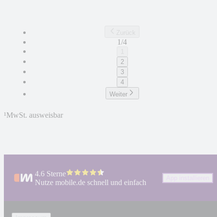
Zurück
1/4
1
2
3
4
Weiter
¹
MwSt. ausweisbar
4.6 Sterne
App installieren
Nutze mobile.de schnell und einfach