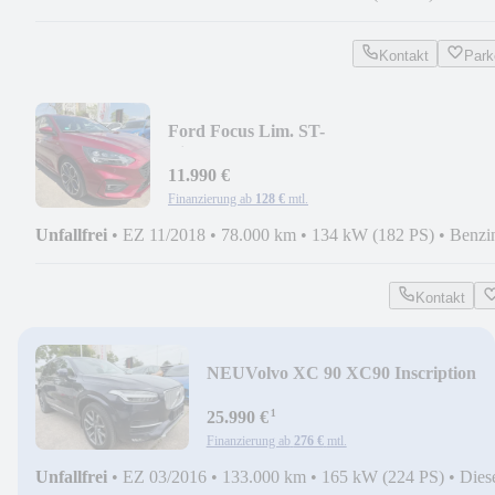
Kontakt
Park
Ford Focus Lim. ST-
Line+PDC+KAMERA+SOS+SITZHEIZ
11.990 €
Finanzierung ab
128 €
mtl.
Unfallfrei
•
EZ 11/2018
•
78.000 km
•
134 kW (182 PS)
•
Benzi
Kontakt
NEU
Volvo XC 90 XC90 Inscription
AWD + 7 SITZE+LEDER+BC+MF
¹
25.990 €
Finanzierung ab
276 €
mtl.
Unfallfrei
•
EZ 03/2016
•
133.000 km
•
165 kW (224 PS)
•
Dies