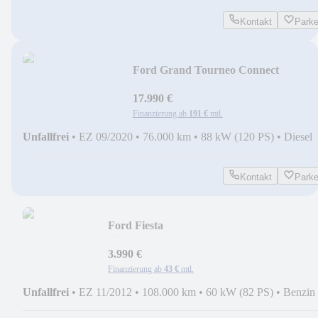
Kontakt
Park
Ford Grand Tourneo Connect
Titanium+PDC+AUTOMATIK+SIT
17.990 €
Finanzierung ab
191 €
mtl.
Unfallfrei
•
EZ 09/2020
•
76.000 km
•
88 kW (120 PS)
•
Diesel
Kontakt
Park
Ford Fiesta
Titanium+MFL+BC+KLIMA+AUX+SIT
3.990 €
Finanzierung ab
43 €
mtl.
Unfallfrei
•
EZ 11/2012
•
108.000 km
•
60 kW (82 PS)
•
Benzin