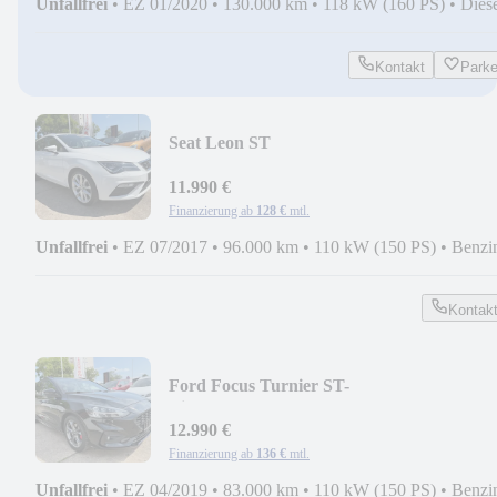
Unfallfrei
•
EZ 01/2020
•
130.000 km
•
118 kW (160 PS)
•
Dies
Kontakt
Park
Seat Leon ST
FR+SITZHEIZUNG+BC+MFL+PDC+T
11.990 €
Finanzierung ab
128 €
mtl.
Unfallfrei
•
EZ 07/2017
•
96.000 km
•
110 kW (150 PS)
•
Benzi
Kontak
Ford Focus Turnier ST-
Line+BC+KAMERA+SITZHEIZUNG+N
12.990 €
Finanzierung ab
136 €
mtl.
Unfallfrei
•
EZ 04/2019
•
83.000 km
•
110 kW (150 PS)
•
Benzi