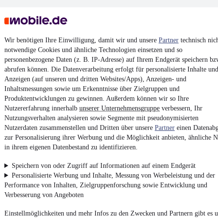
Wir benötigen Ihre Einwilligung, damit wir und unsere
Partner
technisch nic
notwendige Cookies und ähnliche Technologien einsetzen und so
personenbezogene Daten (z. B. IP-Adresse) auf Ihrem Endgerät speichern bz
Keine Inserate gefunden
abrufen können. Die Datenverarbeitung erfolgt für personalisierte Inhalte un
Anzeigen (auf unseren und dritten Websites/Apps), Anzeigen- und
Inhaltsmessungen sowie um Erkenntnisse über Zielgruppen und
Produktentwicklungen zu gewinnen. Außerdem können wir so Ihre
¹
MwSt. ausweisbar
Nutzererfahrung innerhalb
unserer Unternehmensgruppe
verbessern, Ihr
Nutzungsverhalten analysieren sowie Segmente mit pseudonymisierten
Nutzerdaten zusammenstellen und Dritten über unsere
Partner
einen Datenabg
zur Personalisierung ihrer Werbung und die Möglichkeit anbieten, ähnliche N
in ihrem eigenen Datenbestand zu identifizieren.
4.6 Sterne
App installieren
Speichern von oder Zugriff auf Informationen auf einem Endgerät
Nutze mobile.de schnell und einfach
Personalisierte Werbung und Inhalte, Messung von Werbeleistung und der
Performance von Inhalten, Zielgruppenforschung sowie Entwicklung und
Verbesserung von Angeboten
Impressum
Einstellmöglichkeiten und mehr Infos zu den Zwecken und Partnern gibt es u
AGB