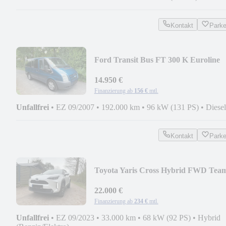
Kontakt
Park
Ford Transit Bus FT 300 K Euroline
14.950 €
Finanzierung ab
156 €
mtl.
Unfallfrei
•
EZ 09/2007
•
192.000 km
•
96 kW (131 PS)
•
Diesel
Kontakt
Park
Toyota Yaris Cross Hybrid FWD Tea
Deutschland
22.000 €
Finanzierung ab
234 €
mtl.
Unfallfrei
•
EZ 09/2023
•
33.000 km
•
68 kW (92 PS)
•
Hybrid