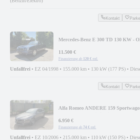
(Benzin/Elektro)
Kontakt
Park
Mercedes-Benz E 300 TD 130 KW - 
606.962 - Motor
11.500 €
Finanzierung ab
120 €
mtl.
Unfallfrei
•
EZ 04/1998
•
155.000 km
•
130 kW (177 PS)
•
Dies
Kontakt
Park
Alfa Romeo ANDERE 159 Sportwago
1.9 JTDM 16V Distinctive
6.950 €
Finanzierung ab
74 €
mtl.
Unfallfrei
•
EZ 10/2006
•
215.000 km
•
110 kW (150 PS)
•
Dies