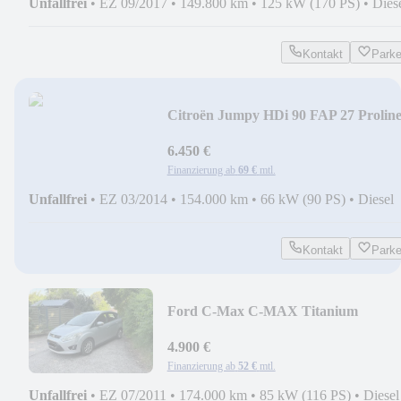
Unfallfrei
•
EZ 09/2017
•
149.800 km
•
125 kW (170 PS)
•
Dies
Kontakt
Park
Citroën Jumpy HDi 90 FAP 27 Prolin
L1H1 Kasten
6.450 €
Finanzierung ab
69 €
mtl.
Unfallfrei
•
EZ 03/2014
•
154.000 km
•
66 kW (90 PS)
•
Diesel
Kontakt
Park
Ford C-Max C-MAX Titanium
4.900 €
Finanzierung ab
52 €
mtl.
Unfallfrei
•
EZ 07/2011
•
174.000 km
•
85 kW (116 PS)
•
Diesel