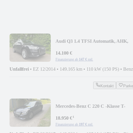
Audi Q3 1.4 TFSI Automatik, AHK,
1.Hand , TOP
14.100 €
Finanzierung ab
147 €
mtl.
Unfallfrei
•
EZ 12/2014
•
149.165 km
•
110 kW (150 PS)
•
Benz
Kontakt
Park
Mercedes-Benz C 220 C -Klasse T-
Modell C 220 T BlueTec / d AHK
¹
18.950 €
Finanzierung ab
197 €
mtl.