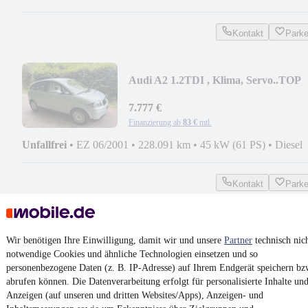
Kontakt
Park
Audi A2 1.2TDI , Klima, Servo..TOP
Zustand
7.777 €
Finanzierung ab
83 €
mtl.
Unfallfrei
•
EZ 06/2001
•
228.091 km
•
45 kW (61 PS)
•
Diesel
Kontakt
Park
¹
MwSt. ausweisbar
Wir benötigen Ihre Einwilligung, damit wir und unsere
Partner
technisch nic
notwendige Cookies und ähnliche Technologien einsetzen und so
personenbezogene Daten (z. B. IP-Adresse) auf Ihrem Endgerät speichern bz
abrufen können. Die Datenverarbeitung erfolgt für personalisierte Inhalte un
4.6 Sterne
Anzeigen (auf unseren und dritten Websites/Apps), Anzeigen- und
App installieren
Nutze mobile.de schnell und einfach