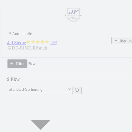
JP Automobile
Über un
(
19
)
4.9 Sterne
DE-
51503
Rösrath
Pkw
Filter
9 Pkw