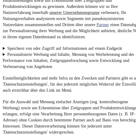
Inhaltsmessungen sowie um Erkenntnisse über Zielgruppen und
Produktentwicklungen zu gewinnen. Außerdem können wir so Ihre
Nutzererfahrung innerhalb
unserer Unternehmensgruppe
verbessern, Ihr
Nutzungsverhalten analysieren sowie Segmente mit pseudonymisierten
Impressum
Nutzerdaten zusammenstellen und Dritten über unsere
Partner
einen Datenabg
AGB
zur Personalisierung ihrer Werbung und die Möglichkeit anbieten, ähnliche N
in ihrem eigenen Datenbestand zu identifizieren.
Vertrag widerrufen
Datenschutz
Speichern von oder Zugriff auf Informationen auf einem Endgerät
Personalisierte Werbung und Inhalte, Messung von Werbeleistung und der
Datenschutzeinstellungen
Performance von Inhalten, Zielgruppenforschung sowie Entwicklung und
Erklärung zur Barrierefreiheit
Verbesserung von Angeboten
Report Security Vulnerability (English)
Einstellmöglichkeiten und mehr Infos zu den Zwecken und Partnern gibt es u
'Datenschutzeinstellungen', für den jederzeit möglichen Widerruf der Einwill
Powered by
auch erreichbar über den Link im Menü.
Für die Auswahl und Messung einfacher Anzeigen (sog. kontextbezogene
Werbung) sowie um Erkenntnisse über Zielgruppen und Produktentwicklung
Entdecke
Kleinwagen
,
SUV
und
Wohnmobile
und mehr bei
mobile.de
erlangen, erfolgt eine Verarbeitung Ihrer personenbezogenen Daten (z. B. IP-
Adresse) ohne Cookies durch bestimmte Partner auch auf Basis von berechtig
Interessen. Dieser Datenverarbeitung können Sie jederzeit unter
'Datenschutzeinstellungen' widersprechen.