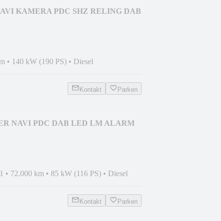
AVI KAMERA PDC SHZ RELING DAB
km
•
140 kW (190 PS)
•
Diesel
Kontakt
Parken
ER NAVI PDC DAB LED LM ALARM
1
•
72.000 km
•
85 kW (116 PS)
•
Diesel
Kontakt
Parken