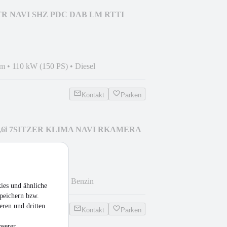
 NAVI SHZ PDC DAB LM RTTI
km
•
110 kW (150 PS)
•
Diesel
Kontakt
Parken
1,6i 7SITZER KLIMA NAVI RKAMERA
km
•
75 kW (102 PS)
•
Benzin
ies und ähnliche
peichern bzw.
eren und dritten
Kontakt
Parken
nserer