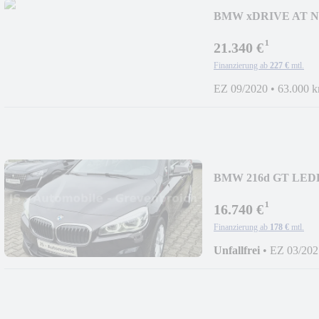
BMW xDRIVE AT N
LM 1H
¹
21.340 €
Finanzierung ab
227 €
mtl.
EZ 09/2020
•
63.000 
BMW 216d GT LED
1HD SH
¹
16.740 €
Finanzierung ab
178 €
mtl.
Unfallfrei
•
EZ 03/202