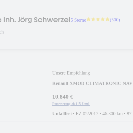
 Inh. Jörg Schwerzel
(
500
)
5 Sterne
ch
Unsere Empfehlung
Renault XMOD CLIMATRONIC NAV
10.840 €
Finanzierung ab
115 €
mtl.
Unfallfrei
•
EZ 05/2017
•
46.300 km
•
87