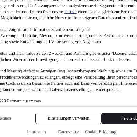
uppe
verbessern, Ihr Nutzungsverhalten analysieren sowie Segmente mit pseudo
Renault XMOD CL
mmenstellen und Dritten über unsere
Partner
einen Datenabgleich zur Personali
KAMERA PDC A
Möglichkeit anbieten, ähnliche Nutzer in ihrem eigenen Datenbestand zu identi
10.840 €
oder Zugriff auf Informationen auf einem Endgerät
Finanzierung ab
115 €
mtl.
e Werbung und Inhalte, Messung von Werbeleistung und der Performance von In
Unfallfrei
•
EZ 05/201
chung sowie Entwicklung und Verbesserung von Angeboten
iten und mehr Infos zu den Zwecken und Partnern gibt es unter 'Datenschutzein
glichen Widerruf der Einwilligung auch erreichbar über den Link im Footer.
und Messung einfacher Anzeigen (sog. kontextbezogene Werbung) sowie um Er
Produktentwicklungen zu erlangen, erfolgt eine Verarbeitung Ihrer personenbe
Smart FORTWO A
ne Cookies durch bestimmte Partner auch auf Basis von berechtigten Interesse
ALLWETTER
 können Sie jederzeit unter 'Datenschutzeinstellungen' widersprechen.
9.900 €
 220 Partnern zusammen.
Finanzierung ab
103 €
mtl.
Unfallfrei
•
EZ 01/201
lehnen
Einstellungen verwalten
Einvers
Impressum
Datenschutz
Cookie-Erklärung