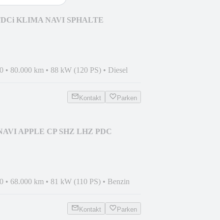
TDCi KLIMA NAVI SPHALTE
0
•
80.000 km
•
88 kW (120 PS)
•
Diesel
Kontakt
Parken
NAVI APPLE CP SHZ LHZ PDC
0
•
68.000 km
•
81 kW (110 PS)
•
Benzin
Kontakt
Parken