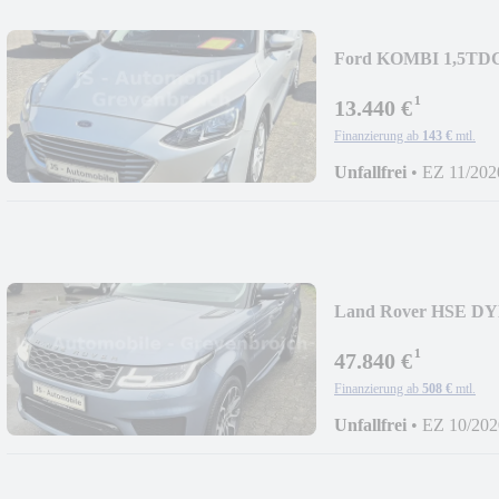
Ford KOMBI 1,5TD
KAMERA 1HD
¹
13.440 €
Finanzierung ab
143 €
mtl.
Unfallfrei
•
EZ 11/202
Land Rover HSE 
21"ALLWETTER 1
¹
47.840 €
Finanzierung ab
508 €
mtl.
Unfallfrei
•
EZ 10/202