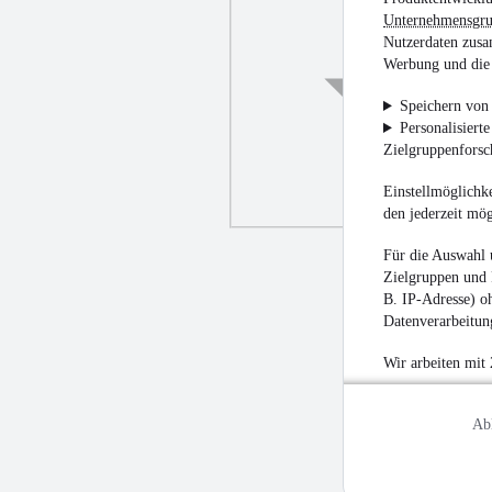
Unternehmensgr
Nutzerdaten zusa
Werbung und die 
Speichern von 
Personalisiert
Zielgruppenfors
Einstellmöglichke
den jederzeit mö
Für die Auswahl 
Zielgruppen und 
B. IP-Adresse) oh
Datenverarbeitung
Wir arbeiten mit
Ab