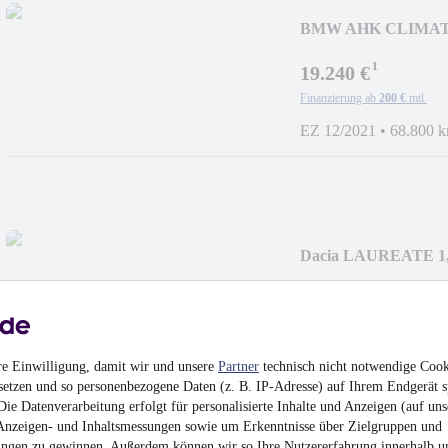
BMW AHK CLIMATR
RELING WR S
¹
19.240 €
Finanzierung ab
200 €
mtl.
EZ 12/2021
•
68.800 
Dacia LAUREATE 
SHZ ALL
9.940 €
Finanzierung ab
106 €
mtl.
EZ 11/2017
•
76.000 
re Einwilligung, damit wir und unsere
Partner
technisch nicht notwendige Cook
setzen und so personenbezogene Daten (z. B. IP-Adresse) auf Ihrem Endgerät s
ie Datenverarbeitung erfolgt für personalisierte Inhalte und Anzeigen (auf uns
Anzeigen- und Inhaltsmessungen sowie um Erkenntnisse über Zielgruppen und
ngen zu gewinnen. Außerdem können wir so Ihre Nutzererfahrung innerhalb
u