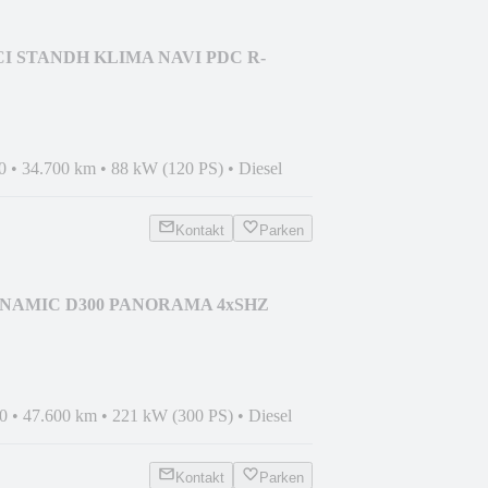
CI STANDH KLIMA NAVI PDC R-
0
•
34.700 km
•
88 kW (120 PS)
•
Diesel
Kontakt
Parken
DYNAMIC D300 PANORAMA 4xSHZ
.H
0
•
47.600 km
•
221 kW (300 PS)
•
Diesel
Kontakt
Parken