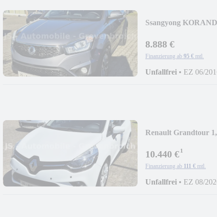
Ssangyong KORANDO
KAMERA
8.888 €
Finanzierung ab
95 €
mtl.
Unfallfrei
•
EZ 06/201
Renault Grandtour
ALLW1H
¹
10.440 €
Finanzierung ab
111 €
mtl.
Unfallfrei
•
EZ 08/202