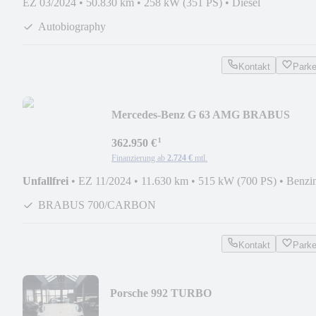
EZ 03/2024
•
50.830 km
•
258 kW (351 PS)
•
Diesel
Autobiography
Kontakt
Park
Mercedes-Benz G 63 AMG BRABUS
700/CARBON/STARLIGHT/BURMEST
¹
362.950 €
Finanzierung ab
2.724 €
mtl.
Unfallfrei
•
EZ 11/2024
•
11.630 km
•
515 kW (700 PS)
•
Benzi
BRABUS 700/CARBON
Kontakt
Park
Porsche 992 TURBO
S/SPORTDESIGN/LIFT/PANO/BURM/A