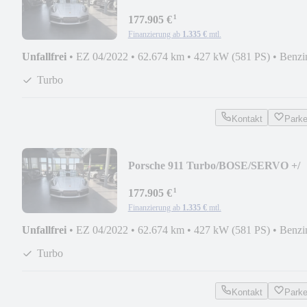
SPORT-CHRONO/PASM
¹
177.905 €
Finanzierung ab
1.335 €
mtl.
Unfallfrei
•
EZ 04/2022
•
62.674 km
•
427 kW (581 PS)
•
Benzi
Turbo
Kontakt
Park
Porsche 911 Turbo/BOSE/SERVO +/
SPORT-CHRONO/PASM
¹
177.905 €
Finanzierung ab
1.335 €
mtl.
Unfallfrei
•
EZ 04/2022
•
62.674 km
•
427 kW (581 PS)
•
Benzi
Turbo
Kontakt
Park