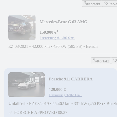
Kontakt
Park
Mercedes-Benz G 63 AMG
VIOLETTE/NIGHTPAKKET/22"/BURM
¹
159.900 €
Finanzierung ab
1.200 €
mtl.
EZ 03/2021
•
42.000 km
•
430 kW (585 PS)
•
Benzin
Kontakt
Porsche 911 CARRERA
4S/BURMESTER/SPORT
CHRONO/MATRIX/4WS
129.000 €
Finanzierung ab
968 €
mtl.
Unfallfrei
•
EZ 03/2019
•
55.462 km
•
331 kW (450 PS)
•
Benzi
PORSCHE APPROVED 08.27