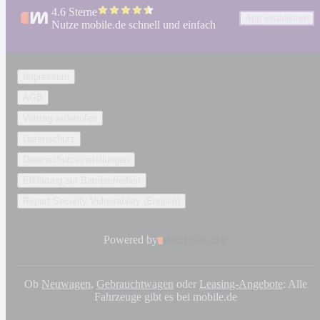
4.6 Sterne
App installieren
Nutze mobile.de schnell und einfach
Impressum
AGB
Vertrag widerrufen
Datenschutz
Datenschutzeinstellungen
Erklärung zur Barrierefreiheit
Report Security Vulnerability (English)
Powered by
Ob
Neuwagen
,
Gebrauchtwagen
oder
Leasing-Angebote
: Alle
Fahrzeuge gibt es bei mobile.de