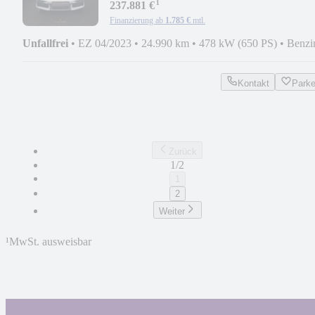
¹
04 27
237.881 €
Finanzierung ab
1.785 €
mtl.
Unfallfrei
•
EZ 04/2023
•
24.990 km
•
478 kW (650 PS)
•
Benzi
Kontakt
Park
Zurück
1/2
1
2
Weiter
¹
MwSt. ausweisbar