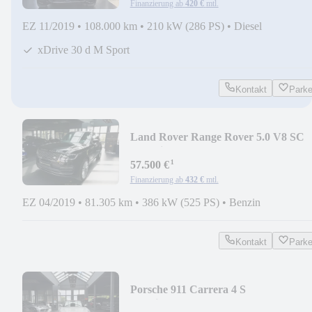
Finanzierung ab
420 €
mtl.
EZ 11/2019
•
108.000 km
•
210 kW (286 PS)
•
Diesel
xDrive 30 d M Sport
Kontakt
Park
Land Rover Range Rover 5.0 V8 SC
Autobiography LWB/TV/
¹
57.500 €
Finanzierung ab
432 €
mtl.
EZ 04/2019
•
81.305 km
•
386 kW (525 PS)
•
Benzin
Kontakt
Park
Porsche 911 Carrera 4 S
Cabriolet/SPORTABGAS/18"