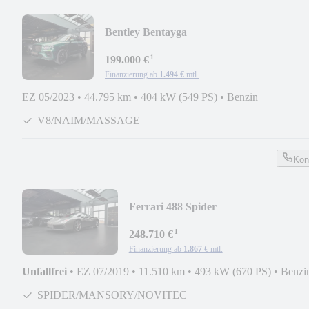
Bentley Bentayga
V8/NAIM/PANO/MASSAGE/STANDHZ
¹
199.000 €
Finanzierung ab
1.494 €
mtl.
EZ 05/2023
•
44.795 km
•
404 kW (549 PS)
•
Benzin
V8/NAIM/MASSAGE
Kon
Ferrari 488 Spider
V8/LIFT/LED/KAMERA/PDC/VOLL
¹
KARBON
248.710 €
Finanzierung ab
1.867 €
mtl.
Unfallfrei
•
EZ 07/2019
•
11.510 km
•
493 kW (670 PS)
•
Benzi
SPIDER/MANSORY/NOVITEC