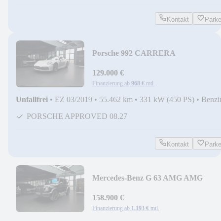
Kontakt
Park
Porsche 992 CARRERA
4S/BURMESTER/SPORT
CHRONO/MATRIX/4WS
129.000 €
Finanzierung ab
968 €
mtl.
Unfallfrei
•
EZ 03/2019
•
55.462 km
•
331 kW (450 PS)
•
Benzi
PORSCHE APPROVED 08.27
Kontakt
Park
Mercedes-Benz G 63 AMG AMG
DRIVER/MATT/BURMESTER/360
CAM/STHZ
158.900 €
Finanzierung ab
1.193 €
mtl.