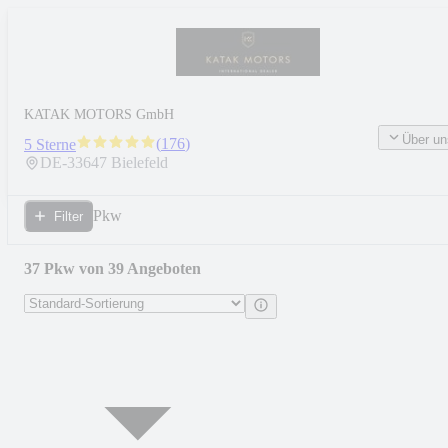
KATAK MOTORS GmbH
Über un
(
176
)
5 Sterne
DE-
33647
Bielefeld
Pkw
Filter
37 Pkw von 39 Angeboten