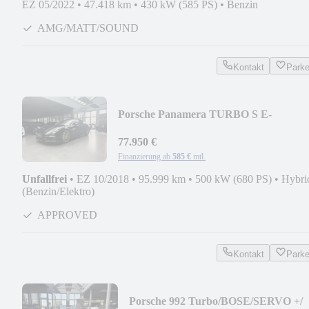
EZ 05/2022
•
47.418 km
•
430 kW (585 PS)
•
Benzin
AMG/MATT/SOUND
Kontakt
Park
Porsche Panamera TURBO S E-
HYBRID/PCCB/APPROVED/MASSA
77.950 €
Finanzierung ab
585 €
mtl.
Unfallfrei
•
EZ 10/2018
•
95.999 km
•
500 kW (680 PS)
•
Hybri
(Benzin/Elektro)
APPROVED
Kontakt
Park
Porsche 992 Turbo/BOSE/SERVO +/