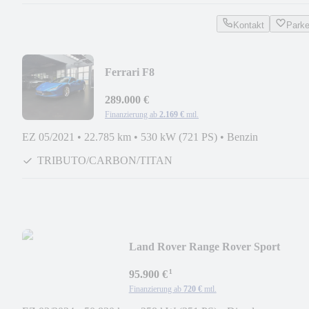
Kontakt
Park
Ferrari F8
TRIBUTO/CARBON/RACESEAT/LIFT/
289.000 €
Finanzierung ab
2.169 €
mtl.
EZ 05/2021
•
22.785 km
•
530 kW (721 PS)
•
Benzin
TRIBUTO/CARBON/TITAN
Land Rover Range Rover Sport
D350/STHZ/PANO/MERIDIAN/23Z
¹
95.900 €
Finanzierung ab
720 €
mtl.