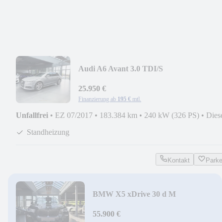
Audi A6 Avant 3.0 TDI/S
LINE/SHADOW/KAMERA/STANDHEI
25.950 €
Finanzierung ab
195 €
mtl.
Unfallfrei
•
EZ 07/2017
•
183.384 km
•
240 kW (326 PS)
•
Dies
Standheizung
Kontakt
Park
BMW X5 xDrive 30 d M
Sport/PANO/NAVI/360/LASER/KLE
55.900 €