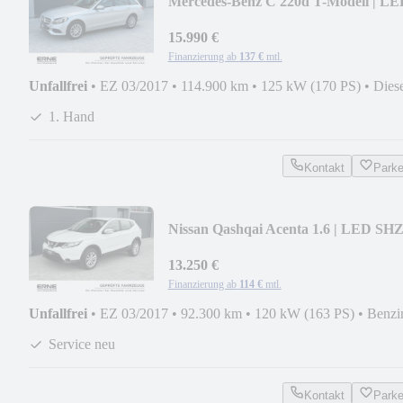
Mercedes-Benz C 220d T-Modell | LE
AHK SHZ PDC NAVI etc.
15.990 €
Finanzierung ab
137 €
mtl.
Unfallfrei
•
EZ 03/2017
•
114.900 km
•
125 kW (170 PS)
•
Dies
1. Hand
Kontakt
Park
Nissan Qashqai Acenta 1.6 | LED SH
KAMERA NAVI TEMP
13.250 €
Finanzierung ab
114 €
mtl.
Unfallfrei
•
EZ 03/2017
•
92.300 km
•
120 kW (163 PS)
•
Benzi
Service neu
Kontakt
Park