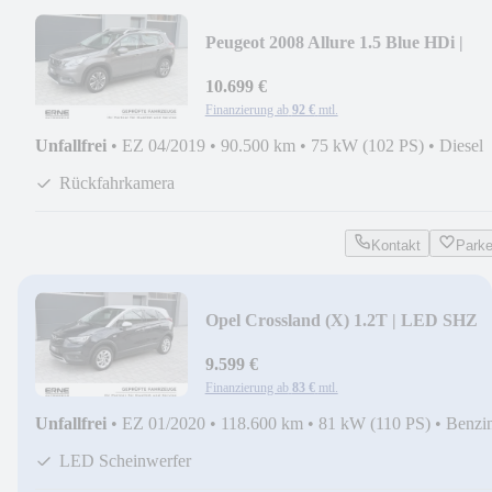
Peugeot 2008 Allure 1.5 Blue HDi |
TEMPOMAT KAMERA etc.
10.699 €
Finanzierung ab
92 €
mtl.
Unfallfrei
•
EZ 04/2019
•
90.500 km
•
75 kW (102 PS)
•
Diesel
Rückfahrkamera
Kontakt
Park
Opel Crossland (X) 1.2T | LED SHZ
PDC NAVI CARPLAY
9.599 €
Finanzierung ab
83 €
mtl.
Unfallfrei
•
EZ 01/2020
•
118.600 km
•
81 kW (110 PS)
•
Benzi
LED Scheinwerfer