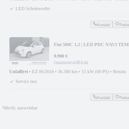
LED Scheinwerfer
Kontakt
Park
Fiat 500C 1.2 | LED PDC NAVI TEM
BLUETOOTH | 1.Hand
9.900 €
Finanzierung ab
85 €
mtl.
Unfallfrei
•
EZ 06/2018
•
36.300 km
•
51 kW (69 PS)
•
Benzin
Service neu
Kontakt
Park
¹
MwSt. ausweisbar