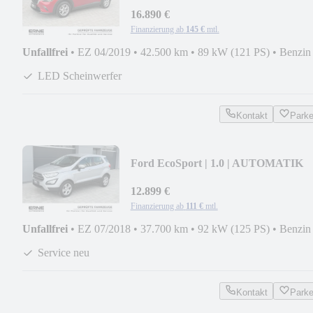
AUTOMATIK LED SHZ etc.
16.890 €
Finanzierung ab
145 €
mtl.
Unfallfrei
•
EZ 04/2019
•
42.500 km
•
89 kW (121 PS)
•
Benzin
LED Scheinwerfer
Kontakt
Park
Ford EcoSport | 1.0 | AUTOMATIK
LED SHZ LKZ PDC etc.
12.899 €
Finanzierung ab
111 €
mtl.
Unfallfrei
•
EZ 07/2018
•
37.700 km
•
92 kW (125 PS)
•
Benzin
Service neu
Kontakt
Park