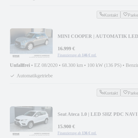
Kontakt
Park
MINI COOPER | AUTOMATIK LE
TEMP SHZ PDC CARPLAY
16.999 €
Finanzierung ab
146 €
mtl.
Unfallfrei
•
EZ 08/2020
•
68.300 km
•
100 kW (136 PS)
•
Benzi
Automatikgetriebe
Kontakt
Park
Seat Ateca 1.0 | LED SHZ PDC NAVI
TEMP CARPLAY etc.
15.900 €
Finanzierung ab
136 €
mtl.