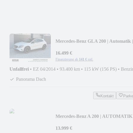
Mercedes-Benz GLA 200 | Automatik 
XENON PANO KAMERA etc.
16.499 €
Finanzierung ab
141 €
mtl.
Unfallfrei
•
EZ 04/2014
•
93.400 km
•
115 kW (156 PS)
•
Benzi
Panorama Dach
Kontakt
Park
Mercedes-Benz A 200 | AUTOMATIK
XENON ACC SHZ PDC
13.999 €