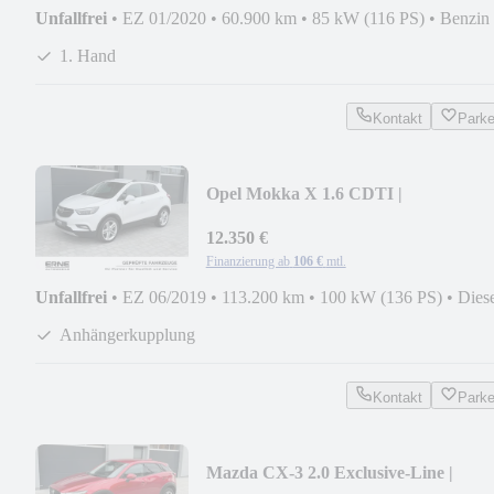
Unfallfrei
•
EZ 01/2020
•
60.900 km
•
85 kW (116 PS)
•
Benzin
1. Hand
Kontakt
Park
Opel Mokka X 1.6 CDTI |
AUTOMATIK LED CARPLAY
KAMERA
12.350 €
Finanzierung ab
106 €
mtl.
Unfallfrei
•
EZ 06/2019
•
113.200 km
•
100 kW (136 PS)
•
Dies
Anhängerkupplung
Kontakt
Park
Mazda CX-3 2.0 Exclusive-Line |