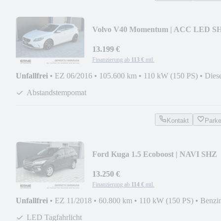
Volvo V40 Momentum | ACC LED S
NAVI TEILLEDER etc.
13.199 €
Finanzierung ab
113 €
mtl.
Unfallfrei
•
EZ 06/2016
•
105.600 km
•
110 kW (150 PS)
•
Dies
Abstandstempomat
Kontakt
Park
Ford Kuga 1.5 Ecoboost | NAVI SHZ
LKZ TEMP CARPLAY
13.250 €
Finanzierung ab
114 €
mtl.
Unfallfrei
•
EZ 11/2018
•
60.800 km
•
110 kW (150 PS)
•
Benzi
LED Tagfahrlicht