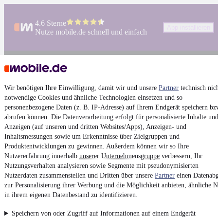
4.6 Sterne
App installieren
Nutze mobile.de schnell und einfach
Impressum
AGB
Wir benötigen Ihre Einwilligung, damit wir und unsere
Partner
technisch nic
Vertrag widerrufen
notwendige Cookies und ähnliche Technologien einsetzen und so
personenbezogene Daten (z. B. IP-Adresse) auf Ihrem Endgerät speichern bz
Datenschutz
abrufen können. Die Datenverarbeitung erfolgt für personalisierte Inhalte un
Datenschutzeinstellungen
Anzeigen (auf unseren und dritten Websites/Apps), Anzeigen- und
Inhaltsmessungen sowie um Erkenntnisse über Zielgruppen und
Erklärung zur Barrierefreiheit
Produktentwicklungen zu gewinnen. Außerdem können wir so Ihre
Report Security Vulnerability (English)
Nutzererfahrung innerhalb
unserer Unternehmensgruppe
verbessern, Ihr
Nutzungsverhalten analysieren sowie Segmente mit pseudonymisierten
Nutzerdaten zusammenstellen und Dritten über unsere
Partner
einen Datenabg
Powered by
zur Personalisierung ihrer Werbung und die Möglichkeit anbieten, ähnliche N
in ihrem eigenen Datenbestand zu identifizieren.
Ob
Neuwagen
,
Gebrauchtwagen
oder
Leasing-Angebote
: Alle
Speichern von oder Zugriff auf Informationen auf einem Endgerät
Fahrzeuge gibt es bei mobile.de