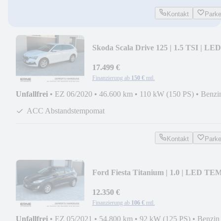
Kontakt
Park
Skoda Scala Drive 125 | 1.5 TSI | LED
KAMERA CARPLAY
17.499 €
Finanzierung ab
150 €
mtl.
Unfallfrei
•
EZ 06/2020
•
46.600 km
•
110 kW (150 PS)
•
Benzi
ACC Abstandstempomat
Kontakt
Park
Ford Fiesta Titanium | 1.0 | LED TE
NAVI CARPLAY
12.350 €
Finanzierung ab
106 €
mtl.
Unfallfrei
•
EZ 05/2021
•
54.800 km
•
92 kW (125 PS)
•
Benzin