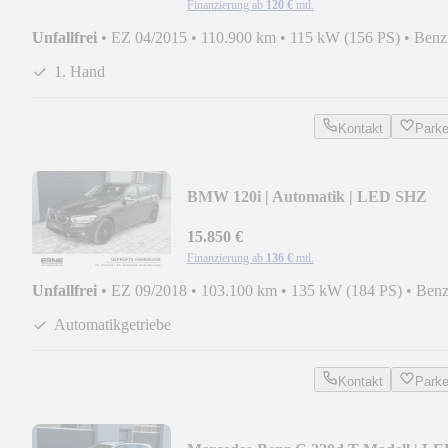
Finanzierung ab
120 €
mtl.
Unfallfrei
•
EZ 04/2015
•
110.900 km
•
115 kW (156 PS)
•
Benz
1. Hand
Kontakt
Park
BMW 120i | Automatik | LED SHZ
TEMP NAVI | 1.Hand
15.850 €
Finanzierung ab
136 €
mtl.
Unfallfrei
•
EZ 09/2018
•
103.100 km
•
135 kW (184 PS)
•
Benz
Automatikgetriebe
Kontakt
Park