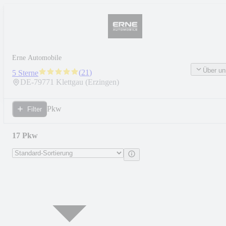
Erne Automobile
Über un
(
21
)
5 Sterne
DE-
79771
Klettgau (Erzingen)
Pkw
Filter
17 Pkw