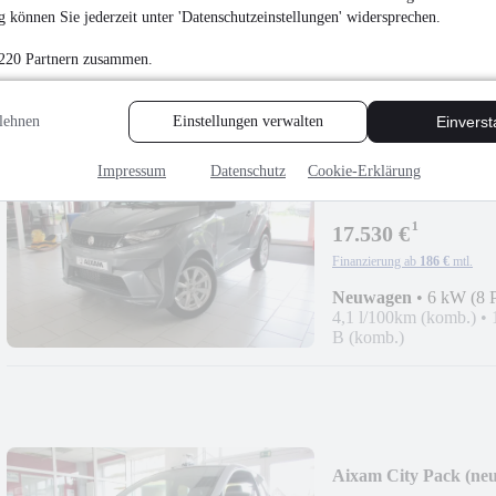
Neuwagen
•
6 kW (8 
 können Sie jederzeit unter 'Datenschutzeinstellungen' widersprechen.
4,3 l/100km (komb.)
•
B (komb.)
 220 Partnern zusammen.
lehnen
Einstellungen verwalten
Einvers
Impressum
Datenschutz
Cookie-Erklärung
Aixam Crossline Pac
¹
17.530 €
Finanzierung ab
186 €
mtl.
Neuwagen
•
6 kW (8 
4,1 l/100km (komb.)
•
B (komb.)
Aixam City Pack (ne