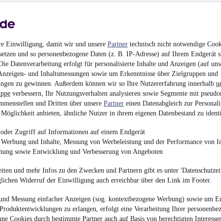
Aixam Coupé Sport (
re Einwilligung, damit wir und unsere
Partner
technisch nicht notwendige Cook
setzen und so personenbezogene Daten (z. B. IP-Adresse) auf Ihrem Endgerät s
¹
18.980 €
ie Datenverarbeitung erfolgt für personalisierte Inhalte und Anzeigen (auf uns
Anzeigen- und Inhaltsmessungen sowie um Erkenntnisse über Zielgruppen und
Finanzierung ab
202 €
mtl.
ngen zu gewinnen. Außerdem können wir so Ihre Nutzererfahrung innerhalb
u
Neuwagen
•
6 kW (8 
uppe
verbessern, Ihr Nutzungsverhalten analysieren sowie Segmente mit pseudo
4,3 l/100km (komb.)
•
mmenstellen und Dritten über unsere
Partner
einen Datenabgleich zur Personali
B (komb.)
Möglichkeit anbieten, ähnliche Nutzer in ihrem eigenen Datenbestand zu identi
oder Zugriff auf Informationen auf einem Endgerät
e Werbung und Inhalte, Messung von Werbeleistung und der Performance von In
chung sowie Entwicklung und Verbesserung von Angeboten
iten und mehr Infos zu den Zwecken und Partnern gibt es unter 'Datenschutzein
Aixam City Sport (n
glichen Widerruf der Einwilligung auch erreichbar über den Link im Footer.
¹
17.770 €
und Messung einfacher Anzeigen (sog. kontextbezogene Werbung) sowie um Er
Finanzierung ab
189 €
mtl.
Produktentwicklungen zu erlangen, erfolgt eine Verarbeitung Ihrer personenbe
ne Cookies durch bestimmte Partner auch auf Basis von berechtigten Interesse