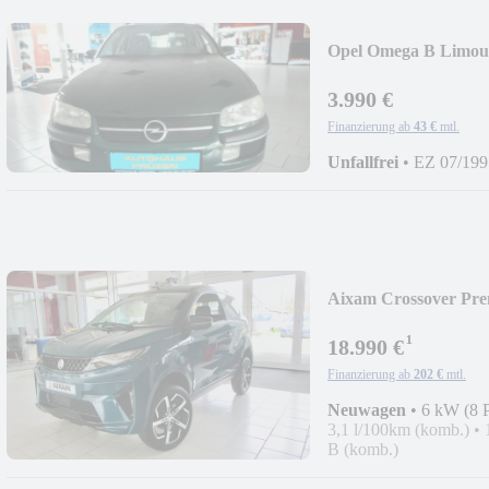
Opel Omega B Limous
3.990 €
Finanzierung ab
43 €
mtl.
Unfallfrei
•
EZ 07/199
Aixam Crossover Pre
¹
18.990 €
Finanzierung ab
202 €
mtl.
Neuwagen
•
6 kW (8 
3,1 l/100km (komb.)
•
B (komb.)