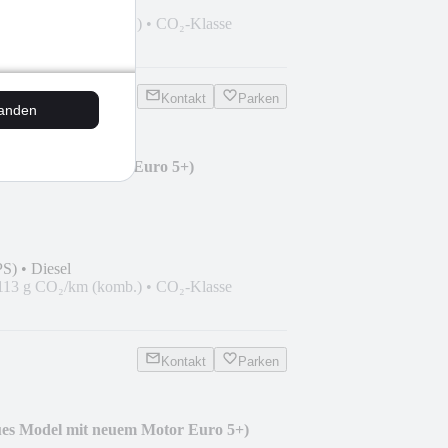
PS)
•
Diesel
113 g CO₂/km (komb.)
•
CO₂-Klasse
Kontakt
Parken
tanden
k (mit neuem Motor Euro 5+)
PS)
•
Diesel
113 g CO₂/km (komb.)
•
CO₂-Klasse
Kontakt
Parken
ues Model mit neuem Motor Euro 5+)