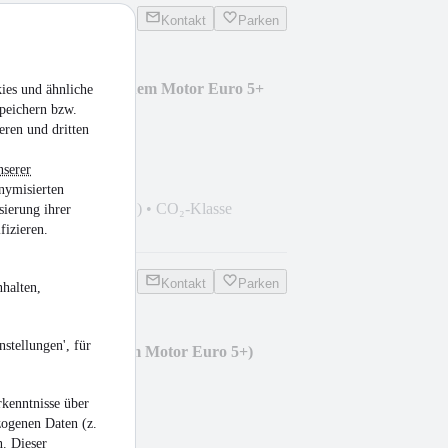
Kontakt
Parken
neues Model mit neuem Motor Euro 5+
ies und ähnliche
peichern bzw.
eren und dritten
nserer
PS)
•
Diesel
nymisierten
113 g CO₂/km (komb.)
•
CO₂-Klasse
sierung ihrer
fizieren.
Kontakt
Parken
halten,
stellungen', für
eues Model mit neuem Motor Euro 5+)
kenntnisse über
zogenen Daten (z.
n. Dieser