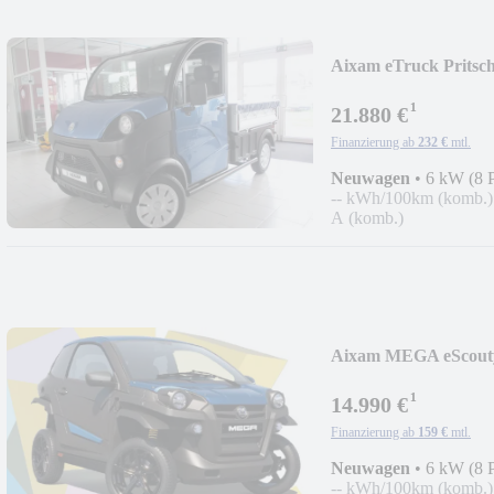
Aixam eTruck Pritsc
¹
21.880 €
Finanzierung ab
232 €
mtl.
Neuwagen
•
6 kW (8 
-- kWh/100km (komb.)
A (komb.)
Aixam MEGA eScout
¹
14.990 €
Finanzierung ab
159 €
mtl.
Neuwagen
•
6 kW (8 
-- kWh/100km (komb.)