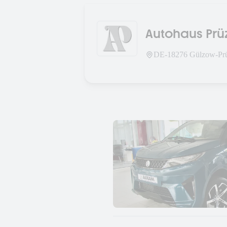
Autohaus Prüz
DE-
18276
Gülzow-Prü