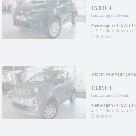
15.910 €
Finanzierung ab
169 €
mtl.
Neuwagen
•
6 kW (8 
4,3 l/100km (komb.)
•
B (komb.)
Aixam MinAuto (neue
¹
13.890 €
Finanzierung ab
148 €
mtl.
Neuwagen
•
6 kW (8 
4,3 l/100km (komb.)
•
B (komb.)