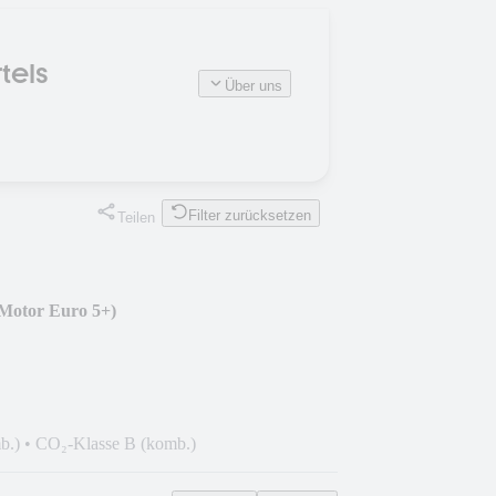
tels
Über uns
Filter zurücksetzen
Teilen
Motor Euro 5+)
b.)
•
CO₂-Klasse B (komb.)