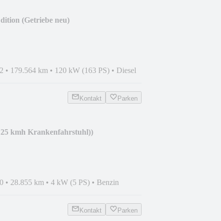
dition (Getriebe neu)
2
•
179.564 km
•
120 kW (163 PS)
•
Diesel
Kontakt
Parken
 25 kmh Krankenfahrstuhl))
0
•
28.855 km
•
4 kW (5 PS)
•
Benzin
Kontakt
Parken