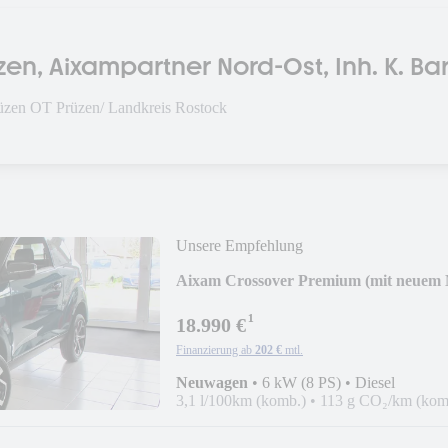
en, Aixampartner Nord-Ost, Inh. K. Bar
zen OT Prüzen/ Landkreis Rostock
Unsere Empfehlung
Aixam Crossover Premium (mit neuem 
¹
18.990 €
Finanzierung ab
202 €
mtl.
Neuwagen
•
6 kW (8 PS)
•
Diesel
3,1 l/100km (komb.)
•
113 g CO₂/km (kom