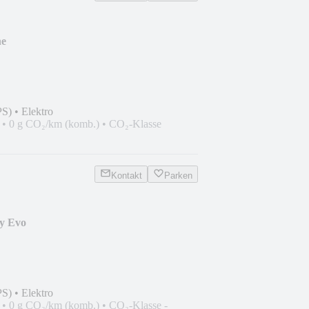
he
PS)
•
Elektro
•
0 g CO₂/km (komb.)
•
CO₂-Klasse
Kontakt
Parken
y Evo
PS)
•
Elektro
•
0 g CO₂/km (komb.)
•
CO₂-Klasse -