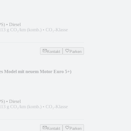
PS)
•
Diesel
113 g CO₂/km (komb.)
•
CO₂-Klasse
Kontakt
Parken
s Model mit neuem Motor Euro 5+)
PS)
•
Diesel
113 g CO₂/km (komb.)
•
CO₂-Klasse
Kontakt
Parken