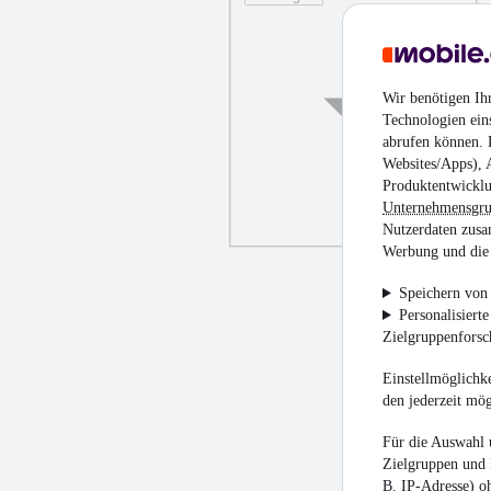
Wir benötigen Ih
Technologien ein
abrufen können. D
Websites/Apps), 
Produktentwicklu
Unternehmensgr
Nutzerdaten zusa
Werbung und die 
Speichern von 
Personalisiert
Zielgruppenfors
Einstellmöglichke
den jederzeit mö
Für die Auswahl 
Zielgruppen und 
B. IP-Adresse) oh