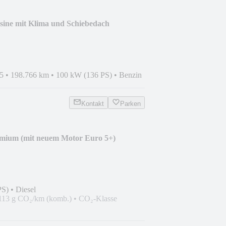
ine mit Klima und Schiebedach
5
•
198.766 km
•
100 kW (136 PS)
•
Benzin
Kontakt
Parken
mium (mit neuem Motor Euro 5+)
PS)
•
Diesel
113 g CO₂/km (komb.)
•
CO₂-Klasse