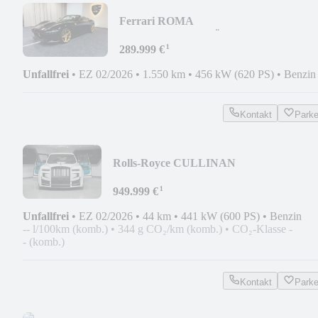
Ferrari ROMA
SPIDER/STZ.BELÜFT/MAGN.RIDE/N
¹
285000€
289.999 €
Unfallfrei
•
EZ 02/2026
•
1.550 km
•
456 kW (620 PS)
•
Benzin
Kontakt
Park
Rolls-Royce CULLINAN
II/KEYVANY/4SEAT/TV/STARLGHT/24
¹
949.999 €
Unfallfrei
•
EZ 02/2026
•
44 km
•
441 kW (600 PS)
•
Benzin
-- l/100km (komb.)
•
344 g CO₂/km (komb.)
•
CO₂-Klasse -
- (komb.)
Kontakt
Park