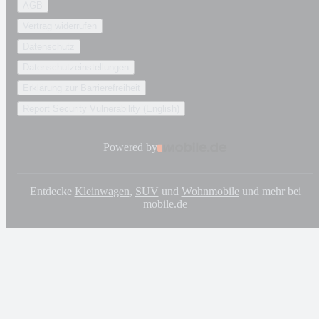
AGB
Vertrag widerrufen
Datenschutz
Datenschutzeinstellungen
Erklärung zur Barrierefreiheit
Report Security Vulnerability (English)
Powered by
Entdecke
Kleinwagen
,
SUV
und
Wohnmobile
und mehr bei
mobile.de