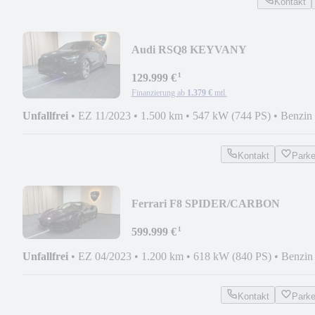
Kontakt
Audi RSQ8 KEYVANY
CARBON/KERAMK/KAMERA!
¹
129.999 €
Finanzierung ab
1.379 €
mtl.
Unfallfrei
•
EZ 11/2023
•
1.500 km
•
547 kW (744 PS)
•
Benzin
Kontakt
Park
Ferrari F8 SPIDER/CARBON
KEYVANY AMETHYST
¹
EDITION1OF1!
599.999 €
Unfallfrei
•
EZ 04/2023
•
1.200 km
•
618 kW (840 PS)
•
Benzin
Kontakt
Park