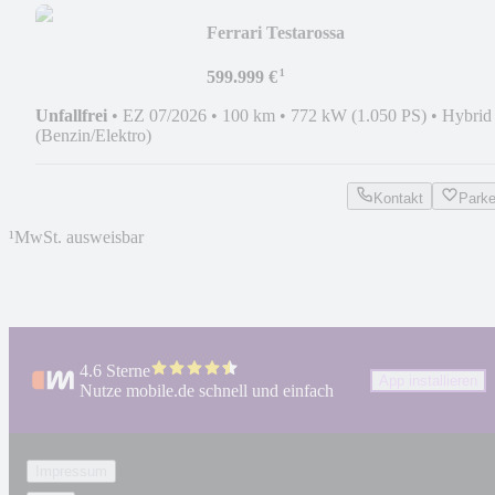
Ferrari Testarossa
¹
599.999 €
Unfallfrei
•
EZ 07/2026
•
100 km
•
772 kW (1.050 PS)
•
Hybrid
(Benzin/Elektro)
Kontakt
Park
¹
MwSt. ausweisbar
4.6 Sterne
App installieren
Nutze mobile.de schnell und einfach
Impressum