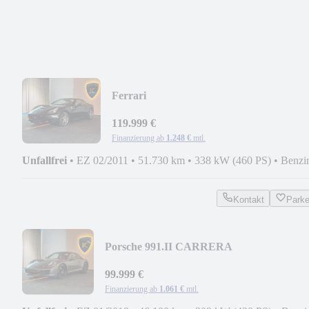
Ferrari
CARBON/DAYTONA/SCUDERIA/AFS/
119.999 €
Finanzierung ab
1.248 €
mtl.
Unfallfrei
•
EZ 02/2011
•
51.730 km
•
338 kW (460 PS)
•
Benzi
Kontakt
Park
Porsche 991.II CARRERA
S/SCHALTER/CARBON/PDLS/PCM/1.
99.999 €
Finanzierung ab
1.061 €
mtl.