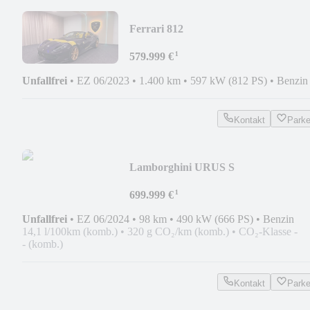
Ferrari 812
GTS/STARLIGHT/KEYVANY
¹
INTERIEUR/KAMERA!
579.999 €
Unfallfrei
•
EZ 06/2023
•
1.400 km
•
597 kW (812 PS)
•
Benzin
Kontakt
Park
Lamborghini URUS S
KEYVANY/1OF1/TWO COLOUR
¹
699.999 €
Unfallfrei
•
EZ 06/2024
•
98 km
•
490 kW (666 PS)
•
Benzin
14,1 l/100km (komb.)
•
320 g CO₂/km (komb.)
•
CO₂-Klasse -
- (komb.)
Kontakt
Park