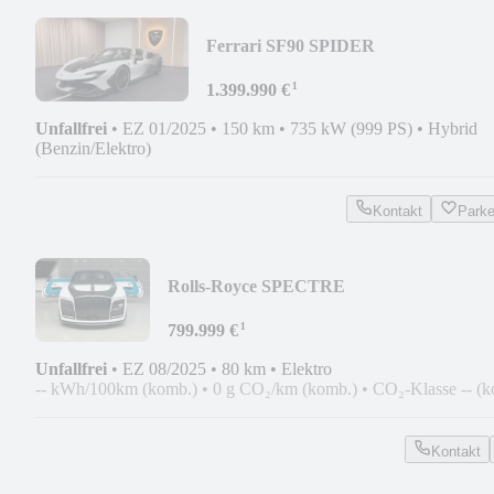
Ferrari SF90 SPIDER
LIFT/KEYVANY"ENOFGAME"
¹
PIECE UNIQUE!
1.399.990 €
Unfallfrei
•
EZ 01/2025
•
150 km
•
735 kW (999 PS)
•
Hybrid
(Benzin/Elektro)
Kontakt
Park
Rolls-Royce SPECTRE
KEYVANY/STARL.DOOR/BESPOKE/SH
¹
799.999 €
Unfallfrei
•
EZ 08/2025
•
80 km
•
Elektro
-- kWh/100km (komb.)
•
0 g CO₂/km (komb.)
•
CO₂-Klasse -- (k
Kontakt