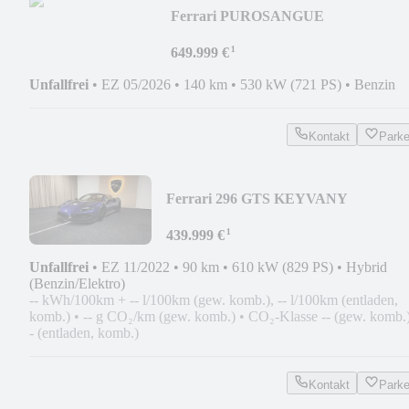
Ferrari PUROSANGUE
KEYVANY/LEDER/ADAS/FACELI
¹
MY2026
649.999 €
Unfallfrei
•
EZ 05/2026
•
140 km
•
530 kW (721 PS)
•
Benzin
Kontakt
Park
Ferrari 296 GTS KEYVANY
PAKET/SPRT.AUSPUFF/360/JBL/LI
¹
439.999 €
Unfallfrei
•
EZ 11/2022
•
90 km
•
610 kW (829 PS)
•
Hybrid
(Benzin/Elektro)
-- kWh/100km + -- l/100km (gew. komb.), -- l/100km (entladen,
komb.)
•
-- g CO₂/km (gew. komb.)
•
CO₂-Klasse -- (gew. komb.)
- (entladen, komb.)
Kontakt
Park