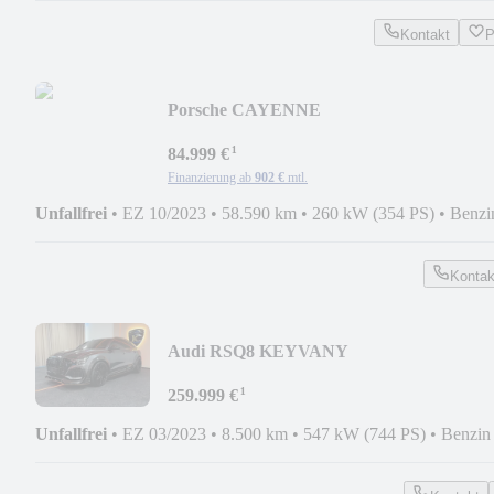
Kontakt
P
Porsche CAYENNE
SPORTDESGN/SP.ABGAS/BURMEST/BE
¹
84.999 €
Finanzierung ab
902 €
mtl.
Unfallfrei
•
EZ 10/2023
•
58.590 km
•
260 kW (354 PS)
•
Benzi
Kontak
Audi RSQ8 KEYVANY
CARBON/KERAMK/B&O/STAN.HZ/DY
¹
259.999 €
Unfallfrei
•
EZ 03/2023
•
8.500 km
•
547 kW (744 PS)
•
Benzin