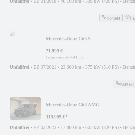
Unfallfrei
•
EZ 01/2018
•
46.100 km
•
309 kW (420 PS)
•
Benzi
Kontakt
Pa
Mercedes-Benz C63 S
AMG/PREM.PLS/PANO/HUD/SITZ.BEL
71.999 €
Finanzierung ab
764 €
mtl.
Unfallfrei
•
EZ 07/2021
•
23.600 km
•
375 kW (510 PS)
•
Benzi
Kontakt
Mercedes-Benz G63 AMG
KEYVANY/CARBON/STERNENHIMMEL
¹
319.995 €
Unfallfrei
•
EZ 02/2022
•
17.800 km
•
603 kW (820 PS)
•
Benzi