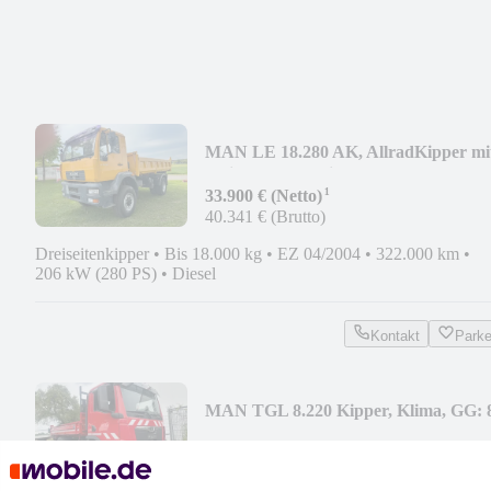
MAN LE 18.280 AK, AllradKipper mi
Meiller Bordmatic
¹
33.900 € (Netto)
40.341 € (Brutto)
Dreiseitenkipper
•
Bis 18.000 kg
•
EZ 04/2004
•
322.000 km
•
206 kW (280 PS)
•
Diesel
Kontakt
Park
MAN TGL 8.220 Kipper, Klima, GG: 
t, 2x AHK
Preis auf Anfrage