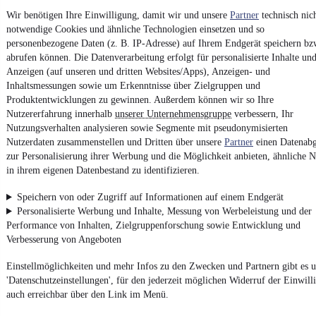
Kipper
•
Bis 8.800 kg
•
EZ 07/2021
•
67.000 km
•
162 kW (220 PS)
•
Diesel
Wir benötigen Ihre Einwilligung, damit wir und unsere
Partner
technisch nic
notwendige Cookies und ähnliche Technologien einsetzen und so
personenbezogene Daten (z. B. IP-Adresse) auf Ihrem Endgerät speichern bz
Kontakt
Park
abrufen können. Die Datenverarbeitung erfolgt für personalisierte Inhalte un
Anzeigen (auf unseren und dritten Websites/Apps), Anzeigen- und
¹
MwSt. ausweisbar
Inhaltsmessungen sowie um Erkenntnisse über Zielgruppen und
Produktentwicklungen zu gewinnen. Außerdem können wir so Ihre
Nutzererfahrung innerhalb
unserer Unternehmensgruppe
verbessern, Ihr
Nutzungsverhalten analysieren sowie Segmente mit pseudonymisierten
Nutzerdaten zusammenstellen und Dritten über unsere
Partner
einen Datenabg
zur Personalisierung ihrer Werbung und die Möglichkeit anbieten, ähnliche N
4.6 Sterne
App installieren
in ihrem eigenen Datenbestand zu identifizieren.
Nutze mobile.de schnell und einfach
Speichern von oder Zugriff auf Informationen auf einem Endgerät
Personalisierte Werbung und Inhalte, Messung von Werbeleistung und der
Performance von Inhalten, Zielgruppenforschung sowie Entwicklung und
Impressum
Verbesserung von Angeboten
AGB
Einstellmöglichkeiten und mehr Infos zu den Zwecken und Partnern gibt es u
Vertrag widerrufen
'Datenschutzeinstellungen', für den jederzeit möglichen Widerruf der Einwill
Datenschutz
auch erreichbar über den Link im Menü.
Datenschutzeinstellungen