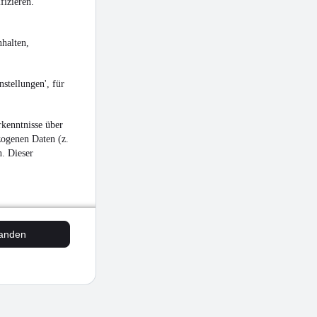
fizieren.
halten,
stellungen', für
kenntnisse über
zogenen Daten (z.
n. Dieser
tanden