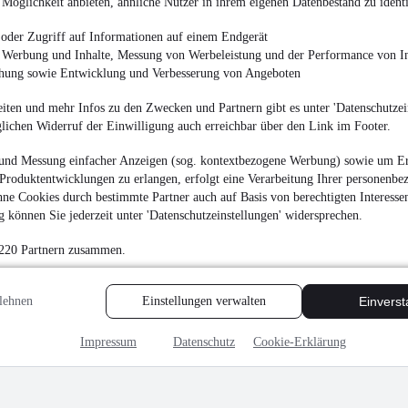
Möglichkeit anbieten, ähnliche Nutzer in ihrem eigenen Datenbestand zu identi
oder Zugriff auf Informationen auf einem Endgerät
e Werbung und Inhalte, Messung von Werbeleistung und der Performance von In
chung sowie Entwicklung und Verbesserung von Angeboten
iten und mehr Infos zu den Zwecken und Partnern gibt es unter 'Datenschutzein
glichen Widerruf der Einwilligung auch erreichbar über den Link im Footer.
und Messung einfacher Anzeigen (sog. kontextbezogene Werbung) sowie um Er
Produktentwicklungen zu erlangen, erfolgt eine Verarbeitung Ihrer personenbe
ne Cookies durch bestimmte Partner auch auf Basis von berechtigten Interesse
 können Sie jederzeit unter 'Datenschutzeinstellungen' widersprechen.
 220 Partnern zusammen.
lehnen
Einstellungen verwalten
Einvers
Impressum
Datenschutz
Cookie-Erklärung