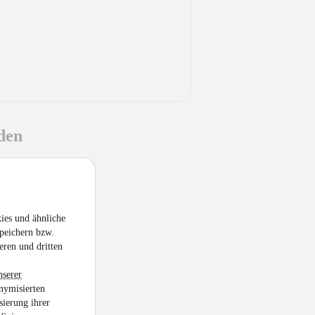
den
ies und ähnliche
peichern bzw.
eren und dritten
nserer
nymisierten
sierung ihrer