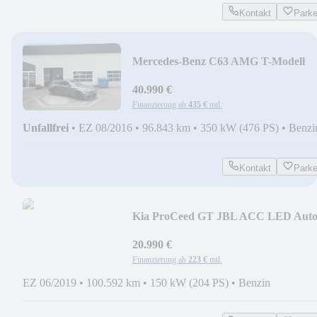
Kontakt
Park
Mercedes-Benz C63 AMG T-Modell
Burmester Perf Sitze
40.990 €
Finanzierung ab
435 €
mtl.
Unfallfrei
•
EZ 08/2016
•
96.843 km
•
350 kW (476 PS)
•
Benzi
Kontakt
Park
Kia ProCeed GT JBL ACC LED Aut
20.990 €
Finanzierung ab
223 €
mtl.
EZ 06/2019
•
100.592 km
•
150 kW (204 PS)
•
Benzin