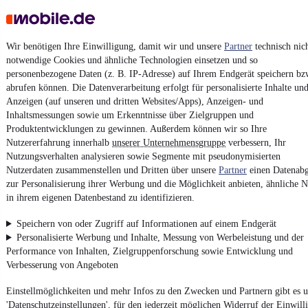
AGB
Vertrag widerrufen
Wir benötigen Ihre Einwilligung, damit wir und unsere
Partner
technisch nic
Datenschutz
notwendige Cookies und ähnliche Technologien einsetzen und so
personenbezogene Daten (z. B. IP-Adresse) auf Ihrem Endgerät speichern bz
Datenschutzeinstellungen
abrufen können. Die Datenverarbeitung erfolgt für personalisierte Inhalte un
Erklärung zur Barrierefreiheit
Anzeigen (auf unseren und dritten Websites/Apps), Anzeigen- und
Inhaltsmessungen sowie um Erkenntnisse über Zielgruppen und
Report Security Vulnerability (English)
Produktentwicklungen zu gewinnen. Außerdem können wir so Ihre
Nutzererfahrung innerhalb
unserer Unternehmensgruppe
verbessern, Ihr
Powered by
Nutzungsverhalten analysieren sowie Segmente mit pseudonymisierten
Nutzerdaten zusammenstellen und Dritten über unsere
Partner
einen Datenabg
zur Personalisierung ihrer Werbung und die Möglichkeit anbieten, ähnliche N
in ihrem eigenen Datenbestand zu identifizieren.
Noch mehr
neue Autos
unterschiedlicher Marken, auch als
Leasing-Angebote
, gibt es bei mobile.de
Speichern von oder Zugriff auf Informationen auf einem Endgerät
Personalisierte Werbung und Inhalte, Messung von Werbeleistung und der
Performance von Inhalten, Zielgruppenforschung sowie Entwicklung und
Verbesserung von Angeboten
Einstellmöglichkeiten und mehr Infos zu den Zwecken und Partnern gibt es u
'Datenschutzeinstellungen', für den jederzeit möglichen Widerruf der Einwill