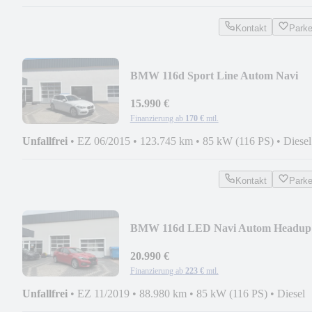
Kontakt
Park
BMW 116d Sport Line Autom Navi
LED 17 Zoll
15.990 €
Finanzierung ab
170 €
mtl.
Unfallfrei
•
EZ 06/2015
•
123.745 km
•
85 kW (116 PS)
•
Diesel
Kontakt
Park
BMW 116d LED Navi Autom Headup
Komf 18 Zoll
20.990 €
Finanzierung ab
223 €
mtl.
Unfallfrei
•
EZ 11/2019
•
88.980 km
•
85 kW (116 PS)
•
Diesel