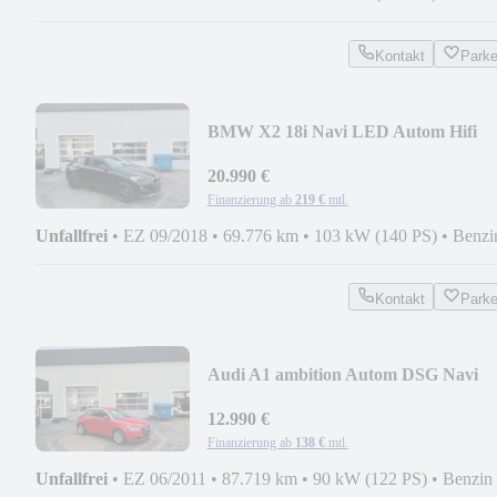
Kontakt
Park
BMW X2 18i Navi LED Autom Hifi
20.990 €
Finanzierung ab
219 €
mtl.
Unfallfrei
•
EZ 09/2018
•
69.776 km
•
103 kW (140 PS)
•
Benzi
Kontakt
Park
Audi A1 ambition Autom DSG Navi
Xenon
12.990 €
Finanzierung ab
138 €
mtl.
Unfallfrei
•
EZ 06/2011
•
87.719 km
•
90 kW (122 PS)
•
Benzin