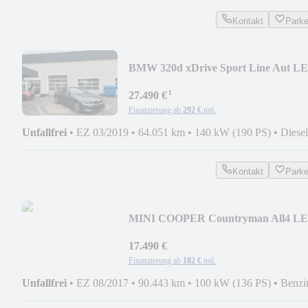
Kontakt
Park
BMW 320d xDrive Sport Line Aut L
¹
27.490 €
Finanzierung ab
292 €
mtl.
Unfallfrei
•
EZ 03/2019
•
64.051 km
•
140 kW (190 PS)
•
Diesel
Kontakt
Park
MINI COOPER Countryman All4 L
Autom 18 Zoll Temp DA
17.490 €
Finanzierung ab
182 €
mtl.
Unfallfrei
•
EZ 08/2017
•
90.443 km
•
100 kW (136 PS)
•
Benzi