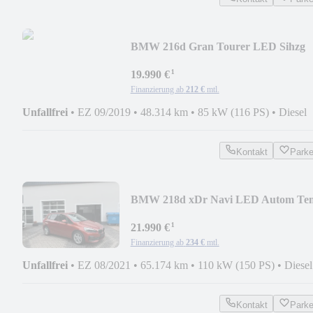
BMW 216d Gran Tourer LED Sihzg
Alu Temp
¹
19.990 €
Finanzierung ab
212 €
mtl.
Unfallfrei
•
EZ 09/2019
•
48.314 km
•
85 kW (116 PS)
•
Diesel
Kontakt
Park
BMW 218d xDr Navi LED Autom Te
DAB 17 Zoll PDC
¹
21.990 €
Finanzierung ab
234 €
mtl.
Unfallfrei
•
EZ 08/2021
•
65.174 km
•
110 kW (150 PS)
•
Diesel
Kontakt
Park