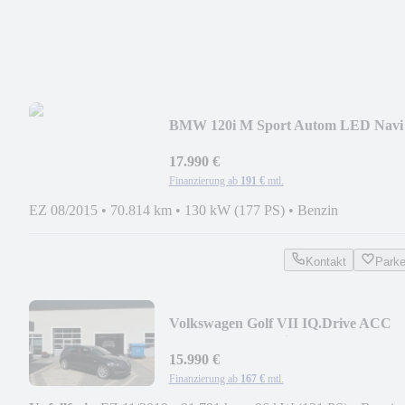
BMW 120i M Sport Autom LED Navi
Prof
17.990 €
Finanzierung ab
191 €
mtl.
EZ 08/2015
•
70.814 km
•
130 kW (177 PS)
•
Benzin
Kontakt
Park
Volkswagen Golf VII IQ.Drive ACC
AppleCar Standheiz LED Kam
15.990 €
Finanzierung ab
167 €
mtl.