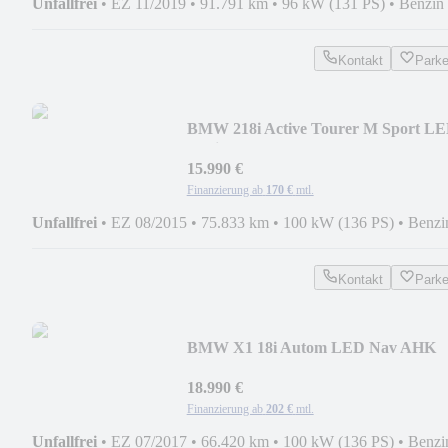
Unfallfrei
•
EZ 11/2019
•
91.791 km
•
96 kW (131 PS)
•
Benzin
Kontakt
Park
BMW 218i Active Tourer M Sport L
Navi AHK 18 Zoll
15.990 €
Finanzierung ab
170 €
mtl.
Unfallfrei
•
EZ 08/2015
•
75.833 km
•
100 kW (136 PS)
•
Benzi
Kontakt
Park
BMW X1 18i Autom LED Nav AHK
Temp
18.990 €
Finanzierung ab
202 €
mtl.
Unfallfrei
•
EZ 07/2017
•
66.420 km
•
100 kW (136 PS)
•
Benzi