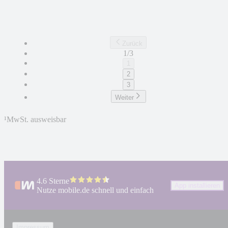
Zurück
1/3
1
2
3
Weiter
¹
MwSt. ausweisbar
4.6 Sterne
App installieren
Nutze mobile.de schnell und einfach
Impressum