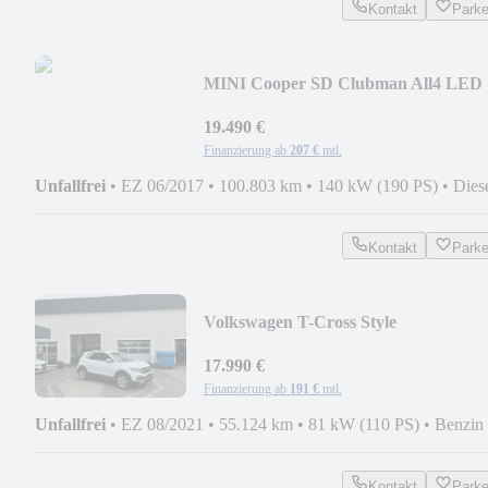
Kontakt
Park
MINI Cooper SD Clubman All4 LED
Navi Autom Pano
19.490 €
Finanzierung ab
207 €
mtl.
Unfallfrei
•
EZ 06/2017
•
100.803 km
•
140 kW (190 PS)
•
Dies
Kontakt
Park
Volkswagen T-Cross Style
17.990 €
Finanzierung ab
191 €
mtl.
Unfallfrei
•
EZ 08/2021
•
55.124 km
•
81 kW (110 PS)
•
Benzin
Kontakt
Park