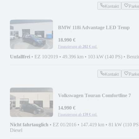
Kontakt
Park
BMW 118i Advantage LED Temp
Sitzheiz PDC
18.990 €
Finanzierung ab
202 €
mtl.
Unfallfrei
•
EZ 10/2019
•
49.396 km
•
103 kW (140 PS)
•
Benzi
Kontakt
Park
Volkswagen Touran Comfortline 7
Sitzer Temp Sitzheizung
14.990 €
Finanzierung ab
159 €
mtl.
Nicht fahrtauglich
•
EZ 01/2016
•
147.419 km
•
81 kW (110 PS
Diesel