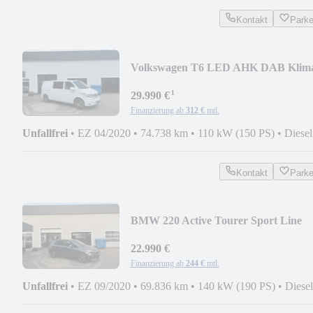
Kontakt
Park
Volkswagen T6 LED AHK DAB Klim
hinten el. Türen 6 Sitzer
¹
29.990 €
Finanzierung ab
312 €
mtl.
Unfallfrei
•
EZ 04/2020
•
74.738 km
•
110 kW (150 PS)
•
Diesel
Kontakt
Park
BMW 220 Active Tourer Sport Line
LED Navi AHK Autom
22.990 €
Finanzierung ab
244 €
mtl.
Unfallfrei
•
EZ 09/2020
•
69.836 km
•
140 kW (190 PS)
•
Diesel