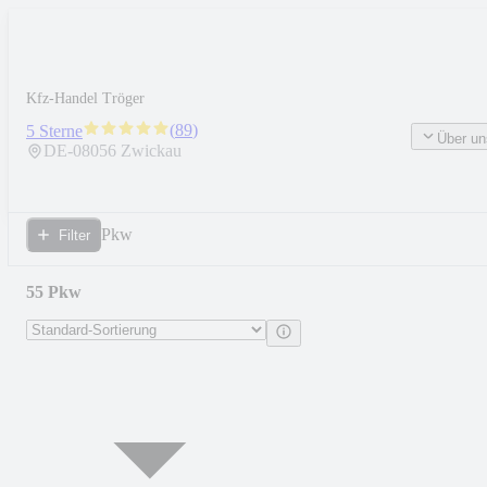
Kfz-Handel Tröger
(
89
)
5 Sterne
Über un
DE-
08056
Zwickau
Pkw
Filter
55 Pkw