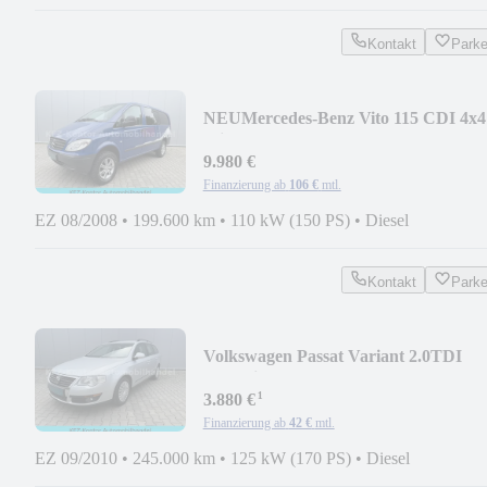
Kontakt
Park
NEU
Mercedes-Benz Vito 115 CDI 4x4
Mixto -Allrad-
9.980 €
Finanzierung ab
106 €
mtl.
EZ 08/2008
•
199.600 km
•
110 kW (150 PS)
•
Diesel
Kontakt
Park
Volkswagen Passat Variant 2.0TDI
Trendline 1.Hand
¹
3.880 €
Finanzierung ab
42 €
mtl.
EZ 09/2010
•
245.000 km
•
125 kW (170 PS)
•
Diesel