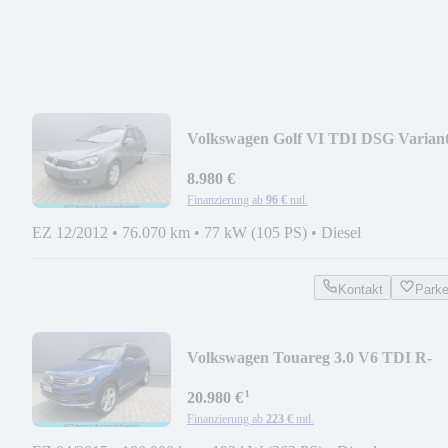
Volkswagen Golf VI TDI DSG Varian
1.Hand nur 76TKM
8.980 €
Finanzierung ab
96 €
mtl.
EZ 12/2012
•
76.070 km
•
77 kW (105 PS)
•
Diesel
Kontakt
Park
Volkswagen Touareg 3.0 V6 TDI R-
LINE -Panorama -Alcantara -
¹
20.980 €
Finanzierung ab
223 €
mtl.