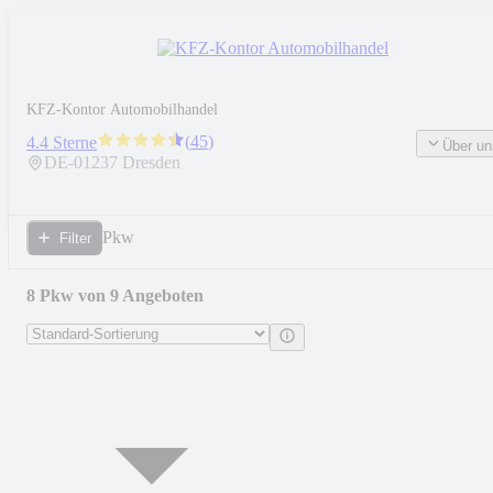
KFZ-Kontor Automobilhandel
(
45
)
4.4 Sterne
Über un
DE-
01237
Dresden
Pkw
Filter
8 Pkw von 9 Angeboten