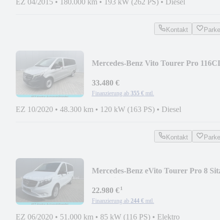
EZ 04/2015
•
180.000 km
•
193 kW (262 PS)
•
Diesel
Kontakt
Park
Mercedes-Benz Vito Tourer Pro 116C
extralang Büro, LED,
33.480 €
Finanzierung ab
355 €
mtl.
EZ 10/2020
•
48.300 km
•
120 kW (163 PS)
•
Diesel
Kontakt
Park
Mercedes-Benz eVito Tourer Pro 8 Sit
2x Schiebetür
¹
22.980 €
Finanzierung ab
244 €
mtl.
EZ 06/2020
•
51.000 km
•
85 kW (116 PS)
•
Elektro