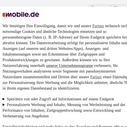
Kontakt
Park
¹
MwSt. ausweisbar
Wir benötigen Ihre Einwilligung, damit wir und unsere
Partner
technisch nic
notwendige Cookies und ähnliche Technologien einsetzen und so
personenbezogene Daten (z. B. IP-Adresse) auf Ihrem Endgerät speichern bz
abrufen können. Die Datenverarbeitung erfolgt für personalisierte Inhalte un
Anzeigen (auf unseren und dritten Websites/Apps), Anzeigen- und
4.6 Sterne
Inhaltsmessungen sowie um Erkenntnisse über Zielgruppen und
App installieren
Nutze mobile.de schnell und einfach
Produktentwicklungen zu gewinnen. Außerdem können wir so Ihre
Nutzererfahrung innerhalb
unserer Unternehmensgruppe
verbessern, Ihr
Nutzungsverhalten analysieren sowie Segmente mit pseudonymisierten
Nutzerdaten zusammenstellen und Dritten über unsere
Partner
einen Datenabg
Impressum
zur Personalisierung ihrer Werbung und die Möglichkeit anbieten, ähnliche N
AGB
in ihrem eigenen Datenbestand zu identifizieren.
Vertrag widerrufen
Speichern von oder Zugriff auf Informationen auf einem Endgerät
Datenschutz
Personalisierte Werbung und Inhalte, Messung von Werbeleistung und der
Performance von Inhalten, Zielgruppenforschung sowie Entwicklung und
Datenschutzeinstellungen
Verbesserung von Angeboten
Erklärung zur Barrierefreiheit
Einstellmöglichkeiten und mehr Infos zu den Zwecken und Partnern gibt es u