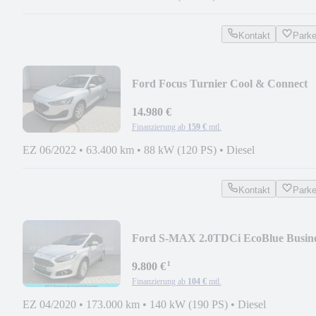
Kontakt
Park
Ford Focus Turnier Cool & Connect
14.980 €
Finanzierung ab
159 €
mtl.
EZ 06/2022
•
63.400 km
•
88 kW (120 PS)
•
Diesel
Kontakt
Park
Ford S-MAX 2.0TDCi EcoBlue Busine
-Automatik -LED
¹
9.800 €
Finanzierung ab
104 €
mtl.
EZ 04/2020
•
173.000 km
•
140 kW (190 PS)
•
Diesel